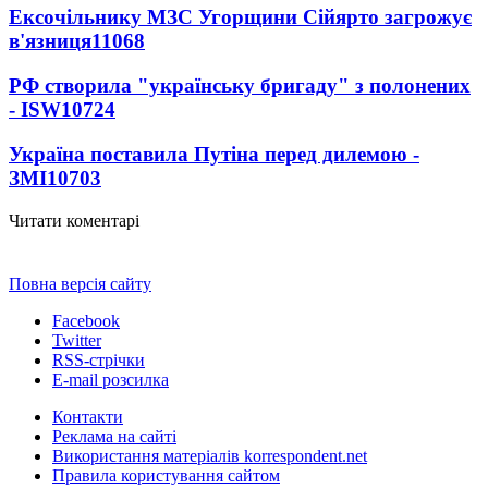
Ексочільнику МЗС Угорщини Сійярто загрожує
в'язниця
11068
РФ створила "українську бригаду" з полонених
- ISW
10724
Україна поставила Путіна перед дилемою -
ЗМІ
10703
Читати коментарі
Повна версія сайту
Facebook
Twitter
RSS-стрічки
E-mail розсилка
Контакти
Реклама на сайті
Використання матеріалів korrespondent.net
Правила користування сайтом