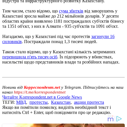
індустрії та інфраструктурного розвитку Казахстану.
Тим часом, стало відомо, що
сума збитків
від заворушень у
Казахстані зросла майже до 212 мільйонів доларів. У десяти
областях країни виявлено 1181 постраждалих суб'єктів бізнесу
та 1351 об'єкт, з них в Алмати - 935 суб'єктів та 1091 об'єкт.
Нагадаємо, що у Казахстані під час протестів
загинули 16
силовиків
. Постраждали понад 1,3 тисячі людей.
Також стало відомо, що у Казахстані кількість затриманих
перевищила п'ять тисяч осіб
. Їх підозрюють у вбивствах,
насильстві щодо представників влади та розбійних нападах.
Новини від
Корреспондент.net
у Telegram. Підписуйтесь на наш
канал
https://t.me/korrespondentnet
Читайте Korrespondent.net в Google News
ТЕГИ:
МВД
,
протесты
,
Казахстан
,
акции протеста
Якщо ви помітили помилку, виділіть необхідний текст і
натисніть Ctrl + Enter, щоб повідомити про це редакцію.