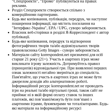
"Спецпроекти", "Промо" публікуються на правах
реклами.
Розділ Спецпроекти створюється спільно з
комерційними партнерами.
Будь яке копіювання, публікація, передрук, чи наступне
поширення інформації, що містить посилання на
"Інтерфакс-Україна", EPA / UPG, суворо забороняється.
Власник веб-сторінки в розділі Я-Корреспондент є автор
публікації.
Будь-яке копіювання, передрук та відтворення
фотографічних творів та/або аудіовізуальних творів
правовласника Getty Images - суворо забороняється.
Матеріали сайту korrespondent.net призначені для осіб
старше 21 року (21+). Участь в азартних іграх може
викликати ігрову залежність. Дотримуйтесь правил
(принципів) відповідальної гри. При виявленні перших
ознак залежності негайно зверніться до спеціаліста.
Пам'ятайте, що участь в азартних іграх не може бути
джерелом доходів або альтернативою роботі.
Інформаційний ресурс korrespondent.net не проводить
ігри на реальні та/або віртуальні гроші, також сайт не
приймає ні в якій формі оплату ставок та інших
платежів, які пов’язані/можуть бути пов’язані з
азартними іграми, букмекерами чи тоталізаторами. Будь-
які матеріали на інформаційному ресурсі