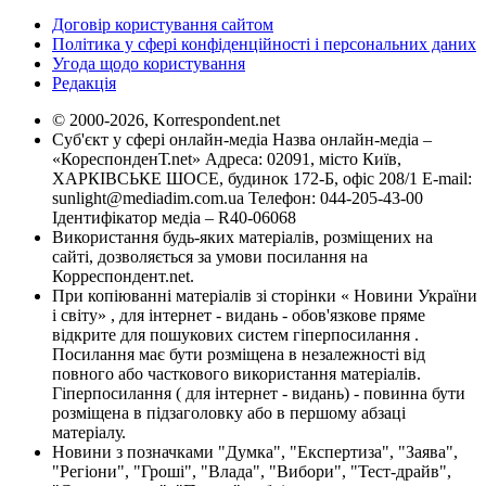
Договір користування сайтом
Політика у сфері конфіденційності і персональних даних
Угода щодо користування
Редакція
© 2000-2026, Korrespondent.net
Суб'єкт у сфері онлайн-медіа Назва онлайн-медіа –
«КореспонденТ.net» Адреса: 02091, місто Київ,
ХАРКІВСЬКЕ ШОСЕ, будинок 172-Б, офіс 208/1 E-mail:
sunlight@mediadim.com.ua
Телефон: 044-205-43-00
Ідентифікатор медіа – R40-06068
Використання будь-яких матеріалів, розміщених на
сайті, дозволяється за умови посилання на
Корреспондент.net.
При копіюванні матеріалів зі сторінки « Новини України
і світу» , для інтернет - видань - обов'язкове пряме
відкрите для пошукових систем гіперпосилання .
Посилання має бути розміщена в незалежності від
повного або часткового використання матеріалів.
Гіперпосилання ( для інтернет - видань) - повинна бути
розміщена в підзаголовку або в першому абзаці
матеріалу.
Новини з позначками "Думка", "Експертиза", "Заява",
"Регіони", "Гроші", "Влада", "Вибори", "Тест-драйв",