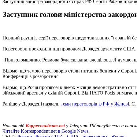
Заступник міністра закордонних справ РФ Сергій Рябков пров
Заступник голови міністерства закордон
Перший раунд із серії переговорів щодо так званих "гарантій 
Переговори проходили під проводом Держдепартаменту США. Д
"Приголомшливо. Розмова була складна, але ділова. Я думаю, щ
Відомо, що темою переговорів стали питання безпеки у Європі.
Конференції з роззброєння.
Відомо, що Росія протягом кількох місяців демонстративно стяг
військовий арсенал у східній Європі. Від НАТО Росія вимагає н
Раніше у Держдепі назвали
теми переговорів із РФ у Женеві
. С
Новини від
Корреспондент.net
у Telegram. Підписуйтесь на наш 
Читайте Korrespondent.net в Google News
ТЕГИ:
Россия
,
Россия-США
,
США
,
переговоры
,
Женева