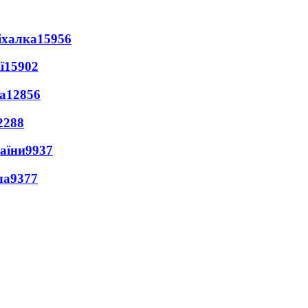
іхалка
15956
ї
15902
а
12856
2288
раїни
9937
ла
9377