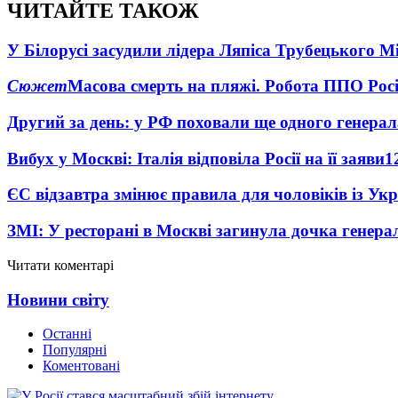
ЧИТАЙТЕ ТАКОЖ
У Білорусі засудили лідера Ляпіса Трубецького М
Сюжет
Масова смерть на пляжі. Робота ППО Росі
Другий за день: у РФ поховали ще одного генерал
Вибух у Москві: Італія відповіла Росії на її заяви
1
ЄС відзавтра змінює правила для чоловіків із Ук
ЗМІ: У ресторані в Москві загинула дочка генера
Читати коментарі
Новини світу
Останні
Популярні
Коментовані