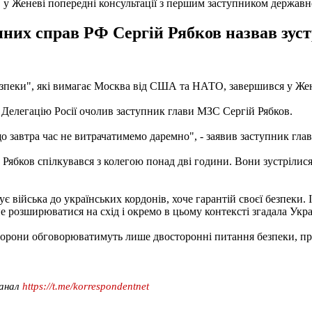
ів у Женеві попередні консультації з першим заступником держ
них справ РФ Сергій Рябков назвав зуст
безпеки", які вимагає Москва від США та НАТО, завершився у Жен
елегацію Росії очолив заступник глави МЗС Сергій Рябков.
о завтра час не витрачатимемо даремно", - заявив заступник гла
 Рябков спілкувався з колегою понад дві години. Вони зустрілис
ує війська до українських кордонів, хоче гарантій своєї безпеки.
е розширюватися на схід і окремо в цьому контексті згадала Укра
торони обговорюватимуть лише двосторонні питання безпеки, пр
канал
https://t.me/korrespondentnet