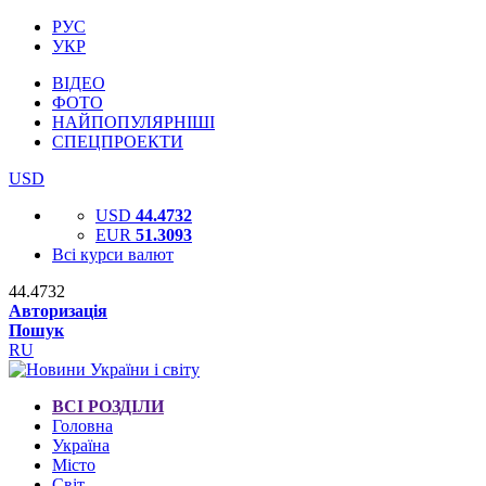
РУС
УКР
ВІДЕО
ФОТО
НАЙПОПУЛЯРНІШІ
СПЕЦПРОЕКТИ
USD
USD
44.4732
EUR
51.3093
Всі курси валют
44.4732
Авторизація
Пошук
RU
ВСІ РОЗДІЛИ
Головна
Україна
Місто
Світ