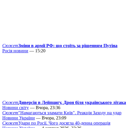
Сюжет
Зміни в армії РФ: що стоїть за рішенням Путіна
Росія новини
— 15:20
Сюжет
Диверсія в Лейпцигу. Дрон біля українського літака
Новини світу
— Вчора, 23:36
Сюжет
"Намагаються зламати Київ". Реакція Заходу на удар
Новини України
— Вчора, 23:09
Сюжет
Удари по Росії. Чого досягла 40-денна операція