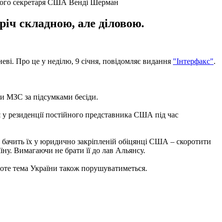
авного секретаря США Венді Шерман
річ складною, але діловою.
еві. Про це у неділю, 9 січня, повідомляє видання
"Інтерфакс"
.
ви МЗС за підсумками бесіди.
я у резиденції постійного представника США під час
 І бачить їх у юридично закріпленій обіцянці США – скоротити
їну. Вимагаючи не брати її до лав Альянсу.
оте тема України також порушуватиметься.