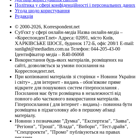
Політика у сфері конфіденційності і персональних даних
Угода щодо користування
Редакція
© 2000-2026, Korrespondent.net
Суб'єкт у сфері онлайн-медіа Назва онлайн-медіа –
«КореспонденТ.net» Адреса: 02091, місто Київ,
ХАРКІВСЬКЕ ШОСЕ, будинок 172-Б, офіс 208/1 E-mail:
sunlight@mediadim.com.ua
Телефон: 044-205-43-00
Ідентифікатор медіа – R40-06068
Використання будь-яких матеріалів, розміщених на
сайті, дозволяється за умови посилання на
Корреспондент.net.
При копіюванні матеріалів зі сторінки « Новини України
і світу» , для інтернет - видань - обов'язкове пряме
відкрите для пошукових систем гіперпосилання .
Посилання має бути розміщена в незалежності від
повного або часткового використання матеріалів.
Гіперпосилання ( для інтернет - видань) - повинна бути
розміщена в підзаголовку або в першому абзаці
матеріалу.
Новини з позначками "Думка", "Експертиза", "Заява",
"Регіони", "Гроші", "Влада", "Вибори", "Тест-драйв",
"Спецпроекти", "Промо" публікуються на правах
реклами.