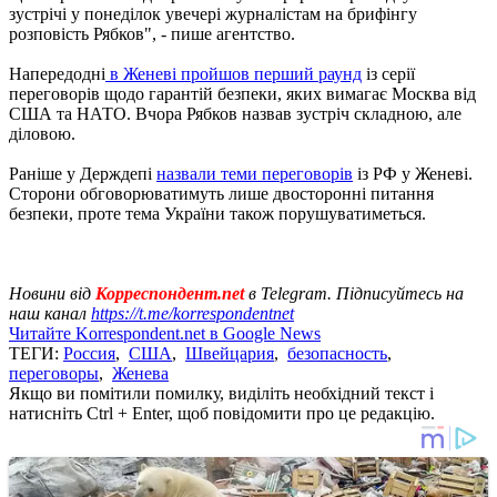
зустрічі у понеділок увечері журналістам на брифінгу
розповість Рябков", - пише агентство.
Напередодні
в Женеві пройшов перший раунд
із серії
переговорів щодо гарантій безпеки, яких вимагає Москва від
США та НАТО. Вчора Рябков назвав зустріч складною, але
діловою.
Раніше у Держдепі
назвали теми переговорів
із РФ у Женеві.
Сторони обговорюватимуть лише двосторонні питання
безпеки, проте тема України також порушуватиметься.
Новини від
Корреспондент.net
в Telegram. Підписуйтесь на
наш канал
https://t.me/korrespondentnet
Читайте Korrespondent.net в Google News
ТЕГИ:
Россия
,
США
,
Швейцария
,
безопасность
,
переговоры
,
Женева
Якщо ви помітили помилку, виділіть необхідний текст і
натисніть Ctrl + Enter, щоб повідомити про це редакцію.