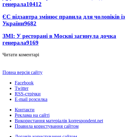
генерала
10412
ЄС відзавтра змінює правила для чоловіків із
України
9682
ЗМІ: У ресторані в Москві загинула дочка
генерала
9169
Читати коментарі
Повна версія сайту
Facebook
Twitter
RSS-стрічки
E-mail розсилка
Контакти
Реклама на сайті
Використання матеріалів korrespondent.net
Правила користування сайтом
Договір користування сайтом