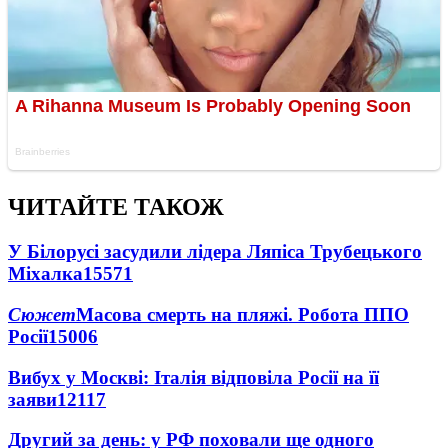
ЧИТАЙТЕ ТАКОЖ
У Білорусі засудили лідера Ляпіса Трубецького
Міхалка
15571
Сюжет
Масова смерть на пляжі. Робота ППО
Росії
15006
Вибух у Москві: Італія відповіла Росії на її
заяви
12117
Другий за день: у РФ поховали ще одного