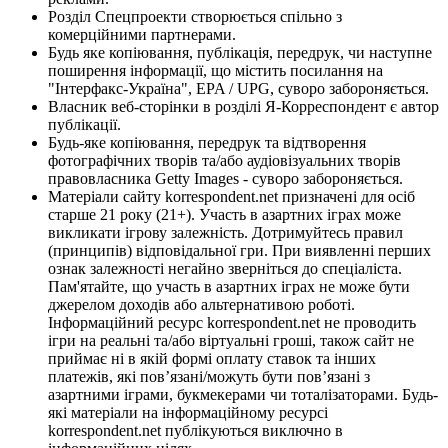
Розділ Спецпроекти створюється спільно з
комерційними партнерами.
Будь яке копіювання, публікація, передрук, чи наступне
поширення інформації, що містить посилання на
"Інтерфакс-Україна", EPA / UPG, суворо забороняється.
Власник веб-сторінки в розділі Я-Корреспондент є автор
публікації.
Будь-яке копіювання, передрук та відтворення
фотографічних творів та/або аудіовізуальних творів
правовласника Getty Images - суворо забороняється.
Матеріали сайту korrespondent.net призначені для осіб
старше 21 року (21+). Участь в азартних іграх може
викликати ігрову залежність. Дотримуйтесь правил
(принципів) відповідальної гри. При виявленні перших
ознак залежності негайно зверніться до спеціаліста.
Пам'ятайте, що участь в азартних іграх не може бути
джерелом доходів або альтернативою роботі.
Інформаційний ресурс korrespondent.net не проводить
ігри на реальні та/або віртуальні гроші, також сайт не
приймає ні в якій формі оплату ставок та інших
платежів, які пов’язані/можуть бути пов’язані з
азартними іграми, букмекерами чи тоталізаторами. Будь-
які матеріали на інформаційному ресурсі
korrespondent.net публікуються виключно в