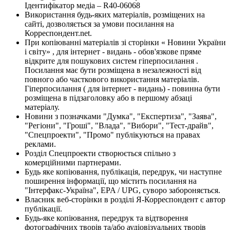
Ідентифікатор медіа – R40-06068
Використання будь-яких матеріалів, розміщених на
сайті, дозволяється за умови посилання на
Корреспондент.net.
При копіюванні матеріалів зі сторінки « Новини України
і світу» , для інтернет - видань - обов'язкове пряме
відкрите для пошукових систем гіперпосилання .
Посилання має бути розміщена в незалежності від
повного або часткового використання матеріалів.
Гіперпосилання ( для інтернет - видань) - повинна бути
розміщена в підзаголовку або в першому абзаці
матеріалу.
Новини з позначками "Думка", "Експертиза", "Заява",
"Регіони", "Гроші", "Влада", "Вибори", "Тест-драйв",
"Спецпроекти", "Промо" публікуються на правах
реклами.
Розділ Спецпроекти створюється спільно з
комерційними партнерами.
Будь яке копіювання, публікація, передрук, чи наступне
поширення інформації, що містить посилання на
"Інтерфакс-Україна", EPA / UPG, суворо забороняється.
Власник веб-сторінки в розділі Я-Корреспондент є автор
публікації.
Будь-яке копіювання, передрук та відтворення
фотографічних творів та/або аудіовізуальних творів