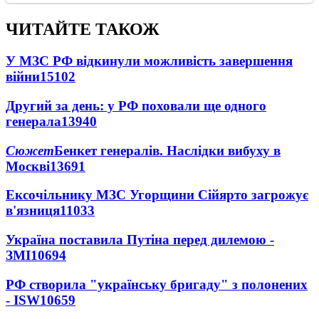
ЧИТАЙТЕ ТАКОЖ
У МЗС РФ відкинули можливість завершення
війни
15102
Другий за день: у РФ поховали ще одного
генерала
13940
Сюжет
Бенкет генералів. Наслідки вибуху в
Москві
13691
Ексочільнику МЗС Угорщини Сійярто загрожує
в'язниця
11033
Україна поставила Путіна перед дилемою -
ЗМІ
10694
РФ створила "українську бригаду" з полонених
- ISW
10659