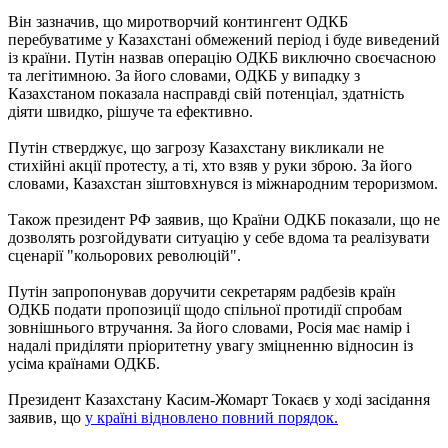
Він зазначив, що миротворчий контингент ОДКБ
перебуватиме у Казахстані обмежений період і буде виведений
із країни. Путін назвав операцію ОДКБ виключно своєчасною
та легітимною. За його словами, ОДКБ у випадку з
Казахстаном показала насправді свій потенціал, здатність
діяти швидко, рішуче та ефективно.
Путін стверджує, що загрозу Казахстану викликали не
стихійні акції протесту, а ті, хто взяв у руки зброю. За його
словами, Казахстан зіштовхнувся із міжнародним тероризмом.
Також президент РФ заявив, що Країни ОДКБ показали, що не
дозволять розгойдувати ситуацію у себе вдома та реалізувати
сценарії "кольорових революцій".
Путін запропонував доручити секретарям радбезів країн
ОДКБ подати пропозиції щодо спільної протидії спробам
зовнішнього втручання. За його словами, Росія має намір і
надалі приділяти пріоритетну увагу зміцненню відносин із
усіма країнами ОДКБ.
Президент Казахстану Касим-Жомарт Токаєв у ході засідання
заявив, що
у країні відновлено повний порядок.