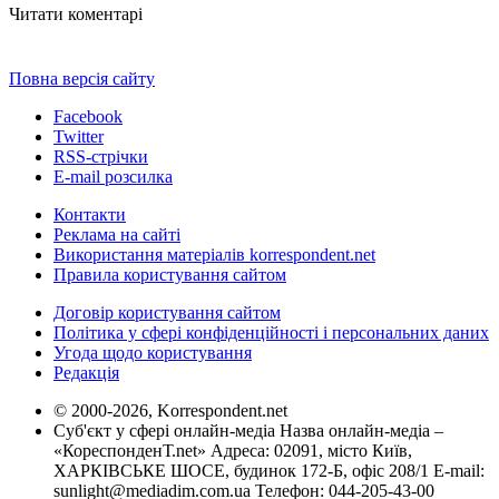
Читати коментарі
Повна версія сайту
Facebook
Twitter
RSS-стрічки
E-mail розсилка
Контакти
Реклама на сайті
Використання матеріалів korrespondent.net
Правила користування сайтом
Договір користування сайтом
Політика у сфері конфіденційності і персональних даних
Угода щодо користування
Редакція
© 2000-2026, Korrespondent.net
Суб'єкт у сфері онлайн-медіа Назва онлайн-медіа –
«КореспонденТ.net» Адреса: 02091, місто Київ,
ХАРКІВСЬКЕ ШОСЕ, будинок 172-Б, офіс 208/1 E-mail:
sunlight@mediadim.com.ua
Телефон: 044-205-43-00