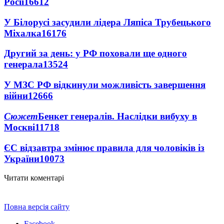
Росії
16612
У Білорусі засудили лідера Ляпіса Трубецького
Міхалка
16176
Другий за день: у РФ поховали ще одного
генерала
13524
У МЗС РФ відкинули можливість завершення
війни
12666
Сюжет
Бенкет генералів. Наслідки вибуху в
Москві
11718
ЄС відзавтра змінює правила для чоловіків із
України
10073
Читати коментарі
Повна версія сайту
Facebook