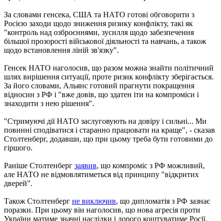
За словами генсека, США та НАТО готові обговорити з
Росією заходи щодо зниження ризику конфлікту, такі як
"контроль над озброєннями, зусилля щодо забезпечення
більшої прозорості військової діяльності та навчань, а також
щодо встановлення ліній зв'язку".
Генсек НАТО наголосив, що разом можна знайти політичний
шлях вирішення ситуації, проте ризик конфлікту зберігається.
За його словами, Альянс готовий прагнути покращення
відносин з РФ і "вже довів, що здатен іти на компроміси і
знаходити з нею рішення".
"Стримуючі дії НАТО заслуговують на довіру і сильні... Ми
повинні сподіватися і старанно працювати на краще", - сказав
Столтенберг, додавши, що при цьому треба бути готовими до
гіршого.
Раніше Столтенберг
заявив
, що компроміс з РФ можливий,
але НАТО не відмовлятиметься від принципу "відкритих
дверей".
Також Столтенберг
не виключив
, що дипломатія з РФ зазнає
поразки. При цьому він наголосив, що нова агресія проти
України матиме значні наслідки і дорого коштуватиме Росії.