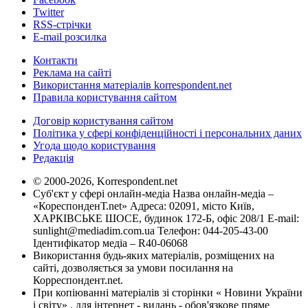
Twitter
RSS-стрічки
E-mail розсилка
Контакти
Реклама на сайті
Використання матеріалів korrespondent.net
Правила користування сайтом
Договір користування сайтом
Політика у сфері конфіденційності і персональних даних
Угода щодо користування
Редакція
© 2000-2026, Korrespondent.net
Суб'єкт у сфері онлайн-медіа Назва онлайн-медіа –
«КореспонденТ.net» Адреса: 02091, місто Київ,
ХАРКІВСЬКЕ ШОСЕ, будинок 172-Б, офіс 208/1 E-mail:
sunlight@mediadim.com.ua
Телефон: 044-205-43-00
Ідентифікатор медіа – R40-06068
Використання будь-яких матеріалів, розміщених на
сайті, дозволяється за умови посилання на
Корреспондент.net.
При копіюванні матеріалів зі сторінки « Новини України
і світу» , для інтернет - видань - обов'язкове пряме