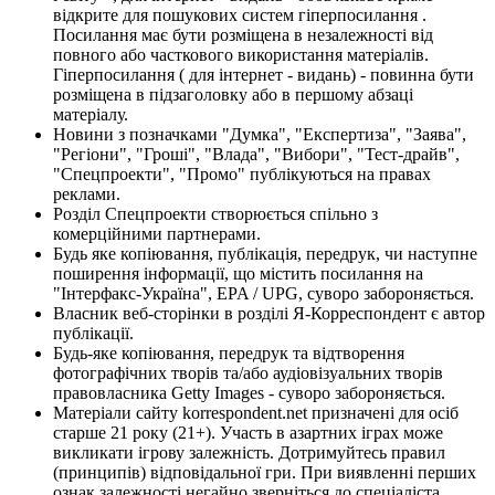
відкрите для пошукових систем гіперпосилання .
Посилання має бути розміщена в незалежності від
повного або часткового використання матеріалів.
Гіперпосилання ( для інтернет - видань) - повинна бути
розміщена в підзаголовку або в першому абзаці
матеріалу.
Новини з позначками "Думка", "Експертиза", "Заява",
"Регіони", "Гроші", "Влада", "Вибори", "Тест-драйв",
"Спецпроекти", "Промо" публікуються на правах
реклами.
Розділ Спецпроекти створюється спільно з
комерційними партнерами.
Будь яке копіювання, публікація, передрук, чи наступне
поширення інформації, що містить посилання на
"Інтерфакс-Україна", EPA / UPG, суворо забороняється.
Власник веб-сторінки в розділі Я-Корреспондент є автор
публікації.
Будь-яке копіювання, передрук та відтворення
фотографічних творів та/або аудіовізуальних творів
правовласника Getty Images - суворо забороняється.
Матеріали сайту korrespondent.net призначені для осіб
старше 21 року (21+). Участь в азартних іграх може
викликати ігрову залежність. Дотримуйтесь правил
(принципів) відповідальної гри. При виявленні перших
ознак залежності негайно зверніться до спеціаліста.