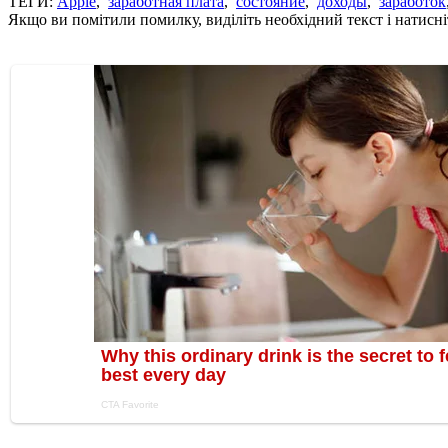
ТЕГИ:
Apple
,
заработная плата
,
состояние
,
доходы
,
заработок
Якщо ви помітили помилку, виділіть необхідний текст і натисніт