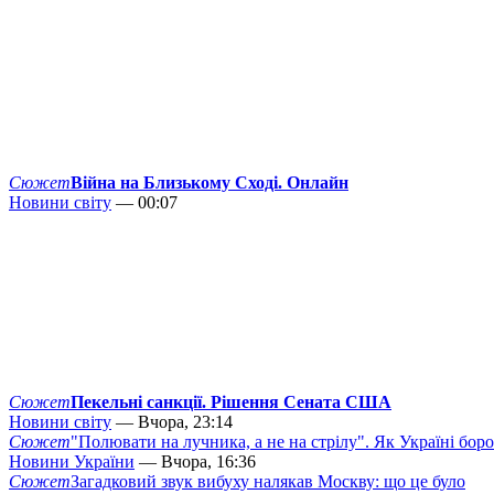
Сюжет
Війна на Близькому Сході. Онлайн
Новини світу
— 00:07
Сюжет
Пекельні санкції. Рішення Сената США
Новини світу
— Вчора, 23:14
Сюжет
"Полювати на лучника, а не на стрілу". Як Україні бор
Новини України
— Вчора, 16:36
Сюжет
Загадковий звук вибуху налякав Москву: що це було