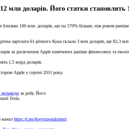
12 млн доларів. Його статки становлять 1
в близько 100 млн. доларів, що на 570% більше, ніж роком раніше
річна зарплата 61-річного Кука склала 3 млн доларів, ще 82,3 млн
ларів за досягнення Apple намічених раніше фінансових та еколо
ять 1,5 млрд доларів.
тором Apple у серпні 2011 року.
3 мільярди
за добу. Його
анії Tesla.
ш канал
https://t.me/korrespondentnet