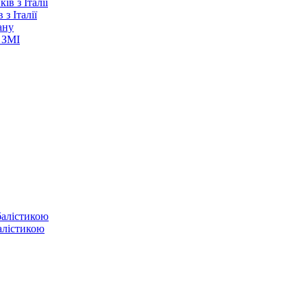
з Італії
ану
 ЗМІ
балістикою