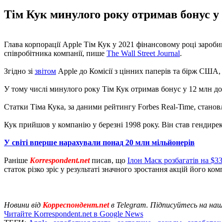
Тім Кук минулого року отримав бонус у 
Глава корпорації Apple Тім Кук у 2021 фінансовому році зароби
співробітника компанії, пише
The Wall Street Journal
.
Згідно зі
звітом
Apple до Комісії з цінних паперів та бірж США, 
У тому числі минулого року Тім Кук отримав бонус у 12 млн до
Статки Тіма Кука, за даними рейтингу Forbes Real-Time, становл
Кук прийшов у компанію у березні 1998 року. Він став гендирек
У світі вперше нарахували понад 20 млн мільйонерів
Раніше
Korrespondent.net
писав, що
Ілон Маск розбагатів на $3
статок різко зріс у результаті значного зростання акцій його комп
Новини від
Корреспондент.net
в Telegram. Підписуйтесь на на
Читайте Korrespondent.net в Google News