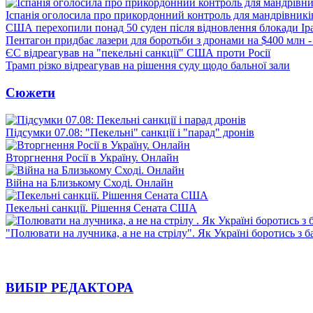
Іспанія оголосила про прикордонний контроль для мандрівників 
США перехопили понад 50 суден після відновлення блокади Ір
Пентагон придбає лазери для боротьби з дронами на $400 млн -
ЄС відреагував на "пекельні санкції" США проти Росії
Трамп різко відреагував на рішення суду щодо бальної зали
Сюжети
Підсумки 07.08: "Пекельні" санкції і "парад" дронів
Вторгнення Росії в Україну. Онлайн
Війна на Близькому Сході. Онлайн
Пекельні санкції. Рішення Сената США
"Полювати на лучника, а не на стрілу". Як Україні боротись з 
ВИБІР РЕДАКТОРА