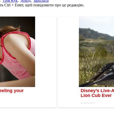
,
Тим Кук
,
доход
,
зарплата
ь Ctrl + Enter, щоб повідомити про це редакцію.