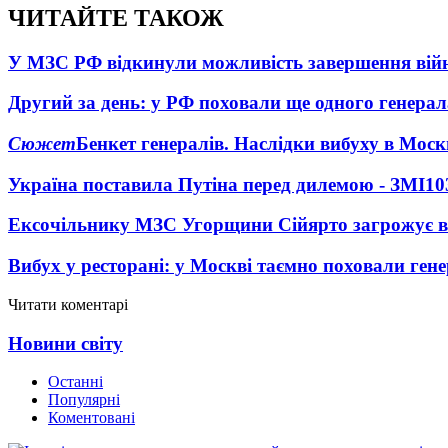
ЧИТАЙТЕ ТАКОЖ
У МЗС РФ відкинули можливість завершення вій
Другий за день: у РФ поховали ще одного генерал
Сюжет
Бенкет генералів. Наслідки вибуху в Моск
Україна поставила Путіна перед дилемою - ЗМІ
10
Ексочільнику МЗС Угорщини Сійярто загрожує в
Вибух у ресторані: у Москві таємно поховали ген
Читати коментарі
Новини світу
Останні
Популярні
Коментовані