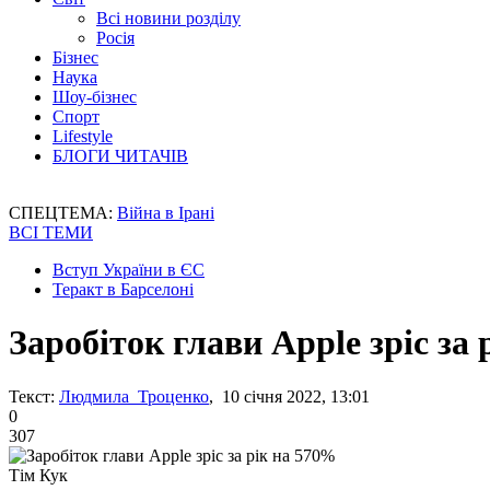
Всі новини розділу
Росія
Бізнес
Наука
Шоу-бізнес
Спорт
Lifestyle
БЛОГИ ЧИТАЧІВ
СПЕЦТЕМА:
Війна в Ірані
ВСІ ТЕМИ
Вступ України в ЄС
Теракт в Барселоні
Заробіток глави Apple зріс за
Текст:
Людмила Троценко
, 10 січня 2022, 13:01
0
307
Тім Кук