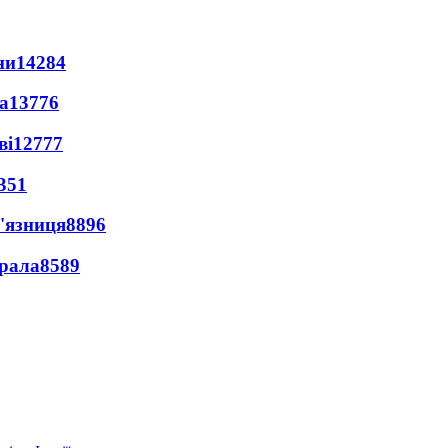
ни
14284
а
13776
ві
12777
351
'язниця
8896
ерала
8589