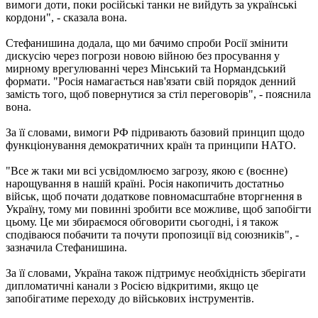
вимоги доти, поки російські танки не вийдуть за українські
кордони", - сказала вона.
Стефанишина додала, що ми бачимо спроби Росії змінити
дискусію через погрози новою війною без просування у
мирному врегулюванні через Мінський та Нормандський
формати. "Росія намагається нав'язати свій порядок денний
замість того, щоб повернутися за стіл переговорів", - пояснила
вона.
За її словами, вимоги РФ підривають базовий принцип щодо
функціонування демократичних країн та принципи НАТО.
"Все ж таки ми всі усвідомлюємо загрозу, якою є (воєнне)
нарощування в нашій країні. Росія накопичить достатньо
військ, щоб почати додаткове повномасштабне вторгнення в
Україну, тому ми повинні зробити все можливе, щоб запобігти
цьому. Це ми збираємося обговорити сьогодні, і я також
сподіваюся побачити та почути пропозиції від союзників", -
зазначила Стефанишина.
За її словами, Україна також підтримує необхідність зберігати
дипломатичні канали з Росією відкритими, якщо це
запобігатиме переходу до військових інструментів.