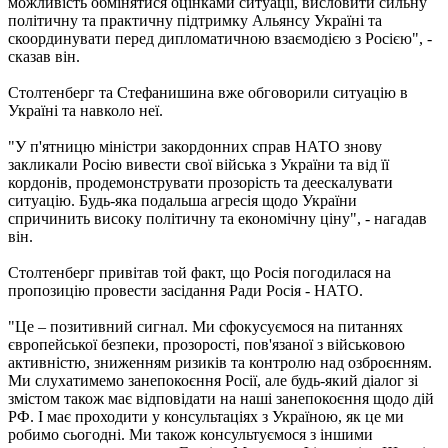
можливість обмінятися оцінками ситуації, висловити сильну
політичну та практичну підтримку Альянсу Україні та
скоординувати перед дипломатичною взаємодією з Росією", -
сказав він.
Столтенберг та Стефанишина вже обговорили ситуацію в
Україні та навколо неї.
"У п'ятницю міністри закордонних справ НАТО знову
закликали Росію вивести свої війська з України та від її
кордонів, продемонструвати прозорість та деескалувати
ситуацію. Будь-яка подальша агресія щодо України
спричинить високу політичну та економічну ціну", - нагадав
він.
Столтенберг привітав той факт, що Росія погодилася на
пропозицію провести засідання Ради Росія - НАТО.
"Це – позитивний сигнал. Ми сфокусуємося на питаннях
європейської безпеки, прозорості, пов'язаної з військовою
активністю, зниженням ризиків та контролю над озброєнням.
Ми слухатимемо занепокоєння Росії, але будь-який діалог зі
змістом також має відповідати на наші занепокоєння щодо дій
РФ. І має проходити у консультаціях з Україною, як це ми
робимо сьогодні. Ми також консультуємося з іншими