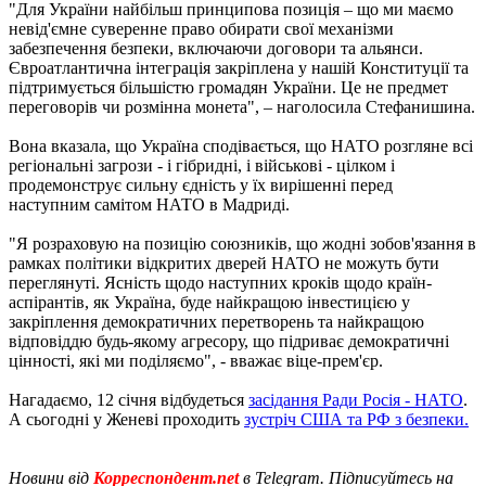
"Для України найбільш принципова позиція – що ми маємо
невід'ємне суверенне право обирати свої механізми
забезпечення безпеки, включаючи договори та альянси.
Євроатлантична інтеграція закріплена у нашій Конституції та
підтримується більшістю громадян України. Це не предмет
переговорів чи розмінна монета", – наголосила Стефанишина.
Вона вказала, що Україна сподівається, що НАТО розгляне всі
регіональні загрози - і гібридні, і військові - цілком і
продемонструє сильну єдність у їх вирішенні перед
наступним самітом НАТО в Мадриді.
"Я розраховую на позицію союзників, що жодні зобов'язання в
рамках політики відкритих дверей НАТО не можуть бути
переглянуті. Ясність щодо наступних кроків щодо країн-
аспірантів, як Україна, буде найкращою інвестицією у
закріплення демократичних перетворень та найкращою
відповіддю будь-якому агресору, що підриває демократичні
цінності, які ми поділяємо", - вважає віце-прем'єр.
Нагадаємо, 12 січня відбудеться
засідання Ради Росія - НАТО
.
А сьогодні у Женеві проходить
зустріч США та РФ з безпеки.
Новини від
Корреспондент.net
в Telegram. Підписуйтесь на