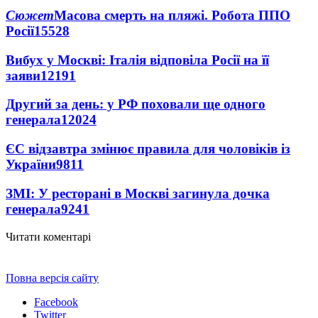
Сюжет
Масова смерть на пляжі. Робота ППО
Росії
15528
Вибух у Москві: Італія відповіла Росії на її
заяви
12191
Другий за день: у РФ поховали ще одного
генерала
12024
ЄС відзавтра змінює правила для чоловіків із
України
9811
ЗМІ: У ресторані в Москві загинула дочка
генерала
9241
Читати коментарі
Повна версія сайту
Facebook
Twitter