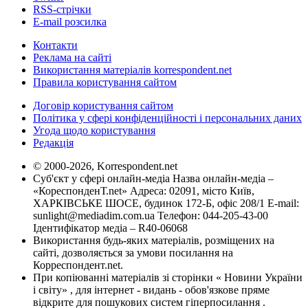
RSS-стрічки
E-mail розсилка
Контакти
Реклама на сайті
Використання матеріалів korrespondent.net
Правила користування сайтом
Договір користування сайтом
Політика у сфері конфіденційності і персональних даних
Угода щодо користування
Редакція
© 2000-2026, Korrespondent.net
Суб'єкт у сфері онлайн-медіа Назва онлайн-медіа –
«КореспонденТ.net» Адреса: 02091, місто Київ,
ХАРКІВСЬКЕ ШОСЕ, будинок 172-Б, офіс 208/1 E-mail:
sunlight@mediadim.com.ua
Телефон: 044-205-43-00
Ідентифікатор медіа – R40-06068
Використання будь-яких матеріалів, розміщених на
сайті, дозволяється за умови посилання на
Корреспондент.net.
При копіюванні матеріалів зі сторінки « Новини України
і світу» , для інтернет - видань - обов'язкове пряме
відкрите для пошукових систем гіперпосилання .