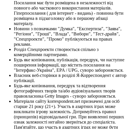
Посилання має бути розміщена в незалежності від
повного або часткового використання матеріалів.
Гіперпосилання ( для інтернет - видань) - повинна бути
розміщена в підзаголовку або в першому абзаці
матеріалу.
Новини з позначками "Думка", "Експертиза", "Заява",
"Регіони", "Гроші", "Влада", "Вибори", "Тест-драйв",
"Спецпроекти", "Промо" публікуються на правах
реклами.
Розділ Спецпроекти створюється спільно з
комерційними партнерами.
Будь яке копіювання, публікація, передрук, чи наступне
поширення інформації, що містить посилання на
"Інтерфакс-Україна", EPA / UPG, суворо забороняється.
Власник веб-сторінки в розділі Я-Корреспондент є автор
публікації.
Будь-яке копіювання, передрук та відтворення
фотографічних творів та/або аудіовізуальних творів
правовласника Getty Images - суворо забороняється.
Матеріали сайту korrespondent.net призначені для осіб
старше 21 року (21+). Участь в азартних іграх може
викликати ігрову залежність. Дотримуйтесь правил
(принципів) відповідальної гри. При виявленні перших
ознак залежності негайно зверніться до спеціаліста.
Пам'ятайте, що участь в азартних іграх не може бути