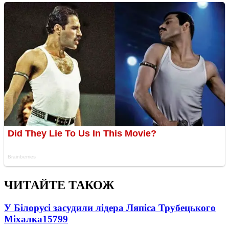
ЧИТАЙТЕ ТАКОЖ
У Білорусі засудили лідера Ляпіса Трубецького
Міхалка
15799