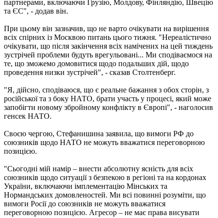
партнерами, включаючи Грузію, Молдову, Фінляндію, Швецію
та ЄС", - додав він.
При цьому він зазначив, що не варто очікувати на вирішення
всіх спірних із Москвою питань цього тижня. "Нереалістично
очікувати, що після закінчення всіх намічених на цей тиждень
зустрічей проблеми будуть врегульовані... Ми сподіваємося на
те, що зможемо домовитися щодо подальших дій, щодо
проведення низки зустрічей", - сказав Столтенберг.
"Я, дійсно, сподіваюся, що є реальне бажання з обох сторін, з
російської та з боку НАТО, брати участь у процесі, який може
запобігти новому збройному конфлікту в Європі", - наголосив
генсек НАТО.
Своєю чергою, Стефанишина заявила, що вимоги РФ до
союзників щодо НАТО не можуть вважатися переговорною
позицією.
"Сьогодні мій намір – внести абсолютну ясність для всіх
союзників щодо ситуації з безпекою в регіоні та на кордонах
України, включаючи імплементацію Мінських та
Нормандських домовленостей. Ми всі повинні розуміти, що
вимоги Росії до союзників не можуть вважатися
переговорною позицією. Агресор – не має права висувати