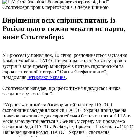
Столтенберг провів переговори зі Стефанишиною
Вирішення всіх спірних питань із
Росією цього тижня чекати не варто,
каже Столтенберг.
У Брюсселі у понеділок, 10 січня, розпочинається засідання
Комісії Україна - НАТО. Перед ним генсек Альянсу провів
зустріч із віце-прем'єр-міністром з питань європейської та
євроатлантичної інтеграції Ольги Стефанишиної,
повідомляє
Інтерфакс-Україна
.
Столтенберг нагадав, що цього тижня відбудеться низка
засідань за участю Росії.
"Україна – цінний та багаторічний партнер НАТО, і
сьогоднішнє засідання комісії НАТО - Україна припадає на
початок важливого для європейської безпеки тижня. США та
Росія зараз зустрічаються в Женеві, у середу ми проведемо
засідання Ради НАТО - Росія тут у Брюсселі і в четвер - ОБСЄ.
Наше засідання комісії НАТО - Україна - своєчасна