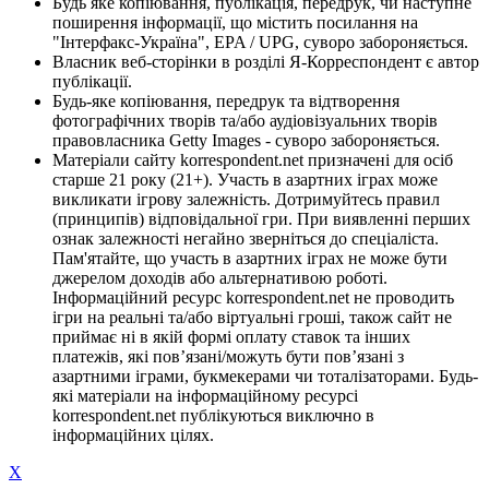
Будь яке копіювання, публікація, передрук, чи наступне
поширення інформації, що містить посилання на
"Інтерфакс-Україна", EPA / UPG, суворо забороняється.
Власник веб-сторінки в розділі Я-Корреспондент є автор
публікації.
Будь-яке копіювання, передрук та відтворення
фотографічних творів та/або аудіовізуальних творів
правовласника Getty Images - суворо забороняється.
Матеріали сайту korrespondent.net призначені для осіб
старше 21 року (21+). Участь в азартних іграх може
викликати ігрову залежність. Дотримуйтесь правил
(принципів) відповідальної гри. При виявленні перших
ознак залежності негайно зверніться до спеціаліста.
Пам'ятайте, що участь в азартних іграх не може бути
джерелом доходів або альтернативою роботі.
Інформаційний ресурс korrespondent.net не проводить
ігри на реальні та/або віртуальні гроші, також сайт не
приймає ні в якій формі оплату ставок та інших
платежів, які пов’язані/можуть бути пов’язані з
азартними іграми, букмекерами чи тоталізаторами. Будь-
які матеріали на інформаційному ресурсі
korrespondent.net публікуються виключно в
інформаційних цілях.
X