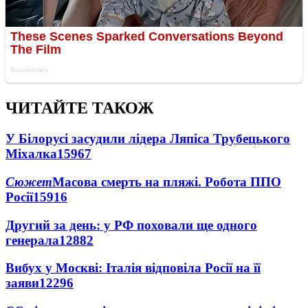
ЧИТАЙТЕ ТАКОЖ
У Білорусі засудили лідера Ляпіса Трубецького
Міхалка
15967
Сюжет
Масова смерть на пляжі. Робота ППО
Росії
15916
Другий за день: у РФ поховали ще одного
генерала
12882
Вибух у Москві: Італія відповіла Росії на її
заяви
12296