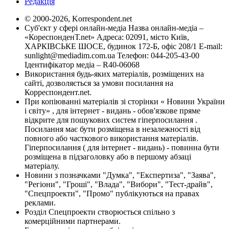
Редакція
© 2000-2026, Korrespondent.net
Суб'єкт у сфері онлайн-медіа Назва онлайн-медіа –
«КореспонденТ.net» Адреса: 02091, місто Київ,
ХАРКІВСЬКЕ ШОСЕ, будинок 172-Б, офіс 208/1 E-mail:
sunlight@mediadim.com.ua
Телефон: 044-205-43-00
Ідентифікатор медіа – R40-06068
Використання будь-яких матеріалів, розміщених на
сайті, дозволяється за умови посилання на
Корреспондент.net.
При копіюванні матеріалів зі сторінки « Новини України
і світу» , для інтернет - видань - обов'язкове пряме
відкрите для пошукових систем гіперпосилання .
Посилання має бути розміщена в незалежності від
повного або часткового використання матеріалів.
Гіперпосилання ( для інтернет - видань) - повинна бути
розміщена в підзаголовку або в першому абзаці
матеріалу.
Новини з позначками "Думка", "Експертиза", "Заява",
"Регіони", "Гроші", "Влада", "Вибори", "Тест-драйв",
"Спецпроекти", "Промо" публікуються на правах
реклами.
Розділ Спецпроекти створюється спільно з
комерційними партнерами.