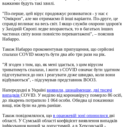
важкими будуть такі хвилі.
"По-перше, цей вірус продовжує розвиватися - у нас є
"Омікрон", але ми отримаємо й інші варіанти. По-друге, це
справді впливає на весь світ. І якщо служби охорони здоров'я
у Західній Європі ледве впораються, то в багатьох інших
частинах світу вони повністю перевантажені", – пояснив
Набарро.
Також Набарро прокоментував припущення, що серйозні
спалахи COVID можуть бути два або три рази на рік.
"Я згоден з тим, що, як мені здається, з цим вірусом
триватимуть спалахи, і жити з COVID означає бути здатним
підготуватися до них і реагувати дуже швидко, коли вони
відбуваються", - підсумував представник ВООЗ.
Напередодні в Україні
виявили, щонайменше, дві тисячі
випадків
COVID. У неділю від коронавірусу померло 86 осіб,
до лікарень потрапило 1 064 особи. Обидва ці показники
вищі, ніж були на день раніше.
Також повідомлялося, що
в оранжевій зоні опинилися
дві
області. У Сумській області коефіцієнт виявлення випадків
інфікування вищий за допустимий, а в Херсонській -