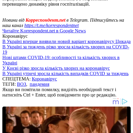
перевищено динаміку рівня госпіталізацій.
Новини від
Корреспондент.net
в Telegram. Підписуйтесь на
наш канал
https://t.me/korrespondentnet
Читайте Korrespondent.net в Google News
Коронавірус
В Україні вперше виявили новий варіант коронавірусу Цикада
В Україні за тиждень різко зросла кількість хворих на COVID-
19
Нові штами COVID-19: особливості та кількість хворих в
Україні
У Києві різко зросла кількість хворих на коронавірус
В Україні утричі зросла кількість випадків COVID за тиждень
СПЕЦТЕМА:
Коронавірус
ТЕГИ:
ВОЗ
,
пандемия
Якщо ви помітили помилку, виділіть необхідний текст і
натисніть Ctrl + Enter, щоб повідомити про це редакцію.