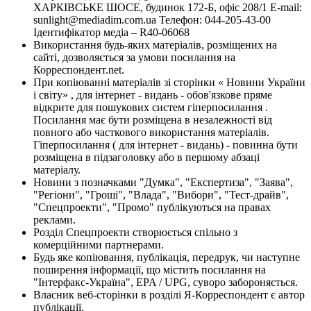
ХАРКІВСЬКЕ ШОСЕ, будинок 172-Б, офіс 208/1 E-mail:
sunlight@mediadim.com.ua
Телефон: 044-205-43-00
Ідентифікатор медіа – R40-06068
Використання будь-яких матеріалів, розміщених на
сайті, дозволяється за умови посилання на
Корреспондент.net.
При копіюванні матеріалів зі сторінки « Новини України
і світу» , для інтернет - видань - обов'язкове пряме
відкрите для пошукових систем гіперпосилання .
Посилання має бути розміщена в незалежності від
повного або часткового використання матеріалів.
Гіперпосилання ( для інтернет - видань) - повинна бути
розміщена в підзаголовку або в першому абзаці
матеріалу.
Новини з позначками "Думка", "Експертиза", "Заява",
"Регіони", "Гроші", "Влада", "Вибори", "Тест-драйв",
"Спецпроекти", "Промо" публікуються на правах
реклами.
Розділ Спецпроекти створюється спільно з
комерційними партнерами.
Будь яке копіювання, публікація, передрук, чи наступне
поширення інформації, що містить посилання на
"Інтерфакс-Україна", EPA / UPG, суворо забороняється.
Власник веб-сторінки в розділі Я-Корреспондент є автор
публікації.