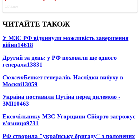
ЧИТАЙТЕ ТАКОЖ
У МЗС РФ відкинули можливість завершення
війни
14618
Другий за день: у РФ поховали ще одного
генерала
13831
Сюжет
Бенкет генералів. Наслідки вибуху в
Москві
13059
Україна поставила Путіна перед дилемою -
ЗМІ
10463
Ексочільнику МЗС Угорщини Сійярто загрожує
в'язниця
9731
РФ створила "українську бригаду" з полонених