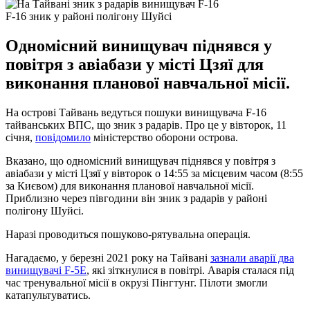
F-16 зник у районі полігону Шуйсі
Одномісний винищувач піднявся у
повітря з авіабази у місті Цзяї для
виконання планової навчальної місії.
На острові Тайвань ведуться пошуки винищувача F-16
тайванських ВПС, що зник з радарів. Про це у вівторок, 11
січня,
повідомило
міністерство оборони острова.
Вказано, що одномісний винищувач піднявся у повітря з
авіабази у місті Цзяї у вівторок о 14:55 за місцевим часом (8:55
за Києвом) для виконання планової навчальної місії.
Приблизно через півгодини він зник з радарів у районі
полігону Шуйсі.
Наразі проводиться пошуково-рятувальна операція.
Нагадаємо, у березні 2021 року на Тайвані
зазнали аварії два
винищувачі F-5E
, які зіткнулися в повітрі. Аварія сталася під
час тренувальної місії в окрузі Пінгтунг. Пілоти змогли
катапультуватись.