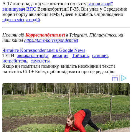
А 17 листопада під час штатного польоту
зазнав аварії
винищувач ВПС
Великобританії F-35. Він упав у Середземне
море з борту авіаносця HMS Queen Elizabeth. Оприлюднено
відео з місця подій
.
Новини від
Корреспондент.net
в Telegram. Підписуйтесь на
наш канал
https://t.me/korrespondentnet
Читайте Korrespondent.net в Google News
ТЕГИ:
авиакатастрофа
,
авиация
,
Тайвань
,
самолет
,
истребитель
,
самолеты
Якщо ви помітили помилку, виділіть необхідний текст і
натисніть Ctrl + Enter, щоб повідомити про це редакцію.