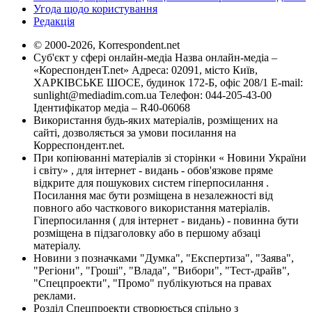
Угода щодо користування
Редакція
© 2000-2026, Korrespondent.net
Суб'єкт у сфері онлайн-медіа Назва онлайн-медіа –
«КореспонденТ.net» Адреса: 02091, місто Київ,
ХАРКІВСЬКЕ ШОСЕ, будинок 172-Б, офіс 208/1 E-mail:
sunlight@mediadim.com.ua
Телефон: 044-205-43-00
Ідентифікатор медіа – R40-06068
Використання будь-яких матеріалів, розміщених на
сайті, дозволяється за умови посилання на
Корреспондент.net.
При копіюванні матеріалів зі сторінки « Новини України
і світу» , для інтернет - видань - обов'язкове пряме
відкрите для пошукових систем гіперпосилання .
Посилання має бути розміщена в незалежності від
повного або часткового використання матеріалів.
Гіперпосилання ( для інтернет - видань) - повинна бути
розміщена в підзаголовку або в першому абзаці
матеріалу.
Новини з позначками "Думка", "Експертиза", "Заява",
"Регіони", "Гроші", "Влада", "Вибори", "Тест-драйв",
"Спецпроекти", "Промо" публікуються на правах
реклами.
Розділ Спецпроекти створюється спільно з