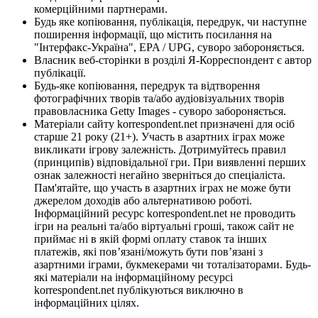
комерційними партнерами.
Будь яке копіювання, публікація, передрук, чи наступне
поширення інформації, що містить посилання на
"Інтерфакс-Україна", EPA / UPG, суворо забороняється.
Власник веб-сторінки в розділі Я-Корреспондент є автор
публікації.
Будь-яке копіювання, передрук та відтворення
фотографічних творів та/або аудіовізуальних творів
правовласника Getty Images - суворо забороняється.
Матеріали сайту korrespondent.net призначені для осіб
старше 21 року (21+). Участь в азартних іграх може
викликати ігрову залежність. Дотримуйтесь правил
(принципів) відповідальної гри. При виявленні перших
ознак залежності негайно зверніться до спеціаліста.
Пам'ятайте, що участь в азартних іграх не може бути
джерелом доходів або альтернативою роботі.
Інформаційний ресурс korrespondent.net не проводить
ігри на реальні та/або віртуальні гроші, також сайт не
приймає ні в якій формі оплату ставок та інших
платежів, які пов’язані/можуть бути пов’язані з
азартними іграми, букмекерами чи тоталізаторами. Будь-
які матеріали на інформаційному ресурсі
korrespondent.net публікуються виключно в
інформаційних цілях.