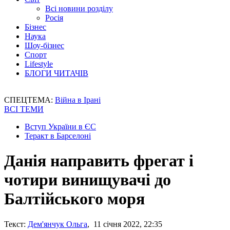
Всі новини розділу
Росія
Бізнес
Наука
Шоу-бізнес
Спорт
Lifestyle
БЛОГИ ЧИТАЧІВ
СПЕЦТЕМА:
Війна в Ірані
ВСІ ТЕМИ
Вступ України в ЄС
Теракт в Барселоні
Данія направить фрегат і
чотири винищувачі до
Балтійського моря
Текст:
Дем'янчук Ольга
, 11 січня 2022, 22:35