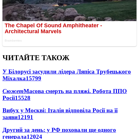
ЧИТАЙТЕ ТАКОЖ
У Білорусі засудили лідера Ляпіса Трубецького
Міхалка
15799
Сюжет
Масова смерть на пляжі. Робота ППО
Росії
15528
Вибух у Москві: Італія відповіла Росії на її
заяви
12191
Другий за день: у РФ поховали ще одного
генерала
12024