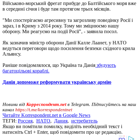
Військово-морський фрегат прибуде до Балтійського моря вже
в середині січня і буде там протягом трьох місяців.
"Ми спостерігаємо агресивну та загрозливу поведінку Росії і
зараз, і в Криму з 2014 року. Тому ми зміцнюємо нашу
оборону. Ми реагуємо на події Росії", - заявила посол.
Як зазначив міністр оборони Данії Калле Лаанет, у НАТО
ведуться переговори щодо посилення безпеки східного крила
Альянсу.
Раніше повідомлялося, що Україна та Данія
збудують
багатоцільові кораблі.
Данія допоможе реформувати українську армію
Новини від
Корреспондент.net
в Telegram. Підписуйтесь на наш
канал
https://t.me/korrespondentnet
Читайте Korrespondent.net в Google News
ТЕГИ:
Россия
,
НАТО
,
Дания
,
истребитель
Якщо ви помітили помилку, виділіть необхідний текст і
натисніть Ctrl + Enter, щоб повідомити про це редакцію.