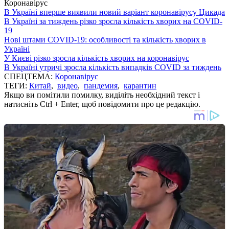
Коронавірус
В Україні вперше виявили новий варіант коронавірусу Цикада
В Україні за тиждень різко зросла кількість хворих на COVID-
19
Нові штами COVID-19: особливості та кількість хворих в
Україні
У Києві різко зросла кількість хворих на коронавірус
В Україні утричі зросла кількість випадків COVID за тиждень
СПЕЦТЕМА:
Коронавірус
ТЕГИ:
Китай
,
видео
,
пандемия
,
карантин
Якщо ви помітили помилку, виділіть необхідний текст і
натисніть Ctrl + Enter, щоб повідомити про це редакцію.