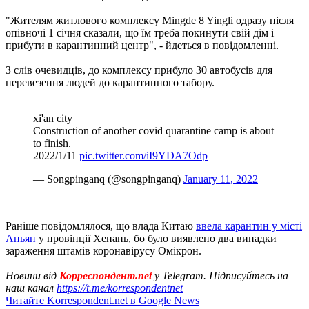
"Жителям житлового комплексу Mingde 8 Yingli одразу після
опівночі 1 січня сказали, що їм треба покинути свій дім і
прибути в карантинний центр", - йдеться в повідомленні.
З слів очевидців, до комплексу прибуло 30 автобусів для
перевезення людей до карантинного табору.
xi'an city
Construction of another covid quarantine camp is about
to finish.
2022/1/11
pic.twitter.com/iI9YDA7Odp
— Songpinganq (@songpinganq)
January 11, 2022
Раніше повідомлялося, що влада Китаю
ввела карантин у місті
Аньян
у провінції Хенань, бо було виявлено два випадки
зараження штамів коронавірусу Омікрон.
Новини від
Корреспондент.net
у Telegram. Підписуйтесь на
наш канал
https://t.me/korrespondentnet
Читайте Korrespondent.net в Google News