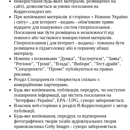
Використання будь-яких матеріалів, розміщених на
сайті, дозволяється за умови посилання на
Корреспондент.net.
При копіюванні матеріалів зі сторінки « Новини України
і світу» , для інтернет - видань - обов'язкове пряме
відкрите для пошукових систем гіперпосилання .
Посилання має бути розміщена в незалежності від
повного або часткового використання матеріалів.
Гіперпосилання ( для інтернет - видань) - повинна бути
розміщена в підзаголовку або в першому абзаці
матеріалу.
Новини з позначками "Думка", "Експертиза", "Заява",
"Регіони", "Гроші", "Влада", "Вибори", "Тест-драйв",
"Спецпроекти", "Промо" публікуються на правах
реклами.
Розділ Спецпроекти створюється спільно з
комерційними партнерами.
Будь яке копіювання, публікація, передрук, чи наступне
поширення інформації, що містить посилання на
"Інтерфакс-Україна", EPA / UPG, суворо забороняється.
Власник веб-сторінки в розділі Я-Корреспондент є автор
публікації.
Будь-яке копіювання, передрук та відтворення
фотографічних творів та/або аудіовізуальних творів
правовласника Getty Images - суворо забороняється.