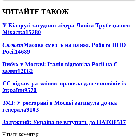
ЧИТАЙТЕ ТАКОЖ
У Білорусі засудили лідера Ляпіса Трубецького
Міхалка
15280
Сюжет
Масова смерть на пляжі. Робота ППО
Росії
14689
Вибух у Москві: Італія відповіла Росії на її
заяви
12062
ЄС відзавтра змінює правила для чоловіків із
України
9570
ЗМІ: У ресторані в Москві загинула дочка
генерала
9103
Залужний: Україна не вступить до НАТО
8517
Читати коментарі