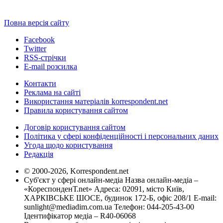
Повна версія сайту
Facebook
Twitter
RSS-стрічки
E-mail розсилка
Контакти
Реклама на сайті
Використання матеріалів korrespondent.net
Правила користування сайтом
Договір користування сайтом
Політика у сфері конфіденційності і персональних даних
Угода щодо користування
Редакція
© 2000-2026, Korrespondent.net
Суб'єкт у сфері онлайн-медіа Назва онлайн-медіа –
«КореспонденТ.net» Адреса: 02091, місто Київ,
ХАРКІВСЬКЕ ШОСЕ, будинок 172-Б, офіс 208/1 E-mail:
sunlight@mediadim.com.ua
Телефон: 044-205-43-00
Ідентифікатор медіа – R40-06068