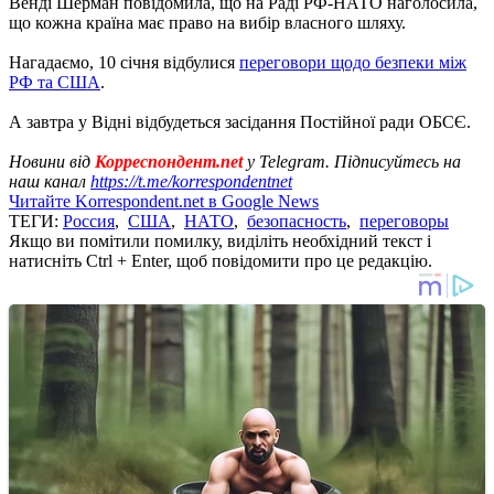
Венді Шерман повідомила, що на Раді РФ-НАТО наголосила,
що кожна країна має право на вибір власного шляху.
Нагадаємо, 10 січня відбулися
переговори щодо безпеки між
РФ та США
.
А завтра у Відні відбудеться засідання Постійної ради ОБСЄ.
Новини від
Корреспондент.net
у Telegram. Підписуйтесь на
наш канал
https://t.me/korrespondentnet
Читайте Korrespondent.net в Google News
ТЕГИ:
Россия
,
США
,
НАТО
,
безопасность
,
переговоры
Якщо ви помітили помилку, виділіть необхідний текст і
натисніть Ctrl + Enter, щоб повідомити про це редакцію.