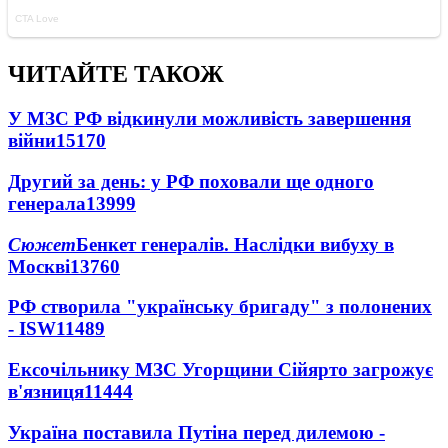
ЧИТАЙТЕ ТАКОЖ
У МЗС РФ відкинули можливість завершення
війни
15170
Другий за день: у РФ поховали ще одного
генерала
13999
Сюжет
Бенкет генералів. Наслідки вибуху в
Москві
13760
РФ створила "українську бригаду" з полонених
- ISW
11489
Ексочільнику МЗС Угорщини Сійярто загрожує
в'язниця
11444
Україна поставила Путіна перед дилемою -