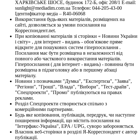
ХАРКІВСЬКЕ ШОСЕ, будинок 172-Б, офіс 208/1 E-mail:
sunlight@mediadim.com.ua
Телефон: 044-205-43-00
Ідентифікатор медіа – R40-06068
Використання будь-яких матеріалів, розміщених на
сайті, дозволяється за умови посилання на
Корреспондент.net.
При копіюванні матеріалів зі сторінки « Новини України
і світу» , для інтернет - видань - обов'язкове пряме
відкрите для пошукових систем гіперпосилання .
Посилання має бути розміщена в незалежності від
повного або часткового використання матеріалів.
Гіперпосилання ( для інтернет - видань) - повинна бути
розміщена в підзаголовку або в першому абзаці
матеріалу.
Новини з позначками "Думка", "Експертиза", "Заява",
"Регіони", "Гроші", "Влада", "Вибори", "Тест-драйв",
"Спецпроекти", "Промо" публікуються на правах
реклами.
Розділ Спецпроекти створюється спільно з
комерційними партнерами.
Будь яке копіювання, публікація, передрук, чи наступне
поширення інформації, що містить посилання на
"Інтерфакс-Україна", EPA / UPG, суворо забороняється.
Власник веб-сторінки в розділі Я-Корреспондент є автор
публікації.