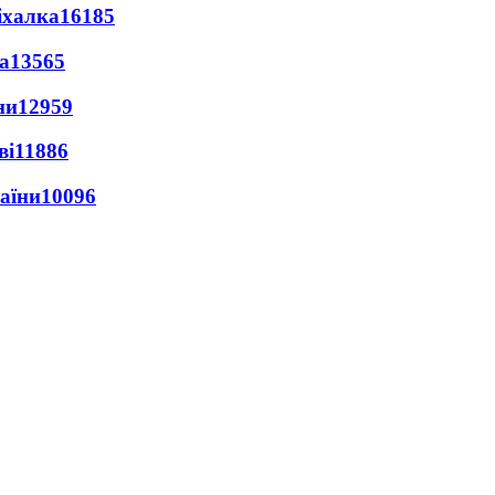
іхалка
16185
а
13565
ни
12959
ві
11886
раїни
10096