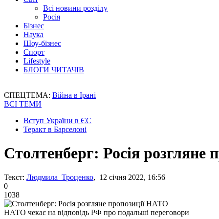
Всі новини розділу
Росія
Бізнес
Наука
Шоу-бізнес
Спорт
Lifestyle
БЛОГИ ЧИТАЧІВ
СПЕЦТЕМА:
Війна в Ірані
ВСІ ТЕМИ
Вступ України в ЄС
Теракт в Барселоні
Столтенберг: Росія розгляне 
Текст:
Людмила Троценко
, 12 січня 2022, 16:56
0
1038
НАТО чекає на відповідь РФ про подальші переговори