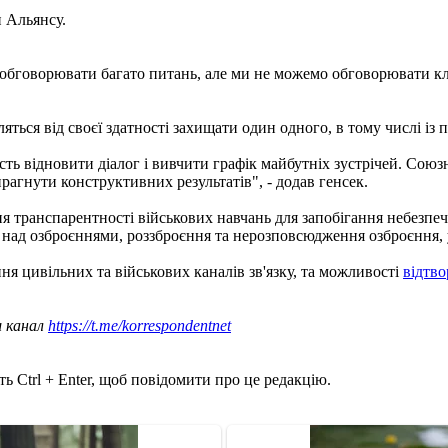
 Альянсу.
о обговорювати багато питань, але ми не можемо обговорювати к
яться від своєї здатності захищати один одного, в тому числі із 
сть відновити діалог і вивчити графік майбутніх зустрічей. Союз
прагнути конструктивних результатів", - додав генсек.
транспарентності військових навчань для запобігання небезпеч
 над озброєннями, роззброєння та нерозповсюдження озброєння, у
я цивільних та військових каналів зв'язку, та можливості
відтво
ш канал
https://t.me/korrespondentnet
ь Ctrl + Enter, щоб повідомити про це редакцію.