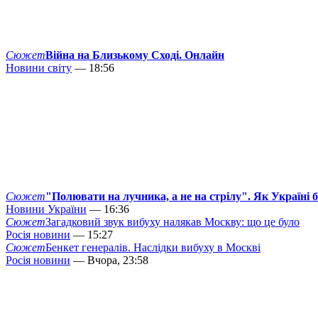
Сюжет
Війна на Близькому Сході. Онлайн
Новини світу
— 18:56
Сюжет
"Полювати на лучника, а не на стрілу". Як Україні 
Новини України
— 16:36
Сюжет
Загадковий звук вибуху налякав Москву: що це було
Росія новини
— 15:27
Сюжет
Бенкет генералів. Наслідки вибуху в Москві
Росія новини
— Вчора, 23:58