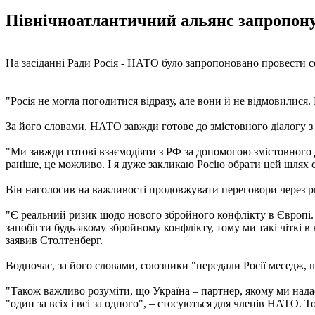
Північноатлантичний альянс запропонув
На засіданні Ради Росія - НАТО було запропоновано провести с
"Росія не могла погодитися відразу, але вони й не відмовилися.
За його словами, НАТО завжди готове до змістовного діалогу з
"Ми завжди готові взаємодіяти з РФ за допомогою змістовного ді
раніше, це можливо. І я дуже закликаю Росію обрати цей шлях сп
Він наголосив на важливості продовжувати переговори через р
"Є реальний ризик щодо нового збройного конфлікту в Європі. 
запобігти будь-якому збройному конфлікту, тому ми такі чіткі 
заявив Столтенберг.
Водночас, за його словами, союзники "передали Росії меседж, що
"Також важливо розуміти, що Україна – партнер, якому ми надає
"один за всіх і всі за одного", – стосуються для членів НАТО. 