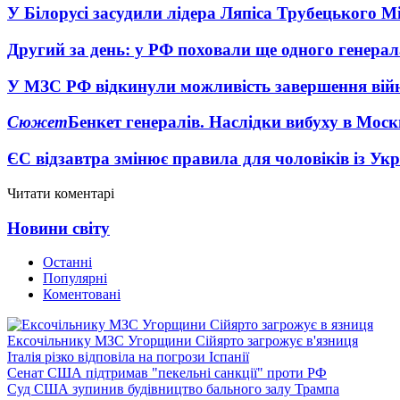
У Білорусі засудили лідера Ляпіса Трубецького М
Другий за день: у РФ поховали ще одного генерал
У МЗС РФ відкинули можливість завершення вій
Сюжет
Бенкет генералів. Наслідки вибуху в Моск
ЄС відзавтра змінює правила для чоловіків із Ук
Читати коментарі
Новини світу
Останні
Популярні
Коментовані
Ексочільнику МЗС Угорщини Сійярто загрожує в'язниця
Італія різко відповіла на погрози Іспанії
Сенат США підтримав "пекельні санкції" проти РФ
Суд США зупинив будівництво бального залу Трампа