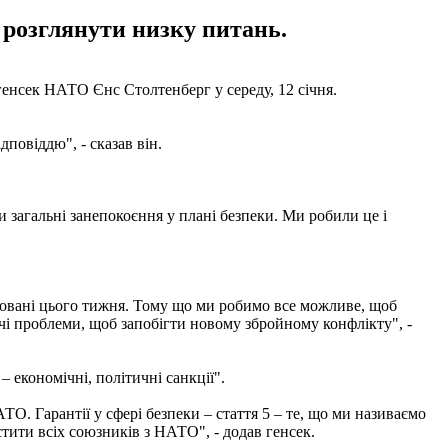
 розглянути низку питань.
генсек НАТО Єнс Столтенберг у середу, 12 січня.
повіддю", - сказав він.
и загальні занепокоєння у плані безпеки. Ми робили це і
ановані цього тижня. Тому що ми робимо все можливе, щоб
ючі проблеми, щоб запобігти новому збройному конфлікту", -
 економічні, політичні санкції".
О. Гарантії у сфері безпеки – стаття 5 – те, що ми називаємо
стити всіх союзників з НАТО", - додав генсек.