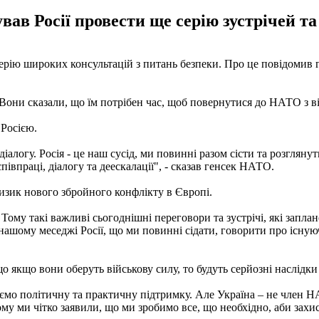
ав Росії провести ще серію зустрічей та
ерію широких консультацій з питань безпеки. Про це повідомив 
 Вони сказали, що їм потрібен час, щоб повернутися до НАТО з від
 Росією.
алогу. Росія - це наш сусід, ми повинні разом сісти та розглянут
івпраці, діалогу та деескалації", - сказав генсек НАТО.
изик нового збройного конфлікту в Європі.
Тому такі важливі сьогоднішні переговори та зустрічі, які запл
в нашому меседжі Росії, що ми повинні сідати, говорити про існу
 якщо вони оберуть військову силу, то будуть серйозні наслідки –
мо політичну та практичну підтримку. Але Україна – не член НАТ
Тому ми чітко заявили, що ми зробимо все, що необхідно, аби захи