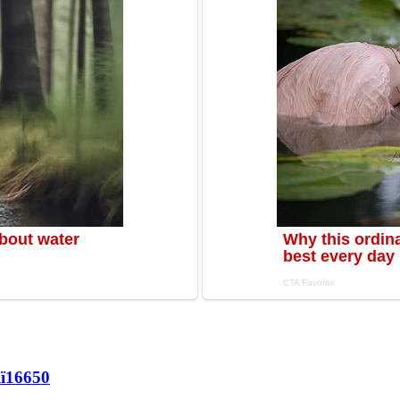
ї
16650