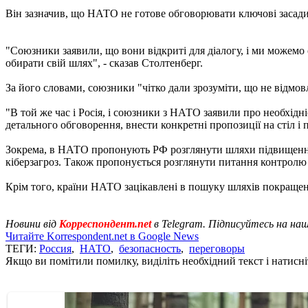
Він зазначив, що НАТО не готове обговорювати ключові засади
"Союзники заявили, що вони відкриті для діалогу, і ми можем
обирати свій шлях", - сказав Столтенберг.
За його словами, союзники "чітко дали зрозуміти, що не відмовл
"В той же час і Росія, і союзники з НАТО заявили про необхідні
детального обговорення, внести конкретні пропозиції на стіл і 
Зокрема, в НАТО пропонують РФ розглянути шляхи підвищення 
кіберзагроз. Також пропонується розглянути питання контролю
Крім того, країни НАТО зацікавлені в пошуку шляхів покращенн
Новини від
Корреспондент.net
в Telegram. Підписуйтесь на на
Читайте Korrespondent.net в Google News
ТЕГИ:
Россия
,
НАТО
,
безопасность
,
переговоры
Якщо ви помітили помилку, виділіть необхідний текст і натисніт