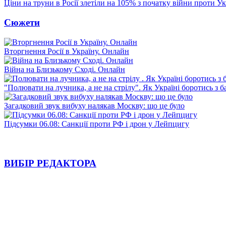
Ціни на труни в Росії злетіли на 105% з початку війни проти У
Сюжети
Вторгнення Росії в Україну. Онлайн
Війна на Близькому Сході. Онлайн
"Полювати на лучника, а не на стрілу". Як Україні боротись з 
Загадковий звук вибуху налякав Москву: що це було
Підсумки 06.08: Санкції проти РФ і дрон у Лейпцигу
ВИБІР РЕДАКТОРА