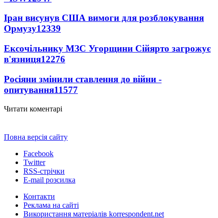
Іран висунув США вимоги для розблокування
Ормузу
12339
Ексочільнику МЗС Угорщини Сійярто загрожує
в'язниця
12276
Росіяни змінили ставлення до війни -
опитування
11577
Читати коментарі
Повна версія сайту
Facebook
Twitter
RSS-стрічки
E-mail розсилка
Контакти
Реклама на сайті
Використання матеріалів korrespondent.net