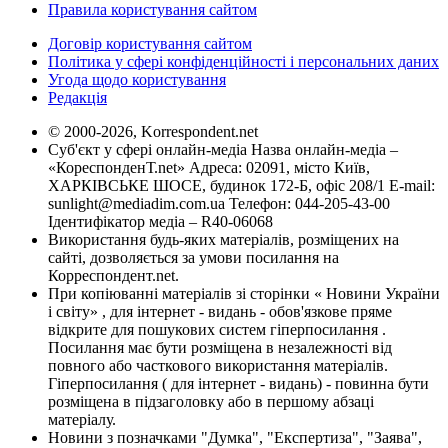
Правила користування сайтом
Договір користування сайтом
Політика у сфері конфіденційності і персональних даних
Угода щодо користування
Редакція
© 2000-2026, Korrespondent.net
Суб'єкт у сфері онлайн-медіа Назва онлайн-медіа –
«КореспонденТ.net» Адреса: 02091, місто Київ,
ХАРКІВСЬКЕ ШОСЕ, будинок 172-Б, офіс 208/1 E-mail:
sunlight@mediadim.com.ua
Телефон: 044-205-43-00
Ідентифікатор медіа – R40-06068
Використання будь-яких матеріалів, розміщених на
сайті, дозволяється за умови посилання на
Корреспондент.net.
При копіюванні матеріалів зі сторінки « Новини України
і світу» , для інтернет - видань - обов'язкове пряме
відкрите для пошукових систем гіперпосилання .
Посилання має бути розміщена в незалежності від
повного або часткового використання матеріалів.
Гіперпосилання ( для інтернет - видань) - повинна бути
розміщена в підзаголовку або в першому абзаці
матеріалу.
Новини з позначками "Думка", "Експертиза", "Заява",