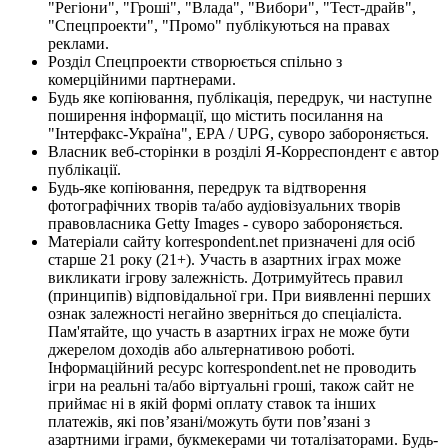
"Регіони", "Гроші", "Влада", "Вибори", "Тест-драйв",
"Спецпроекти", "Промо" публікуються на правах
реклами.
Розділ Спецпроекти створюється спільно з
комерційними партнерами.
Будь яке копіювання, публікація, передрук, чи наступне
поширення інформації, що містить посилання на
"Інтерфакс-Україна", EPA / UPG, суворо забороняється.
Власник веб-сторінки в розділі Я-Корреспондент є автор
публікації.
Будь-яке копіювання, передрук та відтворення
фотографічних творів та/або аудіовізуальних творів
правовласника Getty Images - суворо забороняється.
Матеріали сайту korrespondent.net призначені для осіб
старше 21 року (21+). Участь в азартних іграх може
викликати ігрову залежність. Дотримуйтесь правил
(принципів) відповідальної гри. При виявленні перших
ознак залежності негайно зверніться до спеціаліста.
Пам'ятайте, що участь в азартних іграх не може бути
джерелом доходів або альтернативою роботі.
Інформаційний ресурс korrespondent.net не проводить
ігри на реальні та/або віртуальні гроші, також сайт не
приймає ні в якій формі оплату ставок та інших
платежів, які пов’язані/можуть бути пов’язані з
азартними іграми, букмекерами чи тоталізаторами. Будь-