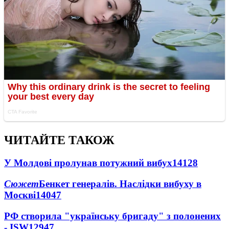
ЧИТАЙТЕ ТАКОЖ
У Молдові пролунав потужний вибух
14128
Сюжет
Бенкет генералів. Наслідки вибуху в
Москві
14047
РФ створила "українську бригаду" з полонених
- ISW
12947