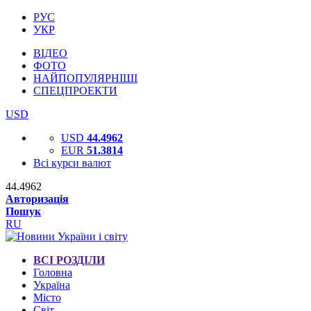
РУС
УКР
ВІДЕО
ФОТО
НАЙПОПУЛЯРНІШІ
СПЕЦПРОЕКТИ
USD
USD
44.4962
EUR
51.3814
Всі курси валют
44.4962
Авторизація
Пошук
RU
ВСІ РОЗДІЛИ
Головна
Україна
Місто
Світ