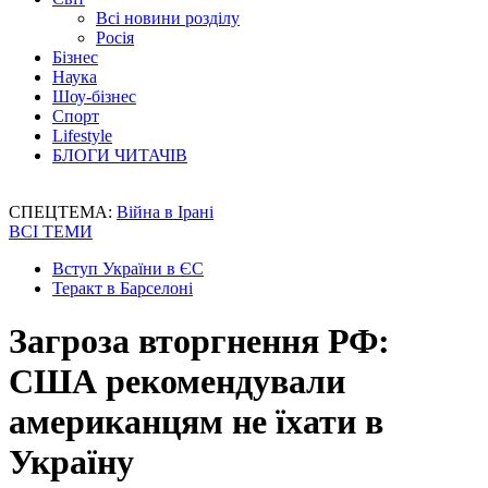
Всі новини розділу
Росія
Бізнес
Наука
Шоу-бізнес
Спорт
Lifestyle
БЛОГИ ЧИТАЧІВ
СПЕЦТЕМА:
Війна в Ірані
ВСІ ТЕМИ
Вступ України в ЄС
Теракт в Барселоні
Загроза вторгнення РФ:
США рекомендували
американцям не їхати в
Україну