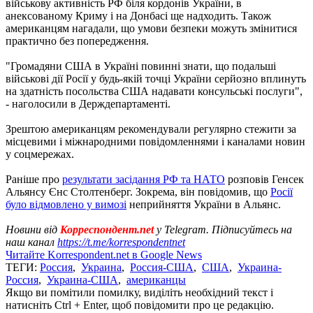
військову активність РФ біля кордонів України, в
анексованому Криму і на Донбасі ще надходить. Також
американцям нагадали, що умови безпеки можуть змінитися
практично без попередження.
"Громадяни США в Україні повинні знати, що подальші
військові дії Росії у будь-якій точці України серйозно вплинуть
на здатність посольства США надавати консульські послуги",
- наголосили в Держдепартаменті.
Зрештою американцям рекомендували регулярно стежити за
місцевими і міжнародними повідомленнями і каналами новин
у соцмережах.
Раніше про
результати засідання РФ та НАТО
розповів Генсек
Альянсу Єнс Столтенберг. Зокрема, він повідомив, що
Росії
було відмовлено у вимозі
неприйняття України в Альянс.
Новини від
Корреспондент.net
у Telegram. Підписуйтесь на
наш канал
https://t.me/korrespondentnet
Читайте Korrespondent.net в Google News
ТЕГИ:
Россия
,
Украина
,
Россия-США
,
США
,
Украина-
Россия
,
Украина-США
,
американцы
Якщо ви помітили помилку, виділіть необхідний текст і
натисніть Ctrl + Enter, щоб повідомити про це редакцію.