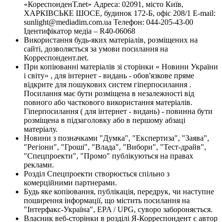
«КореспонденТ.net» Адреса: 02091, місто Київ,
ХАРКІВСЬКЕ ШОСЕ, будинок 172-Б, офіс 208/1 E-mail:
sunlight@mediadim.com.ua
Телефон: 044-205-43-00
Ідентифікатор медіа – R40-06068
Використання будь-яких матеріалів, розміщених на
сайті, дозволяється за умови посилання на
Корреспондент.net.
При копіюванні матеріалів зі сторінки « Новини України
і світу» , для інтернет - видань - обов'язкове пряме
відкрите для пошукових систем гіперпосилання .
Посилання має бути розміщена в незалежності від
повного або часткового використання матеріалів.
Гіперпосилання ( для інтернет - видань) - повинна бути
розміщена в підзаголовку або в першому абзаці
матеріалу.
Новини з позначками "Думка", "Експертиза", "Заява",
"Регіони", "Гроші", "Влада", "Вибори", "Тест-драйв",
"Спецпроекти", "Промо" публікуються на правах
реклами.
Розділ Спецпроекти створюється спільно з
комерційними партнерами.
Будь яке копіювання, публікація, передрук, чи наступне
поширення інформації, що містить посилання на
"Інтерфакс-Україна", EPA / UPG, суворо забороняється.
Власник веб-сторінки в розділі Я-Корреспондент є автор