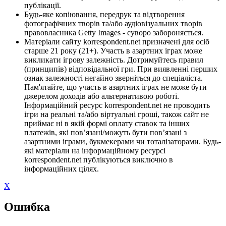
публікації.
Будь-яке копіювання, передрук та відтворення
фотографічних творів та/або аудіовізуальних творів
правовласника Getty Images - суворо забороняється.
Матеріали сайту korrespondent.net призначені для осіб
старше 21 року (21+). Участь в азартних іграх може
викликати ігрову залежність. Дотримуйтесь правил
(принципів) відповідальної гри. При виявленні перших
ознак залежності негайно зверніться до спеціаліста.
Пам'ятайте, що участь в азартних іграх не може бути
джерелом доходів або альтернативою роботі.
Інформаційний ресурс korrespondent.net не проводить
ігри на реальні та/або віртуальні гроші, також сайт не
приймає ні в якій формі оплату ставок та інших
платежів, які пов’язані/можуть бути пов’язані з
азартними іграми, букмекерами чи тоталізаторами. Будь-
які матеріали на інформаційному ресурсі
korrespondent.net публікуються виключно в
інформаційних цілях.
X
Ошибка