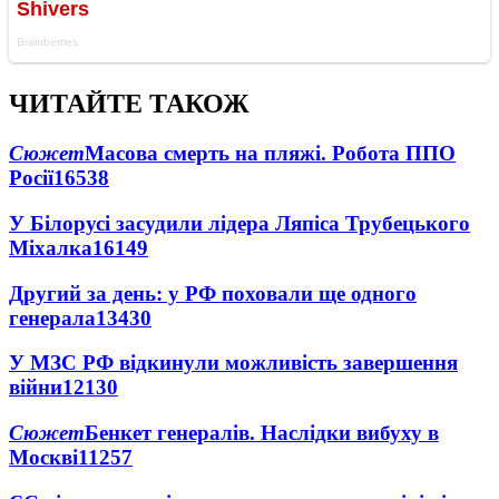
ЧИТАЙТЕ ТАКОЖ
Сюжет
Масова смерть на пляжі. Робота ППО
Росії
16538
У Білорусі засудили лідера Ляпіса Трубецького
Міхалка
16149
Другий за день: у РФ поховали ще одного
генерала
13430
У МЗС РФ відкинули можливість завершення
війни
12130
Сюжет
Бенкет генералів. Наслідки вибуху в
Москві
11257