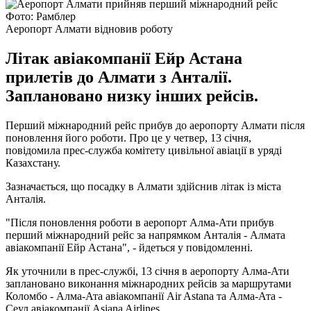
Фото: Рамблер
Аеропорт Алмати відновив роботу
Літак авіакомпанії Ейр Астана
прилетів до Алмати з Анталії.
Заплановано низку інших рейсів.
Перший міжнародний рейс прибув до аеропорту Алмати після
поновлення його роботи. Про це у четвер, 13 січня,
повідомила прес-служба комітету цивільної авіації в уряді
Казахстану.
Зазначається, що посадку в Алмати здійснив літак із міста
Анталія.
"Після поновлення роботи в аеропорт Алма-Ати прибув
перший міжнародний рейс за напрямком Анталія - ​​Алмата
авіакомпанії Ейр Астана", - йдеться у повідомленні.
Як уточнили в прес-службі, 13 січня в аеропорту Алма-Ати
заплановано виконання міжнародних рейсів за маршрутами
Коломбо - Алма-Ата авіакомпанії Air Astana та Алма-Ата -
Сеул авіакомпанії Asiana Airlines.