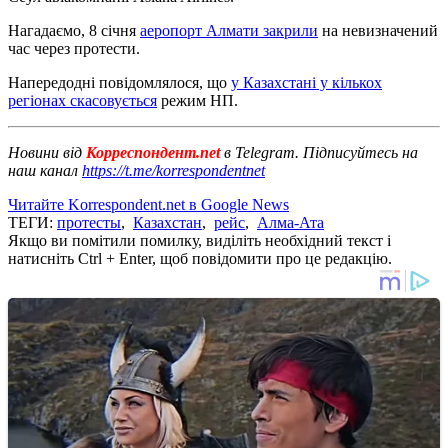
Нагадаємо, 8 січня
аеропорт Алмати закрили
на невизначений
час через протести.
Напередодні повідомлялося, що
у Казахстані у кількох
регіонах скасовується
режим НП.
Новини від
Корреспондент.net
в Telegram. Підписуйтесь на
наш канал
https://t.me/korrespondentnet
Читайте Korrespondent.net в Google News
ТЕГИ:
протесты
,
Казахстан
,
рейс
,
Алма-Ата
Якщо ви помітили помилку, виділіть необхідний текст і
натисніть Ctrl + Enter, щоб повідомити про це редакцію.