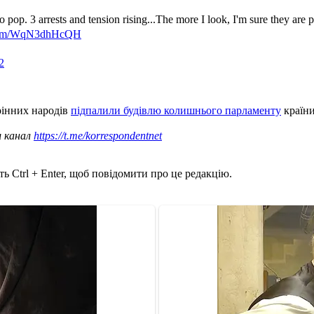
to pop. 3 arrests and tension rising...The more I look, I'm sure they are
r.com/WqN3dhHcQH
2
рінних народів
підпалили будівлю колишнього парламенту
країни
ш канал
https://t.me/korrespondentnet
ь Ctrl + Enter, щоб повідомити про це редакцію.