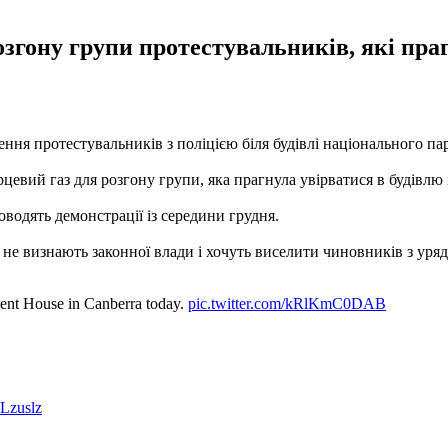
озгону групи протестувальників, які пра
кнення протестувальників з поліцією біля будівлі національного 
рцевий газ для розгону групи, яка прагнула увірватися в будівлю
водять демонстрації із середини грудня.
не визнають законної влади і хочуть виселити чиновників з урядо
ament House in Canberra today.
pic.twitter.com/kRlKmC0DAB
FLzuslz