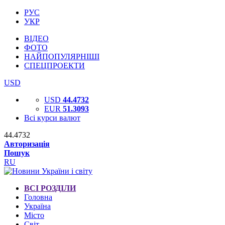
РУС
УКР
ВІДЕО
ФОТО
НАЙПОПУЛЯРНІШІ
СПЕЦПРОЕКТИ
USD
USD
44.4732
EUR
51.3093
Всі курси валют
44.4732
Авторизація
Пошук
RU
ВСІ РОЗДІЛИ
Головна
Україна
Місто
Світ