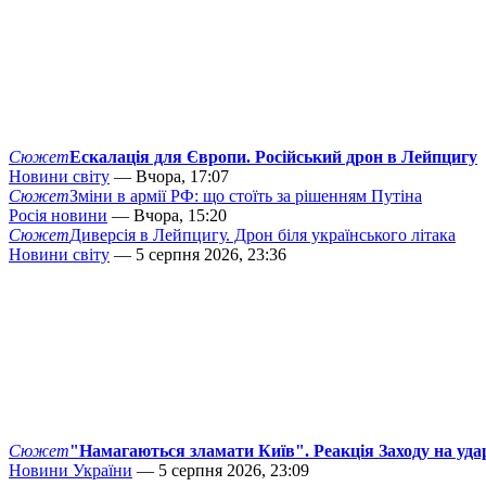
Сюжет
Ескалація для Європи. Російський дрон в Лейпцигу
Новини світу
— Вчора, 17:07
Сюжет
Зміни в армії РФ: що стоїть за рішенням Путіна
Росія новини
— Вчора, 15:20
Сюжет
Диверсія в Лейпцигу. Дрон біля українського літака
Новини світу
— 5 серпня 2026, 23:36
Сюжет
"Намагаються зламати Київ". Реакція Заходу на уда
Новини України
— 5 серпня 2026, 23:09