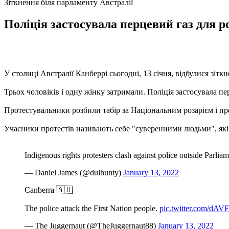
Зіткнення біля парламенту Австралії
Поліція застосувала перцевий газ для р
У столиці Австралії Канберрі сьогодні, 13 січня, відбулися зіт
Трьох чоловіків і одну жінку затримали. Поліція застосувала пе
Протестувальники розбили табір за Національним розарієм і про
Учасники протестів називають себе "суверенними людьми", які 
Indigenous rights protesters clash against police outside Parli
— Daniel James (@dulhunty)
January 13, 2022
Canberra 🇦🇺
The police attack the First Nation people.
pic.twitter.com/dAV
— The Juggernaut (@TheJuggernaut88)
January 13, 2022