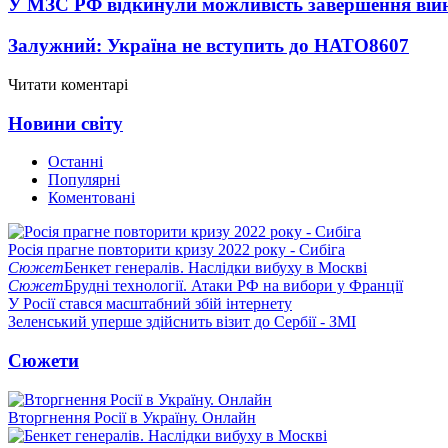
У МЗС РФ відкинули можливість завершення вій
Залужний: Україна не вступить до НАТО
8607
Читати коментарі
Новини світу
Останні
Популярні
Коментовані
Росія прагне повторити кризу 2022 року - Сибіга
Сюжет
Бенкет генералів. Наслідки вибуху в Москві
Сюжет
Брудні технології. Атаки РФ на вибори у Франції
У Росії стався масштабний збій інтернету
Зеленський уперше здійснить візит до Сербії - ЗМІ
Сюжети
Вторгнення Росії в Україну. Онлайн