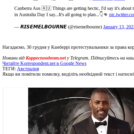
Canberra Aus 🇦🇺 Things are getting hectic, I'd say it's about 
in Australia Day I say...It's all going to plan...👇👊
pic.twitte
— 𝙍𝙄𝙎𝙀𝙈𝙀𝙇𝘽𝙊𝙐𝙍𝙉𝙀 (@risemelbourne)
January 13, 202
Нагадаємо, 30 грудня у Канберрі протестувальники за права ко
Новини від
Корреспондент.net
у Telegram. Підписуйтесь на на
Читайте Korrespondent.net в Google News
ТЕГИ:
Австралия
Якщо ви помітили помилку, виділіть необхідний текст і натисніт