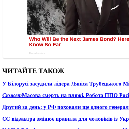
ЧИТАЙТЕ ТАКОЖ
У Білорусі засудили лідера Ляпіса Трубецького М
Сюжет
Масова смерть на пляжі. Робота ППО Росі
Другий за день: у РФ поховали ще одного генерал
ЄС відзавтра змінює правила для чоловіків із Ук