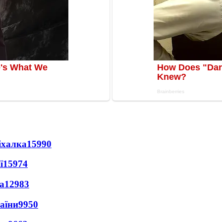
іхалка
15990
ї
15974
а
12983
раїни
9950