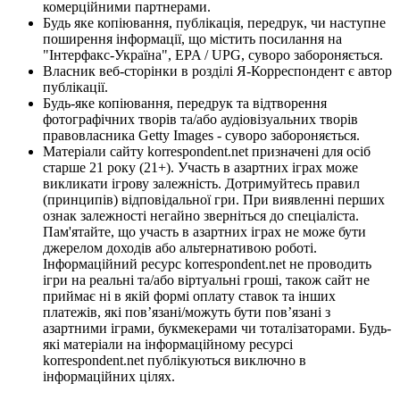
комерційними партнерами.
Будь яке копіювання, публікація, передрук, чи наступне
поширення інформації, що містить посилання на
"Інтерфакс-Україна", EPA / UPG, суворо забороняється.
Власник веб-сторінки в розділі Я-Корреспондент є автор
публікації.
Будь-яке копіювання, передрук та відтворення
фотографічних творів та/або аудіовізуальних творів
правовласника Getty Images - суворо забороняється.
Матеріали сайту korrespondent.net призначені для осіб
старше 21 року (21+). Участь в азартних іграх може
викликати ігрову залежність. Дотримуйтесь правил
(принципів) відповідальної гри. При виявленні перших
ознак залежності негайно зверніться до спеціаліста.
Пам'ятайте, що участь в азартних іграх не може бути
джерелом доходів або альтернативою роботі.
Інформаційний ресурс korrespondent.net не проводить
ігри на реальні та/або віртуальні гроші, також сайт не
приймає ні в якій формі оплату ставок та інших
платежів, які пов’язані/можуть бути пов’язані з
азартними іграми, букмекерами чи тоталізаторами. Будь-
які матеріали на інформаційному ресурсі
korrespondent.net публікуються виключно в
інформаційних цілях.