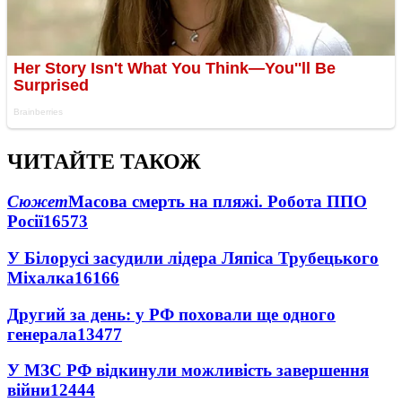
ЧИТАЙТЕ ТАКОЖ
Сюжет
Масова смерть на пляжі. Робота ППО
Росії
16573
У Білорусі засудили лідера Ляпіса Трубецького
Міхалка
16166
Другий за день: у РФ поховали ще одного
генерала
13477
У МЗС РФ відкинули можливість завершення
війни
12444