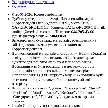
Угода щодо користування
Редакція
© 2000-2026, Korrespondent.net
Суб'єкт у сфері онлайн-медіа Назва онлайн-медіа –
«КореспонденТ.net» Адреса: 02091, місто Київ,
ХАРКІВСЬКЕ ШОСЕ, будинок 172-Б, офіс 208/1 E-mail:
sunlight@mediadim.com.ua
Телефон: 044-205-43-00
Ідентифікатор медіа – R40-06068
Використання будь-яких матеріалів, розміщених на
сайті, дозволяється за умови посилання на
Корреспондент.net.
При копіюванні матеріалів зі сторінки « Новини України
і світу» , для інтернет - видань - обов'язкове пряме
відкрите для пошукових систем гіперпосилання .
Посилання має бути розміщена в незалежності від
повного або часткового використання матеріалів.
Гіперпосилання ( для інтернет - видань) - повинна бути
розміщена в підзаголовку або в першому абзаці
матеріалу.
Новини з позначками "Думка", "Експертиза", "Заява",
"Регіони", "Гроші", "Влада", "Вибори", "Тест-драйв",
"Спецпроекти", "Промо" публікуються на правах
реклами.
Розділ Спецпроекти створюється спільно з