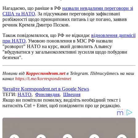
Нагадаємо, що раніше в РФ
назвали невдалими переговори зі
США та НАТО
. За підсумками переговорів зафіксовані
розбіжності щодо принципових питань і це погано, заявив
речник Кремля Дмитро Пєсков.
Також повідомлялося, що РФ не відкидає
відновлення дипмісії
при НАТО
. Умовою поновлення в МЗС РФ назвали
"розворот" НАТО на курс, який дозволить Альянсу
"вбудуватися у загальноколективні зусилля щодо побудови
безпеки".
Новини від
Корреспондент.net
в Telegram. Підписуйтесь на наш
канал
https://t.me/korrespondentnet
Читайте Korrespondent.net в Google News
ТЕГИ:
НАТО
,
Финляндия
,
Швеция
Якщо ви помітили помилку, виділіть необхідний текст і
натисніть Ctrl + Enter, щоб повідомити про це редакцію.