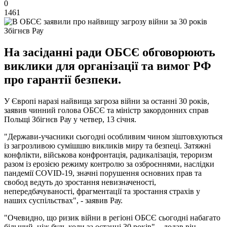
0
1461
Збігнєв Рау
На засіданні ради ОБСЄ обговорюють
виклики для організації та вимог РФ
про гарантії безпеки.
У Європі наразі найвища загроза війни за останні 30 років,
заявив чинний голова ОБСЄ та міністр закордонних справ
Польщі Збігнєв Рау у четвер, 13 січня.
"Держави-учасники сьогодні особливим чином зіштовхуються
із загрозливою сумішшю викликів миру та безпеці. Затяжні
конфлікти, військова конфронтація, радикалізація, тероризм
разом із ерозією режиму контролю за озброєннями, наслідки
пандемії COVID-19, значні порушення основних прав та
свобод ведуть до зростання невизначеності,
непередбачуваності, фрагментації та зростання страхів у
наших суспільствах", - заявив Рау.
"Очевидно, що ризик війни в регіоні ОБСЄ сьогодні набагато
більший, ніж будь-коли за останні 30 років", - додав він.