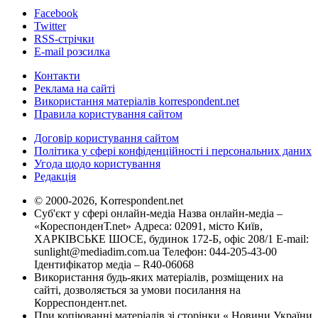
Facebook
Twitter
RSS-стрічки
E-mail розсилка
Контакти
Реклама на сайті
Використання матеріалів korrespondent.net
Правила користування сайтом
Договір користування сайтом
Політика у сфері конфіденційності і персональних даних
Угода щодо користування
Редакція
© 2000-2026, Korrespondent.net
Суб'єкт у сфері онлайн-медіа Назва онлайн-медіа –
«КореспонденТ.net» Адреса: 02091, місто Київ,
ХАРКІВСЬКЕ ШОСЕ, будинок 172-Б, офіс 208/1 E-mail:
sunlight@mediadim.com.ua
Телефон: 044-205-43-00
Ідентифікатор медіа – R40-06068
Використання будь-яких матеріалів, розміщених на
сайті, дозволяється за умови посилання на
Корреспондент.net.
При копіюванні матеріалів зі сторінки « Новини України