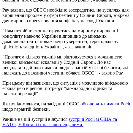
Рау заявив, що ОБСЄ необхідно зосередитись на зусиллях для
вирішення проблем у сфері безпеки у Східній Європі, зокрема,
для мирного врегулювання конфлікту на сході України.
"Нам потрібно сконцентруватися на мирному вирішенні
конфлікту навколо України відповідно до мінських
домовленостей та поважаючи суверенітет, територіальну
цілісність та єдність України", - зазначив він.
"Протягом кількох тижнів ми зіштовхуємося з можливістю
великої військової ескалації у Східній Європі. До нас
нещодавно дійшли вимоги щодо гарантій у сфері безпеки, які
належать до важливої ​​частини області ОБСЄ", - заявив Рау.
При цьому він зазначив, що ситуація з можливою військовою
ескалацією в регіоні потребує "міжнародної оцінки та
належної реакції".
Як повідомлялося, на засіданні ОБСЄ
обговорять вимоги Росії
щодо гарантій безпеки.
Раніше на цій зустрічі відбулися
зустрічі Росії зі США та
НАТО
.
У Кремлі їх назвали невдалими.