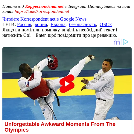
Новини від
Корреспондент.net
в Telegram. Підписуйтесь на наш
канал
https://t.me/korrespondentnet
Читайте Korrespondent.net в Google News
ТЕГИ:
Россия
,
война
,
Европа
,
безопасность
,
ОБСЕ
Якщо ви помітили помилку, виділіть необхідний текст і
натисніть Ctrl + Enter, щоб повідомити про це редакцію.