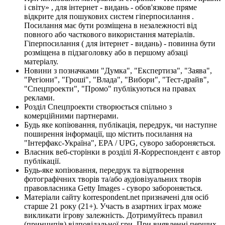
і світу» , для інтернет - видань - обов'язкове пряме
відкрите для пошукових систем гіперпосилання .
Посилання має бути розміщена в незалежності від
повного або часткового використання матеріалів.
Гіперпосилання ( для інтернет - видань) - повинна бути
розміщена в підзаголовку або в першому абзаці
матеріалу.
Новини з позначками "Думка", "Експертиза", "Заява",
"Регіони", "Гроші", "Влада", "Вибори", "Тест-драйв",
"Спецпроекти", "Промо" публікуються на правах
реклами.
Розділ Спецпроекти створюється спільно з
комерційними партнерами.
Будь яке копіювання, публікація, передрук, чи наступне
поширення інформації, що містить посилання на
"Інтерфакс-Україна", EPA / UPG, суворо забороняється.
Власник веб-сторінки в розділі Я-Корреспондент є автор
публікації.
Будь-яке копіювання, передрук та відтворення
фотографічних творів та/або аудіовізуальних творів
правовласника Getty Images - суворо забороняється.
Матеріали сайту korrespondent.net призначені для осіб
старше 21 року (21+). Участь в азартних іграх може
викликати ігрову залежність. Дотримуйтесь правил
(принципів) відповідальної гри. При виявленні перших