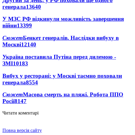
Другий за день: у РФ поховали ще одного
генерала
13640
У МЗС РФ відкинули можливість завершення
війни
13399
Сюжет
Бенкет генералів. Наслідки вибуху в
Москві
12140
Україна поставила Путіна перед дилемою -
ЗМІ
10183
Вибух у ресторані: у Москві таємно поховали
генерала
8554
Сюжет
Масова смерть на пляжі. Робота ППО
Росії
8147
Читати коментарі
Повна версія сайту