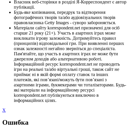
Власник веб-сторінки в розділі Я-Корреспондент є автор
публікації.
Будь-яке копіювання, передрук та відтворення
фотографічних творів та/або аудіовізуальних творів
правовласника Getty Images - суворо забороняється.
Матеріали сайту korrespondent.net призначені для осіб
старше 21 року (21+). Участь в азартних іграх може
викликати ігрову залежність. Дотримуйтесь правил
(принципів) відповідальної гри. При виявленні перших
ознак залежності негайно зверніться до спеціаліста.
Пам'ятайте, що участь в азартних іграх не може бути
джерелом доходів або альтернативою роботі.
Інформаційний ресурс korrespondent.net не проводить
ігри на реальні та/або віртуальні гроші, також сайт не
приймає ні в якій формі оплату ставок та інших
платежів, які пов’язані/можуть бути пов’язані з
азартними іграми, букмекерами чи тоталізаторами. Будь-
які матеріали на інформаційному ресурсі
korrespondent.net публікуються виключно в
інформаційних цілях.
X
Ошибка