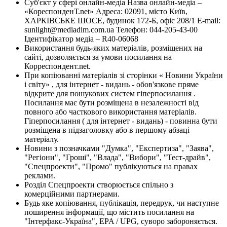
Суб'єкт у сфері онлайн-медіа Назва онлайн-медіа –
«КореспонденТ.net» Адреса: 02091, місто Київ,
ХАРКІВСЬКЕ ШОСЕ, будинок 172-Б, офіс 208/1 E-mail:
sunlight@mediadim.com.ua
Телефон: 044-205-43-00
Ідентифікатор медіа – R40-06068
Використання будь-яких матеріалів, розміщених на
сайті, дозволяється за умови посилання на
Корреспондент.net.
При копіюванні матеріалів зі сторінки « Новини України
і світу» , для інтернет - видань - обов'язкове пряме
відкрите для пошукових систем гіперпосилання .
Посилання має бути розміщена в незалежності від
повного або часткового використання матеріалів.
Гіперпосилання ( для інтернет - видань) - повинна бути
розміщена в підзаголовку або в першому абзаці
матеріалу.
Новини з позначками "Думка", "Експертиза", "Заява",
"Регіони", "Гроші", "Влада", "Вибори", "Тест-драйв",
"Спецпроекти", "Промо" публікуються на правах
реклами.
Розділ Спецпроекти створюється спільно з
комерційними партнерами.
Будь яке копіювання, публікація, передрук, чи наступне
поширення інформації, що містить посилання на
"Інтерфакс-Україна", EPA / UPG, суворо забороняється.