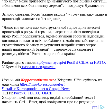
"по колу" може призвести до неминучого погіршення ситуації
з безпекою всіх без винятку держав", – погрожує Лукашевич.
За його словами, Росія "вживе заходів" у тому випадку, якщо її
пропозиції залишаться без відповіді.
"Якщо ми не почуємо конструктивної відповіді на внесені
пропозиції в розумні терміни, а агресивна лінія поведінки
щодо Росії продовжиться, будемо змушені зробити відповідні
висновки та вжити всіх необхідних заходів для забезпечення
стратегічного балансу та усунення неприйнятних загроз
нашій національній безпеці", - стверджує Лукашевич і
резюмує, нібито "Росія – миролюбна країна".
Раніше цього тижня
відбулися зустрічі Росії зі США та НАТО.
У Кремлі їх
назвали невдалими.
Новини від
Корреспондент.net
в Telegram. Підписуйтесь на
наш канал
https://t.me/korrespondentnet
Читайте Korrespondent.net в Google News
ТЕГИ:
Россия
,
НАТО
,
ОБСЕ
Якщо ви помітили помилку, виділіть необхідний текст і
натисніть Ctrl + Enter, щоб повідомити про це редакцію.