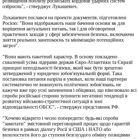
розміщення поблизу російських кордонів ударних систем
озброєнь", - стверджує Лукашевич.
Лукашевич послався на проекти документів, підготовлені
Росією: "Вони відображають наше бачення основи як для
вирішення актуальних питань, так і для обговорення
практичних заходів у сфері забезпечення безпеки, включаючи
зняття реальних занепокоєнь та мінімізацію потенційних
загроз".
"Вони мають пакетний характер. В основу покладено
схвалений усіма лідерами держав Євро-Атлантики та Євразії
принцип неподільності безпеки, який має бути зрештою
затверджений у юридично зобов'язувальній формі. Така
постановка питання назріла в умовах, коли наші партнери
систематично не виконують політичних зобов'язань, не
кажучи вже про усні запевнення і обіцянки, що нівелювало всі
спроби російської сторони зупинити негативні тенденції в
розвитку військово-стратегічної ситуації в зоні
відповідальності ОБСЄ", - стверджує представник РФ.
"Хочемо відкрито і чесно попередити: будь-які спроби
"замотати" змістовний переговорний процес щодо гарантій
безпеки в рамках діалогу Росії зі США і НАТО або
вихолостити його до ступеня безглуздого обміну позиціями