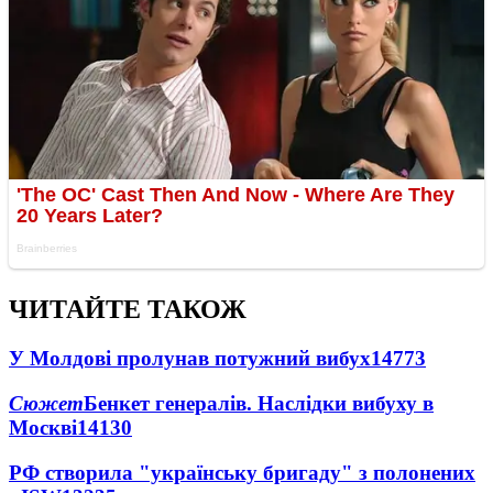
ЧИТАЙТЕ ТАКОЖ
У Молдові пролунав потужний вибух
14773
Сюжет
Бенкет генералів. Наслідки вибуху в
Москві
14130
РФ створила "українську бригаду" з полонених