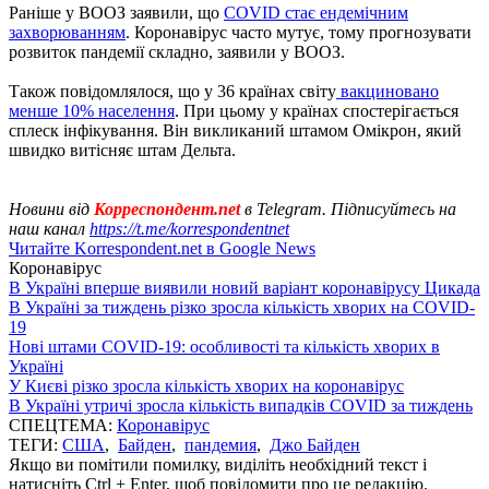
Раніше у ВООЗ заявили, що
COVID стає ендемічним
захворюванням
. Коронавірус часто мутує, тому прогнозувати
розвиток пандемії складно, заявили у ВООЗ.
Також повідомлялося, що у 36 країнах світу
вакциновано
менше 10% населення
. При цьому у країнах спостерігається
сплеск інфікування. Він викликаний штамом Омікрон, який
швидко витісняє штам Дельта.
Новини від
Корреспондент.net
в Telegram. Підписуйтесь на
наш канал
https://t.me/korrespondentnet
Читайте Korrespondent.net в Google News
Коронавірус
В Україні вперше виявили новий варіант коронавірусу Цикада
В Україні за тиждень різко зросла кількість хворих на COVID-
19
Нові штами COVID-19: особливості та кількість хворих в
Україні
У Києві різко зросла кількість хворих на коронавірус
В Україні утричі зросла кількість випадків COVID за тиждень
СПЕЦТЕМА:
Коронавірус
ТЕГИ:
США
,
Байден
,
пандемия
,
Джо Байден
Якщо ви помітили помилку, виділіть необхідний текст і
натисніть Ctrl + Enter, щоб повідомити про це редакцію.