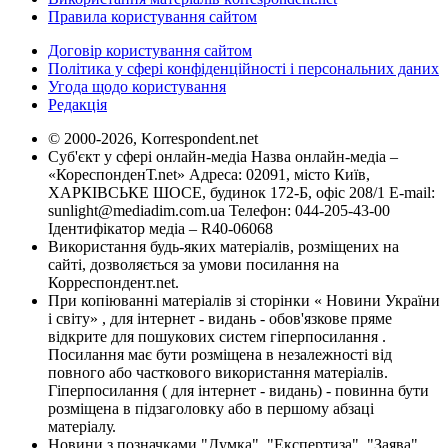
Правила користування сайтом
Договір користування сайтом
Політика у сфері конфіденційності і персональних даних
Угода щодо користування
Редакція
© 2000-2026, Korrespondent.net
Суб'єкт у сфері онлайн-медіа Назва онлайн-медіа –
«КореспонденТ.net» Адреса: 02091, місто Київ,
ХАРКІВСЬКЕ ШОСЕ, будинок 172-Б, офіс 208/1 E-mail:
sunlight@mediadim.com.ua
Телефон: 044-205-43-00
Ідентифікатор медіа – R40-06068
Використання будь-яких матеріалів, розміщених на
сайті, дозволяється за умови посилання на
Корреспондент.net.
При копіюванні матеріалів зі сторінки « Новини України
і світу» , для інтернет - видань - обов'язкове пряме
відкрите для пошукових систем гіперпосилання .
Посилання має бути розміщена в незалежності від
повного або часткового використання матеріалів.
Гіперпосилання ( для інтернет - видань) - повинна бути
розміщена в підзаголовку або в першому абзаці
матеріалу.
Новини з позначками "Думка", "Експертиза", "Заява",