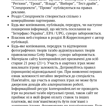
"Регіони", "Гроші", "Влада", "Вибори", "Тест-драйв",
"Спецпроекти", "Промо" публікуються на правах
реклами.
Розділ Спецпроекти створюється спільно з
комерційними партнерами.
Будь яке копіювання, публікація, передрук, чи наступне
поширення інформації, що містить посилання на
"Інтерфакс-Україна", EPA / UPG, суворо забороняється.
Власник веб-сторінки в розділі Я-Корреспондент є автор
публікації.
Будь-яке копіювання, передрук та відтворення
фотографічних творів та/або аудіовізуальних творів
правовласника Getty Images - суворо забороняється.
Матеріали сайту korrespondent.net призначені для осіб
старше 21 року (21+). Участь в азартних іграх може
викликати ігрову залежність. Дотримуйтесь правил
(принципів) відповідальної гри. При виявленні перших
ознак залежності негайно зверніться до спеціаліста.
Пам'ятайте, що участь в азартних іграх не може бути
джерелом доходів або альтернативою роботі.
Інформаційний ресурс korrespondent.net не проводить
ігри на реальні та/або віртуальні гроші, також сайт не
приймає ні в якій формі оплату ставок та інших
платежів, які пов’язані/можуть бути пов’язані з
азартними іграми, букмекерами чи тоталізаторами. Будь-