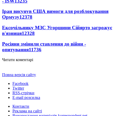
- ISW
13235
Іран висунув США вимоги для розблокування
Ормузу
12378
Ексочільнику МЗС Угорщини Сійярто загрожує
в'язниця
12328
Росіяни змінили ставлення до війни -
опитування
11736
Читати коментарі
Повна версія сайту
Facebook
Twitter
RSS-стрічки
E-mail розсилка
Контакти
Реклама на сайті
Використання матеріалів korrespondent.net