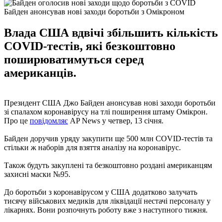
Байден анонсував нові заходи боротьби з Омікроном
Влада США вдвічі збільшить кількість
COVID-тестів, які безкоштовно
поширюватимуться серед
американців.
Президент США Джо Байден анонсував нові заходи боротьби
зі спалахом коронавірусу на тлі поширення штаму Омікрон.
Про це
повідомляє
AP News у четвер, 13 січня.
Байден доручив уряду закупити ще 500 млн COVID-тестів та
стільки ж наборів для взяття аналізу на коронавірус.
Також будуть закуплені та безкоштовно роздані американцям
захисні маски №95.
До боротьби з коронавірусом у США додатково залучать
тисячу військових медиків для ліквідації нестачі персоналу у
лікарнях. Вони розпочнуть роботу вже з наступного тижня.