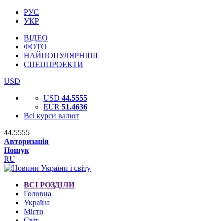
РУС
УКР
ВІДЕО
ФОТО
НАЙПОПУЛЯРНІШІ
СПЕЦПРОЕКТИ
USD
USD
44.5555
EUR
51.4636
Всі курси валют
44.5555
Авторизація
Пошук
RU
ВСІ РОЗДІЛИ
Головна
Україна
Місто
Світ