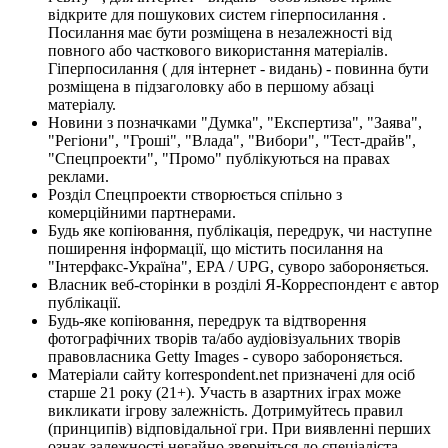
відкрите для пошукових систем гіперпосилання .
Посилання має бути розміщена в незалежності від
повного або часткового використання матеріалів.
Гіперпосилання ( для інтернет - видань) - повинна бути
розміщена в підзаголовку або в першому абзаці
матеріалу.
Новини з позначками "Думка", "Експертиза", "Заява",
"Регіони", "Гроші", "Влада", "Вибори", "Тест-драйв",
"Спецпроекти", "Промо" публікуються на правах
реклами.
Розділ Спецпроекти створюється спільно з
комерційними партнерами.
Будь яке копіювання, публікація, передрук, чи наступне
поширення інформації, що містить посилання на
"Інтерфакс-Україна", EPA / UPG, суворо забороняється.
Власник веб-сторінки в розділі Я-Корреспондент є автор
публікації.
Будь-яке копіювання, передрук та відтворення
фотографічних творів та/або аудіовізуальних творів
правовласника Getty Images - суворо забороняється.
Матеріали сайту korrespondent.net призначені для осіб
старше 21 року (21+). Участь в азартних іграх може
викликати ігрову залежність. Дотримуйтесь правил
(принципів) відповідальної гри. При виявленні перших
ознак залежності негайно зверніться до спеціаліста.