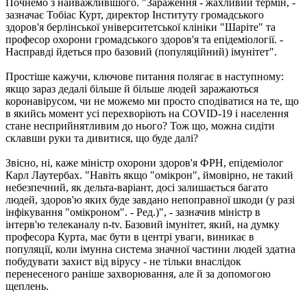
Почнемо з найважливішого. "Зараження - жахливий термін, -
зазначає Тобіас Курт, директор Інституту громадського
здоров'я берлінської університетської клініки "Шаріте" та
професор охорони громадського здоров'я та епідеміології. -
Насправді йдеться про базовий (популяційний) імунітет".
Простіше кажучи, ключове питання полягає в наступному:
якщо зараз дедалі більше й більше людей заражаються
коронавірусом, чи не можемо ми просто сподіватися на те, що
в якийсь момент усі перехворіють на COVID-19 і населення
стане несприйнятливим до нього? Тож що, можна сидіти
склавши руки та дивитися, що буде далі?
Звісно, ​​ні, каже міністр охорони здоров'я ФРН, епідеміолог
Карл Лаутербах. "Навіть якщо "омікрон", ймовірно, не такий
небезпечний, як дельта-варіант, досі залишається багато
людей, здоров'ю яких буде завдано непоправної шкоди (у разі
інфікування "омікроном". - Ред.)", - зазначив міністр в
інтерв'ю телеканалу n-tv. Базовий імунітет, який, на думку
професора Курта, має бути в центрі уваги, виникає в
популяції, коли імунна система значної частини людей здатна
побудувати захист від вірусу - не тільки внаслідок
перенесеного раніше захворювання, але й за допомогою
щеплень.