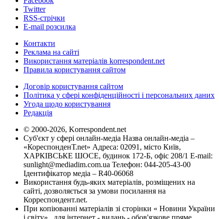
Facebook
Twitter
RSS-стрічки
E-mail розсилка
Контакти
Реклама на сайті
Використання матеріалів korrespondent.net
Правила користування сайтом
Договір користування сайтом
Політика у сфері конфіденційності і персональних даних
Угода щодо користування
Редакція
© 2000-2026, Korrespondent.net
Суб'єкт у сфері онлайн-медіа Назва онлайн-медіа –
«КореспонденТ.net» Адреса: 02091, місто Київ,
ХАРКІВСЬКЕ ШОСЕ, будинок 172-Б, офіс 208/1 E-mail:
sunlight@mediadim.com.ua
Телефон: 044-205-43-00
Ідентифікатор медіа – R40-06068
Використання будь-яких матеріалів, розміщених на
сайті, дозволяється за умови посилання на
Корреспондент.net.
При копіюванні матеріалів зі сторінки « Новини України
і світу» , для інтернет - видань - обов'язкове пряме