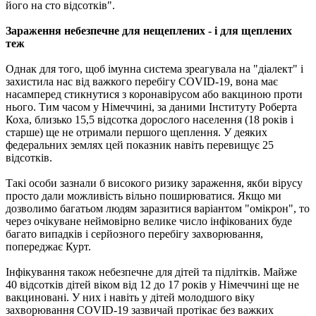
його на сто відсотків".
Зараження небезпечне для нещеплених - і для щеплених
теж
Однак для того, щоб імунна система зреагувала на "діалект" і
захистила нас від важкого перебігу COVID-19, вона має
насамперед стикнутися з коронавірусом або вакциною проти
нього. Тим часом у Німеччині, за даними Інституту Роберта
Коха, близько 15,5 відсотка дорослого населення (18 років і
старше) ще не отримали першого щеплення. У деяких
федеральних землях цей показник навіть перевищує 25
відсотків.
Такі особи зазнали б високого ризику зараження, якби вірусу
просто дали можливість вільно поширюватися. Якщо ми
дозволимо багатьом людям заразитися варіантом "омікрон", то
через очікуване неймовірно велике число інфікованих буде
багато випадків і серйозного перебігу захворювання,
попереджає Курт.
Інфікування також небезпечне для дітей та підлітків. Майже
40 відсотків дітей віком від 12 до 17 років у Німеччині ще не
вакциновані. У них і навіть у дітей молодшого віку
захворювання COVID-19 зазвичай протікає без важких