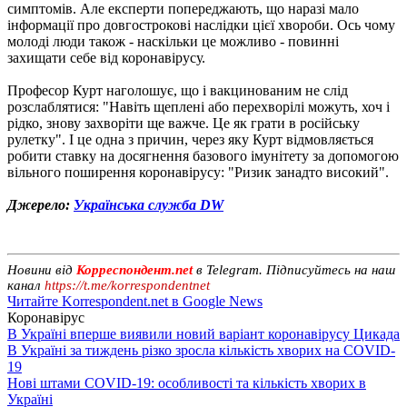
симптомів. Але експерти попереджають, що наразі мало
інформації про довгострокові наслідки цієї хвороби. Ось чому
молоді люди також - наскільки це можливо - повинні
захищати себе від коронавірусу.
Професор Курт наголошує, що і вакцинованим не слід
розслаблятися: "Навіть щеплені або перехворілі можуть, хоч і
рідко, знову захворіти ще важче. Це як грати в російську
рулетку". І це одна з причин, через яку Курт відмовляється
робити ставку на досягнення базового імунітету за допомогою
вільного поширення коронавірусу: "Ризик занадто високий".
Джерело:
Українська служба DW
Новини від
Корреспондент.net
в Telegram. Підписуйтесь на наш
канал
https://t.me/korrespondentnet
Читайте Korrespondent.net в Google News
Коронавірус
В Україні вперше виявили новий варіант коронавірусу Цикада
В Україні за тиждень різко зросла кількість хворих на COVID-
19
Нові штами COVID-19: особливості та кількість хворих в
Україні