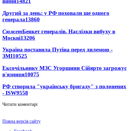
війни
14821
Другий за день: у РФ поховали ще одного
генерала
13860
Сюжет
Бенкет генералів. Наслідки вибуху в
Москві
13206
Україна поставила Путіна перед дилемою -
ЗМІ
10525
Ексочільнику МЗС Угорщини Сійярто загрожує
в'язниця
10075
РФ створила "українську бригаду" з полонених
- ISW
9558
Читати коментарі
Повна версія сайту