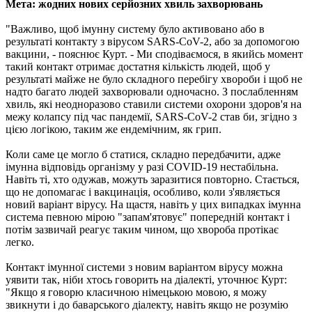
Мета: жодних нових серйозних хвиль захворювань
"Важливо, щоб імунну систему було активовано або в
результаті контакту з вірусом SARS-CoV-2, або за допомогою
вакцини, - пояснює Курт. - Ми сподіваємося, в якийсь момент
такий контакт отримає достатня кількість людей, щоб у
результаті майже не було складного перебігу хвороби і щоб не
надто багато людей захворювали одночасно. З послабленням
хвиль, які неодноразово ставили системи охорони здоров'я на
межу колапсу під час пандемії, SARS-CoV-2 став би, згідно з
цією логікою, таким же ендемічним, як грип.
Коли саме це могло б статися, складно передбачити, адже
імунна відповідь організму у разі COVID-19 нестабільна.
Навіть ті, хто одужав, можуть заразитися повторно. Cтається,
що не допомагає і вакцинація, особливо, коли з'являється
новий варіант вірусу. На щастя, навіть у цих випадках імунна
система певною мірою "запам'ятовує" попередній контакт і
потім зазвичай реагує таким чином, що хвороба протікає
легко.
Контакт імунної системи з новим варіантом вірусу можна
уявити так, ніби хтось говорить на діалекті, уточнює Курт:
"Якщо я говорю класичною німецькою мовою, я можу
звикнути і до баварського діалекту, навіть якщо не розумію