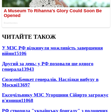
ЧИТАЙТЕ ТАКОЖ
У МЗС РФ відкинули можливість завершення
війни
15106
Другий за день: у РФ поховали ще одного
генерала
13943
Сюжет
Бенкет генералів. Наслідки вибуху в
Москві
13697
Ексочільнику МЗС Угорщини Сійярто загрожує
в'язниця
11068
РФ створила "українську бригаду" з полонених