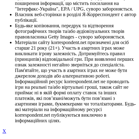
поширення інформації, що містить посилання на
"Інтерфакс-Україна", EPA / UPG, суворо забороняється.
Власник веб-сторінки в розділі Я-Корреспондент є автор
публікації.
Будь-яке копіювання, передрук та відтворення
фотографічних творів та/або аудіовізуальних творів
правовласника Getty Images - суворо забороняється.
Матеріали сайту korrespondent.net призначені для осіб
старше 21 року (21+). Участь в азартних іграх може
викликати ігрову залежність. Дотримуйтесь правил
(принципів) відповідальної гри. При виявленні перших
ознак залежності негайно зверніться до спеціаліста.
Пам'ятайте, що участь в азартних іграх не може бути
джерелом доходів або альтернативою роботі.
Інформаційний ресурс korrespondent.net не проводить
ігри на реальні та/або віртуальні гроші, також сайт не
приймає ні в якій формі оплату ставок та інших
платежів, які пов’язані/можуть бути пов’язані з
азартними іграми, букмекерами чи тоталізаторами. Будь-
які матеріали на інформаційному ресурсі
korrespondent.net публікуються виключно в
інформаційних цілях.
X