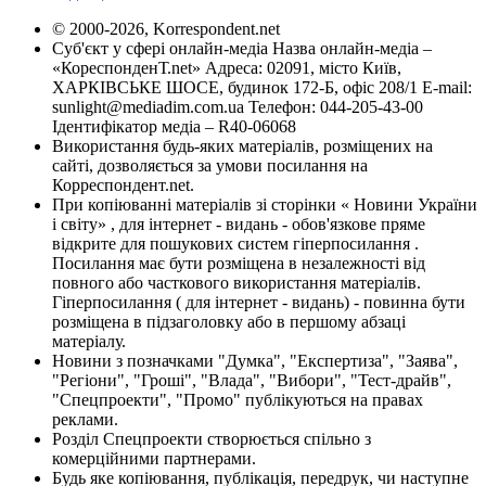
© 2000-2026, Korrespondent.net
Суб'єкт у сфері онлайн-медіа Назва онлайн-медіа –
«КореспонденТ.net» Адреса: 02091, місто Київ,
ХАРКІВСЬКЕ ШОСЕ, будинок 172-Б, офіс 208/1 E-mail:
sunlight@mediadim.com.ua
Телефон: 044-205-43-00
Ідентифікатор медіа – R40-06068
Використання будь-яких матеріалів, розміщених на
сайті, дозволяється за умови посилання на
Корреспондент.net.
При копіюванні матеріалів зі сторінки « Новини України
і світу» , для інтернет - видань - обов'язкове пряме
відкрите для пошукових систем гіперпосилання .
Посилання має бути розміщена в незалежності від
повного або часткового використання матеріалів.
Гіперпосилання ( для інтернет - видань) - повинна бути
розміщена в підзаголовку або в першому абзаці
матеріалу.
Новини з позначками "Думка", "Експертиза", "Заява",
"Регіони", "Гроші", "Влада", "Вибори", "Тест-драйв",
"Спецпроекти", "Промо" публікуються на правах
реклами.
Розділ Спецпроекти створюється спільно з
комерційними партнерами.
Будь яке копіювання, публікація, передрук, чи наступне