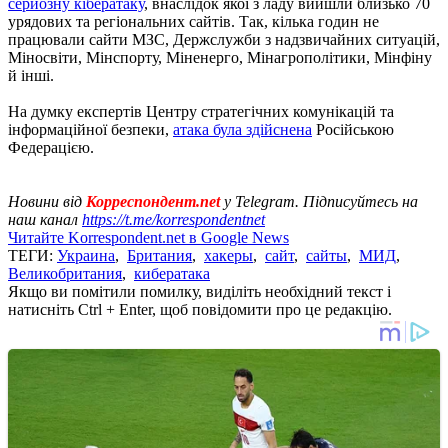
серйозну кібератаку
, внаслідок якої з ладу вийшли близько 70
урядових та регіональних сайтів. Так, кілька годин не
працювали сайти МЗС, Держслужби з надзвичайних ситуацій,
Міносвіти, Мінспорту, Міненерго, Мінагрополітики, Мінфіну
й інші.
На думку експертів Центру стратегічних комунікацій та
інформаційної безпеки,
атака була здійснена
Російською
Федерацією.
Новини від
Корреспондент.net
у Telegram. Підписуйтесь на
наш канал
https://t.me/korrespondentnet
Читайте Korrespondent.net в Google News
ТЕГИ:
Украина
,
Британия
,
хакеры
,
сайт
,
сайты
,
МИД
,
Великобритания
,
кибератака
Якщо ви помітили помилку, виділіть необхідний текст і
натисніть Ctrl + Enter, щоб повідомити про це редакцію.