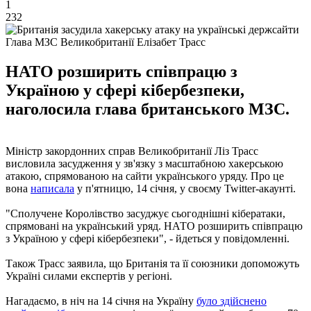
1
232
Глава МЗС Великобританії Елізабет Трасс
НАТО розширить співпрацю з
Україною у сфері кібербезпеки,
наголосила глава британського МЗС.
Міністр закордонних справ Великобританії Ліз Трасс
висловила засудження у зв'язку з масштабною хакерською
атакою, спрямованою на сайти українського уряду. Про це
вона
написала
у п'ятницю, 14 січня, у своєму Twitter-акаунті.
"Сполучене Королівство засуджує сьогоднішні кібератаки,
спрямовані на український уряд. НАТО розширить співпрацю
з Україною у сфері кібербезпеки", - йдеться у повідомленні.
Також Трасс заявила, що Британія та її союзники допоможуть
Україні силами експертів у регіоні.
Нагадаємо, в ніч на 14 січня на Україну
було здійснено