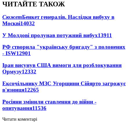
ЧИТАЙТЕ ТАКОЖ
Сюжет
Бенкет генералів. Наслідки вибуху в
Москві
14032
У Молдові пролунав потужний вибух
13911
РФ створила "українську бригаду" з полонених
- ISW
12901
Іран висунув США вимоги для розблокування
Ормузу
12332
Ексочільнику МЗС Угорщини Сійярто загрожує
в'язниця
12265
Росіяни змінили ставлення до війни -
опитування
11536
Читати коментарі