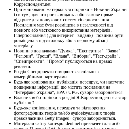
Корреспондент.net.
При копіюванні матеріалів зі сторінки « Новини України
і світу» , для інтернет - видань - обов'язкове пряме
відкрите для пошукових систем гіперпосилання .
Посилання має бути розміщена в незалежності від
повного або часткового використання матеріалів.
Гіперпосилання ( для інтернет - видань) - повинна бути
розміщена в підзаголовку або в першому абзаці
матеріалу.
Новини з позначками "Думка", "Експертиза", "Заява",
"Регіони", "Гроші", "Влада", "Вибори", "Тест-драйв",
"Спецпроекти", "Промо" публікуються на правах
реклами.
Розділ Спецпроекти створюється спільно з
комерційними партнерами.
Будь яке копіювання, публікація, передрук, чи наступне
поширення інформації, що містить посилання на
"Інтерфакс-Україна", EPA / UPG, суворо забороняється.
Власник веб-сторінки в розділі Я-Корреспондент є автор
публікації.
Будь-яке копіювання, передрук та відтворення
фотографічних творів та/або аудіовізуальних творів
правовласника Getty Images - суворо забороняється.
Матеріали сайту korrespondent.net призначені для осіб
старше 21 року (21+). Участь в азартних іграх може