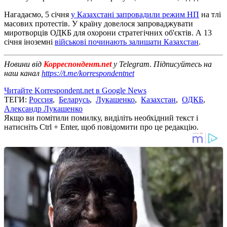
Нагадаємо, 5 січня
у Казахстані запровадили режим НП
на тлі
масових протестів. У країну довелося запроваджувати
миротворців ОДКБ для охорони стратегічних об'єктів. А 13
січня іноземні
військові починають залишати Казахстан
.
Новини від
Корреспондент.net
у Telegram. Підписуйтесь на
наш канал
https://t.me/korrespondentnet
Читайте Korrespondent.net в Google News
ТЕГИ:
Россия
,
Беларусь
,
Лукашенко
,
Казахстан
,
ОДКБ
,
Александр Лукашенко
Якщо ви помітили помилку, виділіть необхідний текст і
натисніть Ctrl + Enter, щоб повідомити про це редакцію.