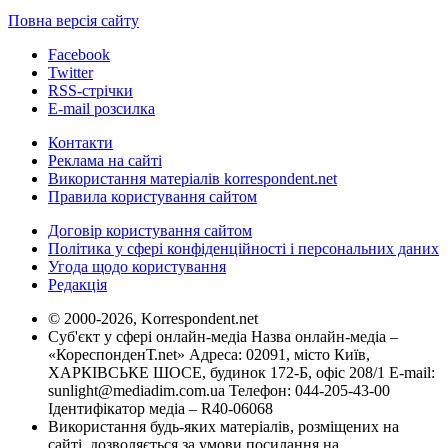
Повна версія сайту
Facebook
Twitter
RSS-стрічки
E-mail розсилка
Контакти
Реклама на сайті
Використання матеріалів korrespondent.net
Правила користування сайтом
Договір користування сайтом
Політика у сфері конфіденційності і персональних даних
Угода щодо користування
Редакція
© 2000-2026, Korrespondent.net
Суб'єкт у сфері онлайн-медіа Назва онлайн-медіа –
«КореспонденТ.net» Адреса: 02091, місто Київ,
ХАРКІВСЬКЕ ШОСЕ, будинок 172-Б, офіс 208/1 E-mail:
sunlight@mediadim.com.ua
Телефон: 044-205-43-00
Ідентифікатор медіа – R40-06068
Використання будь-яких матеріалів, розміщених на
сайті, дозволяється за умови посилання на