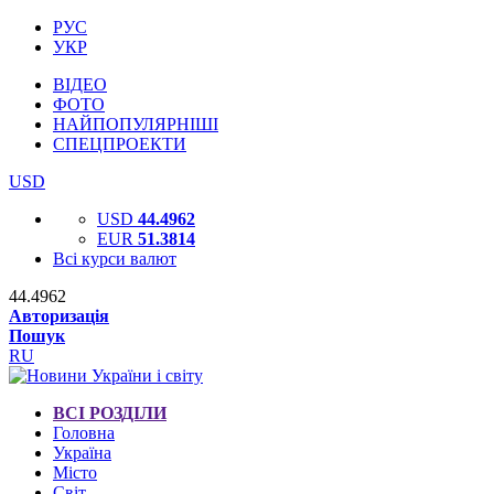
РУС
УКР
ВІДЕО
ФОТО
НАЙПОПУЛЯРНІШІ
СПЕЦПРОЕКТИ
USD
USD
44.4962
EUR
51.3814
Всі курси валют
44.4962
Авторизація
Пошук
RU
ВСІ РОЗДІЛИ
Головна
Україна
Місто
Світ