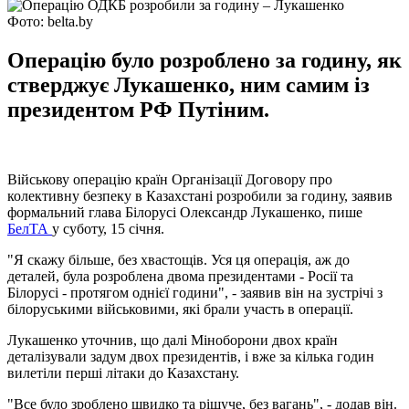
Фото: belta.by
Операцію було розроблено за годину, як
стверджує Лукашенко, ним самим із
президентом РФ Путіним.
Військову операцію країн Організації Договору про
колективну безпеку в Казахстані розробили за годину, заявив
формальний глава Білорусі Олександр Лукашенко, пише
БелТА
у суботу, 15 січня.
"Я скажу більше, без хвастощів. Уся ця операція, аж до
деталей, була розроблена двома президентами - Росії та
Білорусі - протягом однієї години", - заявив він на зустрічі з
білоруськими військовими, які брали участь в операції.
Лукашенко уточнив, що далі Міноборони двох країн
деталізували задум двох президентів, і вже за кілька годин
вилетіли перші літаки до Казахстану.
"Все було зроблено швидко та рішуче, без вагань", - додав він.