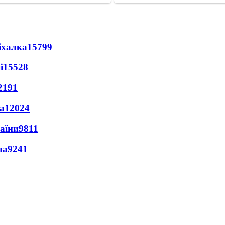
іхалка
15799
ї
15528
2191
а
12024
раїни
9811
ла
9241