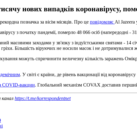
 тисячу нових випадків коронавірусу, пом
рекордна позначка за вісім місяців. Про це
повідомляє
Al Jazeera 
вірусу з початку пандемії, померло 48 066 осіб (напередодні - 31
ий масовими заходами у зв'язку з індуїстськими святами - 14 січ
и гріхи. Більшість віруючих не носили масок і не дотримувалис
яткування можуть спричинити величезну кількість заражень Омікр
ндемічним
. У світі є країни, де рівень вакцинації від коронавіру
оз COVID-вакцин
. Глобальний механізм COVAX доставив перший 
ш канал
https://t.me/korrespondentnet
9
ні