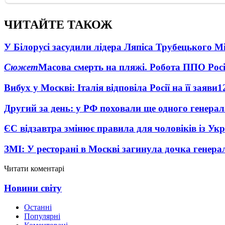
ЧИТАЙТЕ ТАКОЖ
У Білорусі засудили лідера Ляпіса Трубецького М
Сюжет
Масова смерть на пляжі. Робота ППО Росі
Вибух у Москві: Італія відповіла Росії на її заяви
1
Другий за день: у РФ поховали ще одного генерал
ЄС відзавтра змінює правила для чоловіків із Ук
ЗМІ: У ресторані в Москві загинула дочка генера
Читати коментарі
Новини світу
Останні
Популярні