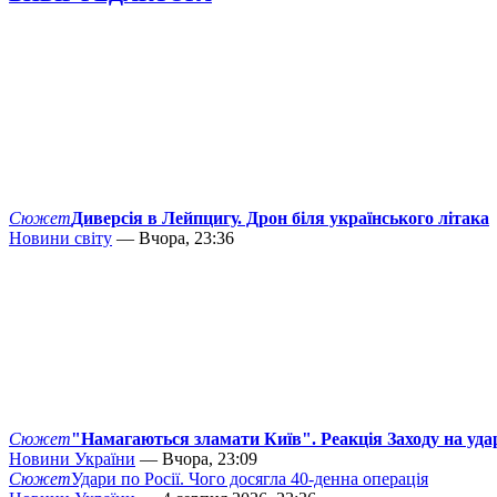
Сюжет
Диверсія в Лейпцигу. Дрон біля українського літака
Новини світу
— Вчора, 23:36
Сюжет
"Намагаються зламати Київ". Реакція Заходу на уда
Новини України
— Вчора, 23:09
Сюжет
Удари по Росії. Чого досягла 40-денна операція