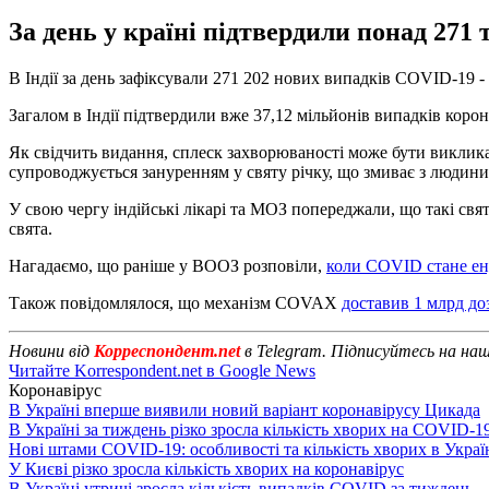
За день у країні підтвердили понад 271
В Індії за день зафіксували 271 202 нових випадків COVID-19 - 
Загалом в Індії підтвердили вже 37,12 мільйонів випадків корона
Як свідчить видання, сплеск захворюваності може бути викликан
супроводжується зануренням у святу річку, що змиває з людин
У свою чергу індійські лікарі та МОЗ попереджали, що такі св
свята.
Нагадаємо, що раніше у ВООЗ розповіли,
коли COVID стане е
Також повідомлялося, що механізм COVAX
доставив 1 млрд д
Новини від
Корреспондент.net
в Telegram. Підписуйтесь на на
Читайте Korrespondent.net в Google News
Коронавірус
В Україні вперше виявили новий варіант коронавірусу Цикада
В Україні за тиждень різко зросла кількість хворих на COVID-1
Нові штами COVID-19: особливості та кількість хворих в Украї
У Києві різко зросла кількість хворих на коронавірус
В Україні утричі зросла кількість випадків COVID за тиждень