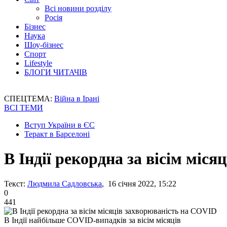
Всі новини розділу
Росія
Бізнес
Наука
Шоу-бізнес
Спорт
Lifestyle
БЛОГИ ЧИТАЧІВ
СПЕЦТЕМА:
Війна в Ірані
ВСІ ТЕМИ
Вступ України в ЄС
Теракт в Барселоні
В Індії рекордна за вісім міс
Текст:
Людмила Садловська
, 16 січня 2022, 15:22
0
441
В Індії найбільше COVID-випадків за вісім місяців