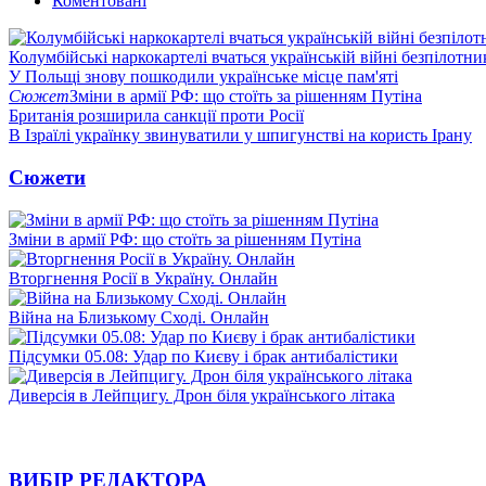
Коментовані
Колумбійські наркокартелі вчаться українській війні безпілотни
У Польщі знову пошкодили українське місце пам'яті
Сюжет
Зміни в армії РФ: що стоїть за рішенням Путіна
Британія розширила санкції проти Росії
В Ізраїлі українку звинуватили у шпигунстві на користь Ірану
Сюжети
Зміни в армії РФ: що стоїть за рішенням Путіна
Вторгнення Росії в Україну. Онлайн
Війна на Близькому Сході. Онлайн
Підсумки 05.08: Удар по Києву і брак антибалістики
Диверсія в Лейпцигу. Дрон біля українського літака
ВИБІР РЕДАКТОРА