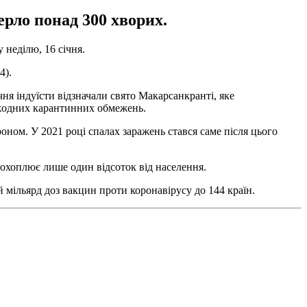
ерло понад 300 хворих.
у неділю, 16 січня.
4).
ня індуїсти відзначали свято Макарсанкранті, яке
я жодних карантинних обмежень.
оном. У 2021 році спалах заражень стався саме після цього
су охоплює лише один відсоток від населення.
мільярд доз вакцин проти коронавірусу до 144 країн.