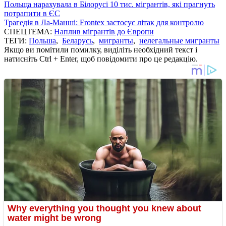
Польща нарахувала в Білорусі 10 тис. мігрантів, які прагнуть
потрапити в ЄС
Трагедія в Ла-Манші: Frontex застосує літак для контролю
СПЕЦТЕМА:
Наплив мігрантів до Європи
ТЕГИ:
Польша
,
Беларусь
,
мигранты
,
нелегальные мигранты
Якщо ви помітили помилку, виділіть необхідний текст і
натисніть Ctrl + Enter, щоб повідомити про це редакцію.