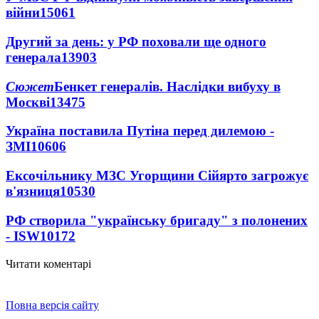
війни
15061
Другий за день: у РФ поховали ще одного
генерала
13903
Сюжет
Бенкет генералів. Наслідки вибуху в
Москві
13475
Україна поставила Путіна перед дилемою -
ЗМІ
10606
Ексочільнику МЗС Угорщини Сійярто загрожує
в'язниця
10530
РФ створила "українську бригаду" з полонених
- ISW
10172
Читати коментарі
Повна версія сайту