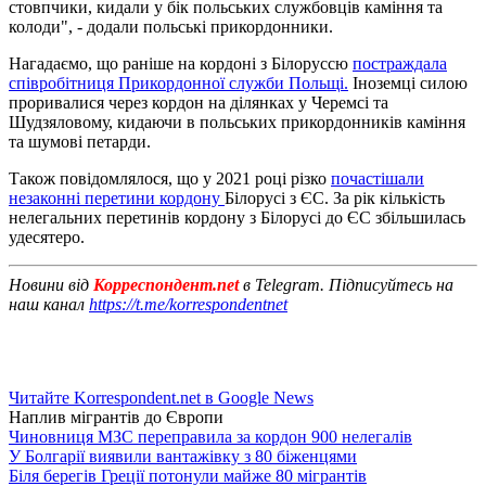
стовпчики, кидали у бік польських службовців каміння та
колоди", - додали польські прикордонники.
Нагадаємо, що раніше на кордоні з Білоруссю
постраждала
співробітниця Прикордонної служби Польщі.
Іноземці силою
проривалися через кордон на ділянках у Черемсі та
Шудзяловому, кидаючи в польських прикордонників каміння
та шумові петарди.
Також повідомлялося, що у 2021 році різко
почастішали
незаконні перетини кордону
Білорусі з ЄС. За рік кількість
нелегальних перетинів кордону з Білорусі до ЄС збільшилась
удесятеро.
Новини від
Корреспондент.net
в Telegram. Підписуйтесь на
наш канал
https://t.me/korrespondentnet
Читайте Korrespondent.net в Google News
Наплив мігрантів до Європи
Чиновниця МЗС переправила за кордон 900 нелегалів
У Болгарії виявили вантажівку з 80 біженцями
Біля берегів Греції потонули майже 80 мігрантів