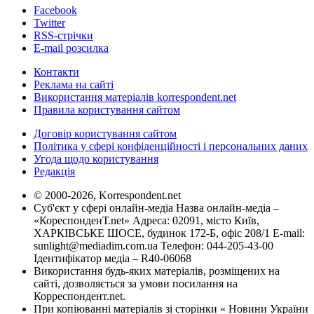
Facebook
Twitter
RSS-стрічки
E-mail розсилка
Контакти
Реклама на сайті
Використання матеріалів korrespondent.net
Правила користування сайтом
Договір користування сайтом
Політика у сфері конфіденційності і персональних даних
Угода щодо користування
Редакція
© 2000-2026, Korrespondent.net
Суб'єкт у сфері онлайн-медіа Назва онлайн-медіа –
«КореспонденТ.net» Адреса: 02091, місто Київ,
ХАРКІВСЬКЕ ШОСЕ, будинок 172-Б, офіс 208/1 E-mail:
sunlight@mediadim.com.ua
Телефон: 044-205-43-00
Ідентифікатор медіа – R40-06068
Використання будь-яких матеріалів, розміщених на
сайті, дозволяється за умови посилання на
Корреспондент.net.
При копіюванні матеріалів зі сторінки « Новини України