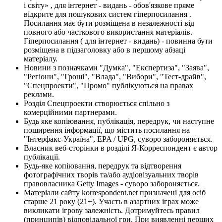
і світу» , для інтернет - видань - обов'язкове пряме
відкрите для пошукових систем гіперпосилання .
Посилання має бути розміщена в незалежності від
повного або часткового використання матеріалів.
Гіперпосилання ( для інтернет - видань) - повинна бути
розміщена в підзаголовку або в першому абзаці
матеріалу.
Новини з позначками "Думка", "Експертиза", "Заява",
"Регіони", "Гроші", "Влада", "Вибори", "Тест-драйв",
"Спецпроекти", "Промо" публікуються на правах
реклами.
Розділ Спецпроекти створюється спільно з
комерційними партнерами.
Будь яке копіювання, публікація, передрук, чи наступне
поширення інформації, що містить посилання на
"Інтерфакс-Україна", EPA / UPG, суворо забороняється.
Власник веб-сторінки в розділі Я-Корреспондент є автор
публікації.
Будь-яке копіювання, передрук та відтворення
фотографічних творів та/або аудіовізуальних творів
правовласника Getty Images - суворо забороняється.
Матеріали сайту korrespondent.net призначені для осіб
старше 21 року (21+). Участь в азартних іграх може
викликати ігрову залежність. Дотримуйтесь правил
(принципів) відповідальної гри. При виявленні перших