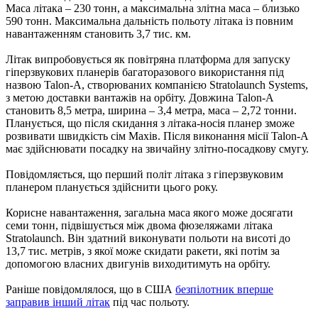
Маса літака – 230 тонн, а максимальна злітна маса – близько
590 тонн. Максимальна дальність польоту літака із повним
навантаженням становить 3,7 тис. км.
Літак випробовується як повітряна платформа для запуску
гіперзвукових планерів багаторазового використання під
назвою Talon-A, створюваних компанією Stratolaunch Systems,
з метою доставки вантажів на орбіту. Довжина Talon-A
становить 8,5 метра, ширина – 3,4 метра, маса – 2,72 тонни.
Планується, що після скидання з літака-носія планер зможе
розвивати швидкість сім Махів. Після виконання місії Talon-A
має здійснювати посадку на звичайну злітно-посадкову смугу.
Повідомляється, що перший політ літака з гіперзвуковим
планером планується здійснити цього року.
Корисне навантаження, загальна маса якого може досягати
семи тонн, підвішується між двома фюзеляжами літака
Stratolaunch. Він здатний виконувати польоти на висоті до
13,7 тис. метрів, з якої може скидати ракети, які потім за
допомогою власних двигунів виходитимуть на орбіту.
Раніше повідомлялося, що в США
безпілотник вперше
заправив інший літак
під час польоту.