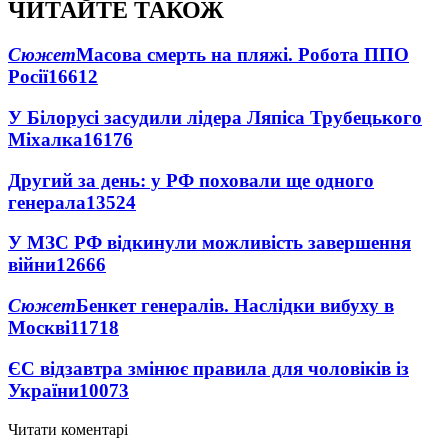
ЧИТАЙТЕ ТАКОЖ
Сюжет
Масова смерть на пляжі. Робота ППО
Росії
16612
У Білорусі засудили лідера Ляпіса Трубецького
Міхалка
16176
Другий за день: у РФ поховали ще одного
генерала
13524
У МЗС РФ відкинули можливість завершення
війни
12666
Сюжет
Бенкет генералів. Наслідки вибуху в
Москві
11718
ЄС відзавтра змінює правила для чоловіків із
України
10073
Читати коментарі