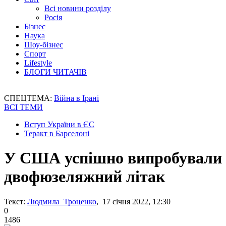
Всі новини розділу
Росія
Бізнес
Наука
Шоу-бізнес
Спорт
Lifestyle
БЛОГИ ЧИТАЧІВ
СПЕЦТЕМА:
Війна в Ірані
ВСІ ТЕМИ
Вступ України в ЄС
Теракт в Барселоні
У США успішно випробували
двофюзеляжний літак
Текст:
Людмила Троценко
, 17 січня 2022, 12:30
0
1486