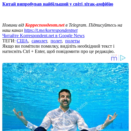
Китай випробував найбільший у світі літак-амфібію
Новини від
Корреспондент.net
в Telegram. Підписуйтесь на
наш канал
https://t.me/korrespondentnet
Читайте Korrespondent.net в Google News
ТЕГИ:
США
,
самолет
,
полет
,
полеты
Якщо ви помітили помилку, виділіть необхідний текст і
натисніть Ctrl + Enter, щоб повідомити про це редакцію.