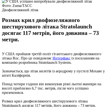
Фото: Zuma/ТАСС
Двофюзеляжний літак
Розмах крил двофюзеляжного
шестирухового літака Stratolaunch
досягає 117 метрів, його довжина – 73
метри.
У США пройшов третій політ гігантського двофюзеляжного
літака Roc. Про це повідомляє
Интерфакс
із посиланням на
компанію розробника Stratolaunch Systems.
Зазначається, що літак вилетів із аеродрому у пустелі Мохаве у
штаті Каліфорнія.
Понад чотири години він виконував різні льотні маневри на
висоті приблизно 6,7 тис. метрів, після чого успішно
приземлився.
Розмах крил двофюзеляжного шестирухового літака
Stratolaunch досягає 117 метрів, його довжина – 73 метри.