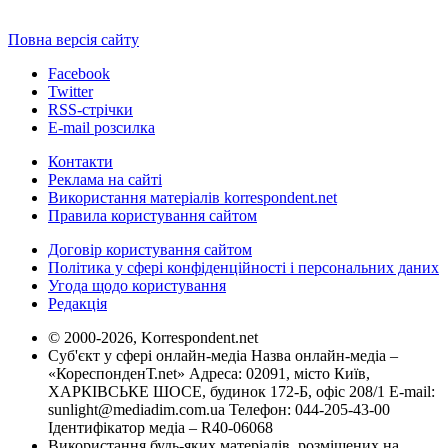
Повна версія сайту
Facebook
Twitter
RSS-стрічки
E-mail розсилка
Контакти
Реклама на сайті
Використання матеріалів korrespondent.net
Правила користування сайтом
Договір користування сайтом
Політика у сфері конфіденційності і персональних даних
Угода щодо користування
Редакція
© 2000-2026, Korrespondent.net
Суб'єкт у сфері онлайн-медіа Назва онлайн-медіа –
«КореспонденТ.net» Адреса: 02091, місто Київ,
ХАРКІВСЬКЕ ШОСЕ, будинок 172-Б, офіс 208/1 E-mail:
sunlight@mediadim.com.ua
Телефон: 044-205-43-00
Ідентифікатор медіа – R40-06068
Використання будь-яких матеріалів, розміщених на