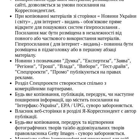
сайті, дозволяється за умови посилання на
Корреспондент.net.
При копіюванні матеріалів зі сторінки « Новини України
і світу» , для інтернет - видань - обов'язкове пряме
відкрите для пошукових систем гіперпосилання .
Посилання має бути розміщена в незалежності від
повного або часткового використання матеріалів.
Гіперпосилання ( для інтернет - видань) - повинна бути
розміщена в підзаголовку або в першому абзаці
матеріалу.
Новини з позначками "Думка", "Експертиза", "Заява",
"Регіони", "Гроші", "Влада", "Вибори", "Тест-драйв",
"Спецпроекти", "Промо" публікуються на правах
реклами.
Розділ Спецпроекти створюється спільно з
комерційними партнерами.
Будь яке копіювання, публікація, передрук, чи наступне
поширення інформації, що містить посилання на
"Інтерфакс-Україна", EPA / UPG, суворо забороняється.
Власник веб-сторінки в розділі Я-Корреспондент є автор
публікації.
Будь-яке копіювання, передрук та відтворення
фотографічних творів та/або аудіовізуальних творів
правовласника Getty Images - суворо забороняється.
Матеріали сайту korrespondent.net призначені для осіб