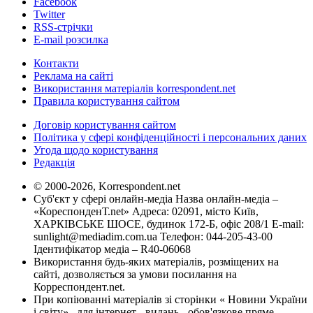
Facebook
Twitter
RSS-стрічки
E-mail розсилка
Контакти
Реклама на сайті
Використання матеріалів korrespondent.net
Правила користування сайтом
Договір користування сайтом
Політика у сфері конфіденційності і персональних даних
Угода щодо користування
Редакція
© 2000-2026, Korrespondent.net
Суб'єкт у сфері онлайн-медіа Назва онлайн-медіа –
«КореспонденТ.net» Адреса: 02091, місто Київ,
ХАРКІВСЬКЕ ШОСЕ, будинок 172-Б, офіс 208/1 E-mail:
sunlight@mediadim.com.ua
Телефон: 044-205-43-00
Ідентифікатор медіа – R40-06068
Використання будь-яких матеріалів, розміщених на
сайті, дозволяється за умови посилання на
Корреспондент.net.
При копіюванні матеріалів зі сторінки « Новини України
і світу» , для інтернет - видань - обов'язкове пряме