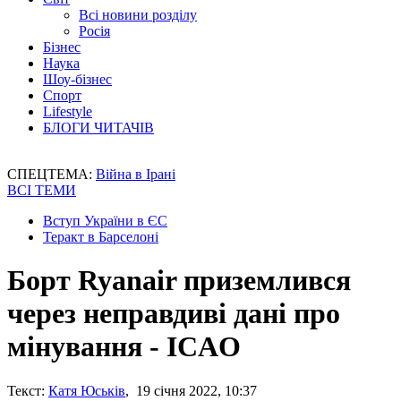
Всі новини розділу
Росія
Бізнес
Наука
Шоу-бізнес
Спорт
Lifestyle
БЛОГИ ЧИТАЧІВ
СПЕЦТЕМА:
Війна в Ірані
ВСІ ТЕМИ
Вступ України в ЄС
Теракт в Барселоні
Борт Ryanair приземлився
через неправдиві дані про
мінування - ICAO
Текст:
Катя Юськів
, 19 січня 2022, 10:37