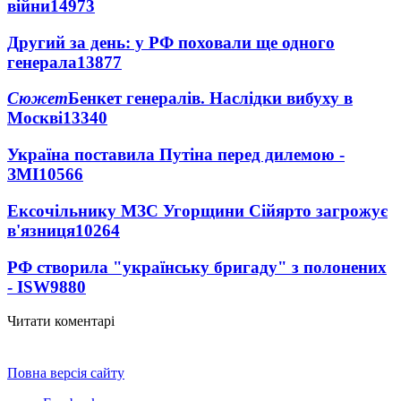
війни
14973
Другий за день: у РФ поховали ще одного
генерала
13877
Сюжет
Бенкет генералів. Наслідки вибуху в
Москві
13340
Україна поставила Путіна перед дилемою -
ЗМІ
10566
Ексочільнику МЗС Угорщини Сійярто загрожує
в'язниця
10264
РФ створила "українську бригаду" з полонених
- ISW
9880
Читати коментарі
Повна версія сайту