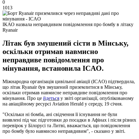
0
1013
ІКАО назвала неправдивим повідомлення про бомбу в літаку
Ryanair
Літак був змушений сісти в Мінську,
оскільки отримав навмисно
неправдиве повідомлення про
мінування, встановила ICAO.
Міжнародна організація цивільної авіації (ICAO) підтвердила,
що літак Ryanair був змушений приземлитися в Мінську,
оскільки отримав навмисне неправдиве повідомлення про
мінування. Про це
йдеться
у звіті організації, опублікованому
на авіаційному ресурсі Aviation Herald у середу, 19 січня.
"Оскільки ні бомба, ані свідчення її існування не були
виявлені під час підготовки до посадки в Афінах і після різних
перевірок у Білорусі та Литві, вважається, що повідомлення
про бомбу було навмисно неправдивим", - сказано у звіті.