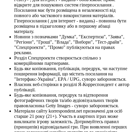
відкрите для пошукових систем гіперпосилання .
Посилання має бути розміщена в незалежності від
повного або часткового використання матеріалів.
Гіперпосилання ( для інтернет - видань) - повинна бути
розміщена в підзаголовку або в першому абзаці
матеріалу.
Новини з позначками "Думка", "Експертиза", "Заява",
"Регіони", "Гроші", "Влада", "Вибори", "Тест-драйв",
"Спецпроекти", "Промо" публікуються на правах
реклами.
Розділ Спецпроекти створюється спільно з
комерційними партнерами.
Будь яке копіювання, публікація, передрук, чи наступне
поширення інформації, що містить посилання на
"Інтерфакс-Україна", EPA / UPG, суворо забороняється.
Власник веб-сторінки в розділі Я-Корреспондент є автор
публікації.
Будь-яке копіювання, передрук та відтворення
фотографічних творів та/або аудіовізуальних творів
правовласника Getty Images - суворо забороняється.
Матеріали сайту korrespondent.net призначені для осіб
старше 21 року (21+). Участь в азартних іграх може
викликати ігрову залежність. Дотримуйтесь правил
(принципів) відповідальної гри. При виявленні перших