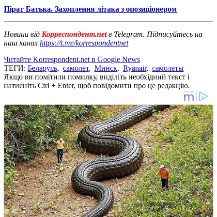
Пірат Батька. Захоплення літака з опозиціонером
Новини від
Корреспондент.net
в Telegram. Підписуйтесь на
наш канал
https://t.me/korrespondentnet
Читайте Korrespondent.net в Google News
ТЕГИ:
Беларусь
,
самолет
,
Минск
,
Ryanair
,
самолеты
Якщо ви помітили помилку, виділіть необхідний текст і
натисніть Ctrl + Enter, щоб повідомити про це редакцію.