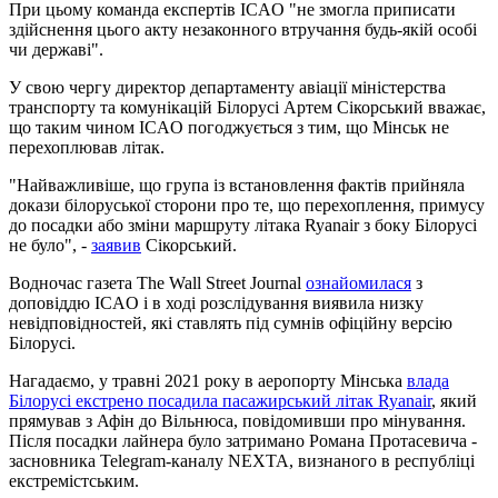
При цьому команда експертів ICAO "не змогла приписати
здійснення цього акту незаконного втручання будь-якій особі
чи державі".
У свою чергу директор департаменту авіації міністерства
транспорту та комунікацій Білорусі Артем Сікорський вважає,
що таким чином ICAO погоджується з тим, що Мінськ не
перехоплював літак.
"Найважливіше, що група із встановлення фактів прийняла
докази білоруської сторони про те, що перехоплення, примусу
до посадки або зміни маршруту літака Ryanair з боку Білорусі
не було", -
заявив
Сікорський.
Водночас газета The Wall Street Journal
ознайомилася
з
доповіддю ICAO і в ході розслідування виявила низку
невідповідностей, які ставлять під сумнів офіційну версію
Білорусі.
Нагадаємо, у травні 2021 року в аеропорту Мінська
влада
Білорусі екстрено посадила пасажирський літак Ryanair
, який
прямував з Афін до Вільнюса, повідомивши про мінування.
Після посадки лайнера було затримано Романа Протасевича -
засновника Telegram-каналу NEXTA, визнаного в республіці
екстремістським.