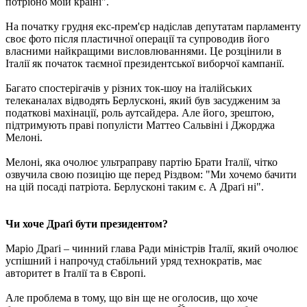
потрібно моїй країні".
На початку грудня екс-прем'єр надіслав депутатам парламенту
своє фото після пластичної операції та супроводив його
власними найкращими висловлюваннями. Це розцінили в
Італії як початок таємної президентської виборчої кампанії.
Багато спостерігачів у різних ток-шоу на італійських
телеканалах відводять Берлусконі, який був засудженим за
податкові махінації, роль аутсайдера. Але його, зрештою,
підтримують праві популісти Маттео Сальвіні і Джорджа
Мелоні.
Мелоні, яка очолює ультраправу партію Брати Італії, чітко
озвучила свою позицію ще перед Різдвом: "Ми хочемо бачити
на цій посаді патріота. Берлусконі таким є. А Драґі ні".
Чи хоче Драґі бути президентом?
Маріо Драґі – чинний глава Ради міністрів Італії, який очолює
успішний і напрочуд стабільний уряд технократів, має
авторитет в Італії та в Європі.
Але проблема в тому, що він ще не оголосив, що хоче