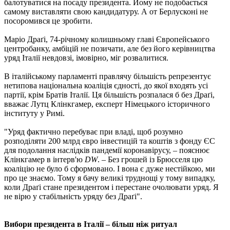
балотуватися на посаду президента. Йому не подобається
самому виставляти свою кандидатуру. А от Берлусконі не
посоромився це зробити.
Маріо Драґі, 74-річному колишньому главі Європейського
центробанку, амбіцій не позичати, але без його керівництва
уряд Італії невдовзі, імовірно, міг розвалитися.
В італійському парламенті правлячу більшість репрезентує
нетипова національна коаліція єдності, до якої входять усі
партії, крім Братів Італії. Ця більшість розпалася б без Драґі,
вважає Лутц Клінкгамер, експерт Німецького історичного
інституту у Римі.
"Уряд фактично перебуває при владі, щоб розумно
розподіляти 200 млрд євро інвестицій та коштів з фонду ЄС
для подолання наслідків пандемії коронавірусу, – пояснює
Клінкгамер в інтерв'ю
DW
. – Без грошей із Брюсселя цю
коаліцію не було б сформовано. І вона є дуже нестійкою, ми
про це знаємо. Тому я бачу великі труднощі у тому випадку,
коли Драґі стане президентом і перестане очолювати уряд. Я
не вірю у стабільність уряду без Драґі".
Вибори президента в Італії – більш ніж ритуал