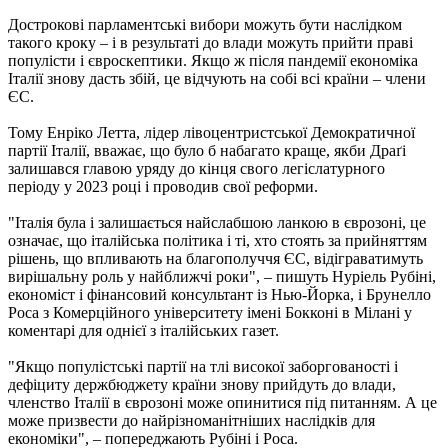
Дострокові парламентські вибори можуть бути наслідком
такого кроку – і в результаті до влади можуть прийти праві
популісти і євроскептики. Якщо ж після пандемії економіка
Італії знову дасть збій, це відчують на собі всі країни – члени
ЄС.
Тому Енріко Летта, лідер лівоцентристської Демократичної
партії Італії, вважає, що було б набагато краще, якби Драґі
залишався главою уряду до кінця свого легіслатурного
періоду у 2023 році і проводив свої реформи.
"Італія була і залишається найслабшою ланкою в єврозоні, це
означає, що італійська політика і ті, хто стоять за прийняттям
рішень, що впливають на благополуччя ЄС, відіграватимуть
вирішальну роль у найближчі роки", – пишуть Нуріель Рубіні,
економіст і фінансовий консультант із Нью-Йорка, і Брунелло
Роса з Комерційного університету імені Бокконі в Мілані у
коментарі для однієї з італійських газет.
"Якщо популістські партії на тлі високої заборгованості і
дефіциту держбюджету країни знову прийдуть до влади,
членство Італії в єврозоні може опинитися під питанням. А це
може призвести до найрізноманітніших наслідків для
економіки", – попереджають Рубіні і Роса.