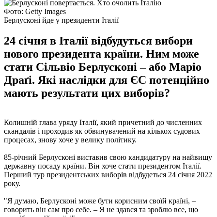
Фото: Getty Images
Берлусконі йде у президенти Італії
24 січня в Італії відбудуться вибори
нового президента країни. Ним може
стати Сільвіо Берлусконі – або Маріо
Драґі. Які наслідки для ЄС потенційно
мають результати цих виборів?
Колишній глава уряду Італії, який причетний до численних
скандалів і проходив як обвинувачений на кількох судових
процесах, знову хоче у велику політику.
85-річний Берлусконі виставив свою кандидатуру на найвищу
державну посаду країни. Він хоче стати президентом Італії.
Перший тур президентських виборів відбудеться 24 січня 2022
року.
"Я думаю, Берлусконі може бути корисним своїй країні, –
говорить він сам про себе. – Я не здався та зроблю все, що