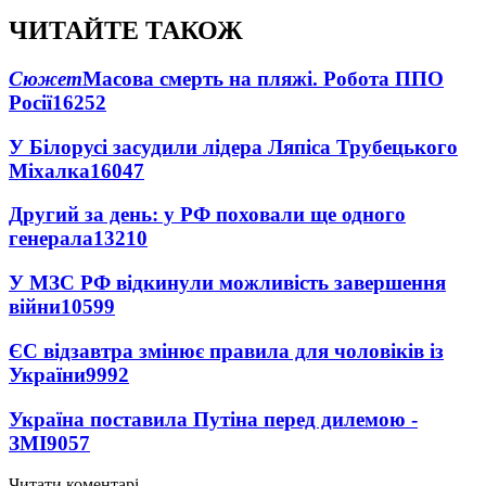
ЧИТАЙТЕ ТАКОЖ
Сюжет
Масова смерть на пляжі. Робота ППО
Росії
16252
У Білорусі засудили лідера Ляпіса Трубецького
Міхалка
16047
Другий за день: у РФ поховали ще одного
генерала
13210
У МЗС РФ відкинули можливість завершення
війни
10599
ЄС відзавтра змінює правила для чоловіків із
України
9992
Україна поставила Путіна перед дилемою -
ЗМІ
9057
Читати коментарі