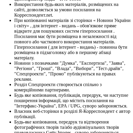
Використання будь-яких матеріалів, розміщених на
сайті, дозволяється за умови посилання на
Корреспондент.net.
При копіюванні матеріалів зі сторінки « Новини України
і світу» , для інтернет - видань - обов'язкове пряме
відкрите для пошукових систем гіперпосилання .
Посилання має бути розміщена в незалежності від
повного або часткового використання матеріалів.
Гіперпосилання ( для інтернет - видань) - повинна бути
розміщена в підзаголовку або в першому абзаці
матеріалу.
Новини з позначками "Думка", "Експертиза", "Заява",
"Регіони", "Гроші", "Влада", "Вибори", "Тест-драйв",
"Спецпроекти", "Промо" публікуються на правах
реклами.
Розділ Спецпроекти створюється спільно з
комерційними партнерами.
Будь яке копіювання, публікація, передрук, чи наступне
поширення інформації, що містить посилання на
"Інтерфакс-Україна", EPA / UPG, суворо забороняється.
Власник веб-сторінки в розділі Я-Корреспондент є автор
публікації.
Будь-яке копіювання, передрук та відтворення
фотографічних творів та/або аудіовізуальних творів
правовласника Getty Images - суворо забороняється.