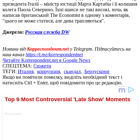
президента Італії – міністр юстиції Марта Картабіа і її колишня
колега Паола Северино. Їхні шанси не такі високі, хоча, як
написав британський The Economist в одному з коментарів,
"цього не може статися, але дива трапляються".
Джерело:
Русская служба DW
Новини від
Корреспондент.net
у Telegram. Підписуйтесь на
наш канал
https://t.me/korrespondentnet
Читайте Korrespondent.net в Google News
СПЕЦТЕМА:
Сюжети
ТЕГИ:
Италия
,
коррупция
,
скандал
,
Берлускони
Якщо ви помітили помилку, виділіть необхідний текст і
натисніть Ctrl + Enter, щоб повідомити про це редакцію.