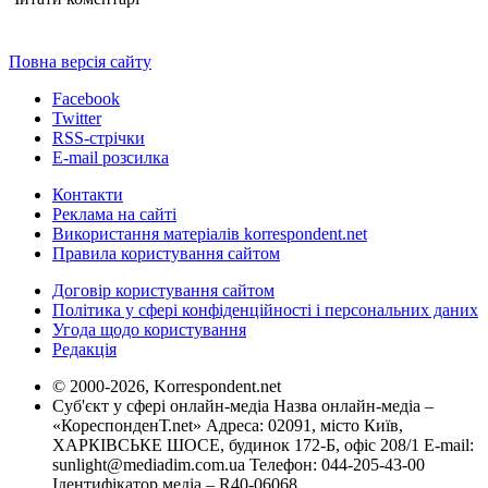
Повна версія сайту
Facebook
Twitter
RSS-стрічки
E-mail розсилка
Контакти
Реклама на сайті
Використання матеріалів korrespondent.net
Правила користування сайтом
Договір користування сайтом
Політика у сфері конфіденційності і персональних даних
Угода щодо користування
Редакція
© 2000-2026, Korrespondent.net
Суб'єкт у сфері онлайн-медіа Назва онлайн-медіа –
«КореспонденТ.net» Адреса: 02091, місто Київ,
ХАРКІВСЬКЕ ШОСЕ, будинок 172-Б, офіс 208/1 E-mail:
sunlight@mediadim.com.ua
Телефон: 044-205-43-00
Ідентифікатор медіа – R40-06068