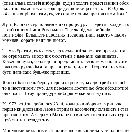
(спеціальна колегія виборців, куди входять представники обох
палат парламенту, а також представники регіонів. –
Ред.
), які
24 січня вирішуватимуть, хто стане новим президентом Італії.
Лутц Клінкгамер порівнює цю процедуру – через її складність
– з обранням Папи Римського: "Це як під час виборів
понтифіка. Більшість народних представників мають у цьому
конклаві обрати найгіднішого".
Ті, хто братимуть участь у голосуванні за нового президента,
не отримають виборчих бюлетенів з іменами кандидатів.
Кожен депутат, сенатор чи представник регіону має написати
власною рукою ім'я та прізвище кандидата. Теоретично може
бути написане будь-яке прізвище.
Якщо ніхто не набере у перших трьох турах дві третіх голосів,
то в наступному турі для перемоги достатньо буде абсолютної
більшості. Тому процедура виборів може затягнутися.
У 1972 році знадобилося 23 підходи до виборчих скриньок,
перш ніж Джованні Леоне отримав абсолютну більшість і став
президентом. А Серджо Маттареллі вистачило чотирьох турів,
щоб стати президентом.
Минулими вихідними з'явилися ще дві кандидатури на посаду