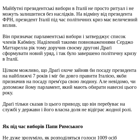
Майбутні президентські вибори в Італії не просто ритуал і не
можуть залишитися без наслідків. На відміну від президента
ФРН, президент Італії під час політичних криз має величезний
вплив.
Він призначає парламентські вибори і затверджує список
членів Кабміну. Наділений такими повноваженнями Серджо
Маттарелла рік тому доручив своєму другові Драґі
сформувати новий уряд, і так було завершено політичну кризу
в Італії.
Цілком можливо, що Драґі охоче зайняв би посаду президента
на найближчі 7 років і міг би довго правити Італією, якби
призначив на посаду прем'єра свою людину. Але невідомо, чи
допоможе йому парламент, який мають обирати навесні цього
року.
Драґі тільки сказав із цього приводу, що він перебуває на
службі у держави і його власна доля не відіграє жодної ролі.
Як під час виборів Папи Римського
Не дуже зрозуміло, як розподіляться голоси 1009 осіб