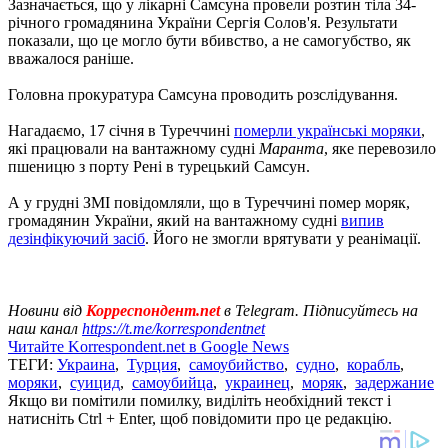
Зазначається, що у лікарні Самсуна провели розтин тіла 34-
річного громадянина України Сергія Солов'я. Результати
показали, що це могло бути вбивство, а не самогубство, як
вважалося раніше.
Головна прокуратура Самсуна проводить розслідування.
Нагадаємо, 17 січня в Туреччині
померли українські моряки
,
які працювали на вантажному судні
Маранта
, яке перевозило
пшеницю з порту Рені в турецький Самсун.
А у грудні ЗМІ повідомляли, що в Туреччині помер моряк,
громадянин України, який на вантажному судні
випив
дезінфікуючий засіб
. Його не змогли врятувати у реанімації.
Новини від
Корреспондент.net
в Telegram. Підписуйтесь на
наш канал
https://t.me/korrespondentnet
Читайте Korrespondent.net в Google News
ТЕГИ:
Украина
,
Турция
,
самоубийство
,
судно
,
корабль
,
моряки
,
суицид
,
самоубийца
,
украинец
,
моряк
,
задержание
Якщо ви помітили помилку, виділіть необхідний текст і
натисніть Ctrl + Enter, щоб повідомити про це редакцію.