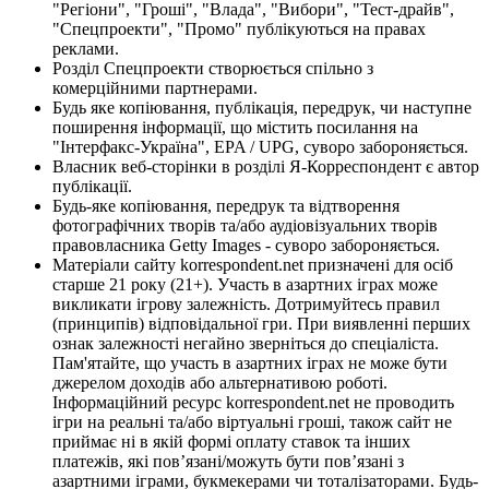
"Регіони", "Гроші", "Влада", "Вибори", "Тест-драйв",
"Спецпроекти", "Промо" публікуються на правах
реклами.
Розділ Спецпроекти створюється спільно з
комерційними партнерами.
Будь яке копіювання, публікація, передрук, чи наступне
поширення інформації, що містить посилання на
"Інтерфакс-Україна", EPA / UPG, суворо забороняється.
Власник веб-сторінки в розділі Я-Корреспондент є автор
публікації.
Будь-яке копіювання, передрук та відтворення
фотографічних творів та/або аудіовізуальних творів
правовласника Getty Images - суворо забороняється.
Матеріали сайту korrespondent.net призначені для осіб
старше 21 року (21+). Участь в азартних іграх може
викликати ігрову залежність. Дотримуйтесь правил
(принципів) відповідальної гри. При виявленні перших
ознак залежності негайно зверніться до спеціаліста.
Пам'ятайте, що участь в азартних іграх не може бути
джерелом доходів або альтернативою роботі.
Інформаційний ресурс korrespondent.net не проводить
ігри на реальні та/або віртуальні гроші, також сайт не
приймає ні в якій формі оплату ставок та інших
платежів, які пов’язані/можуть бути пов’язані з
азартними іграми, букмекерами чи тоталізаторами. Будь-