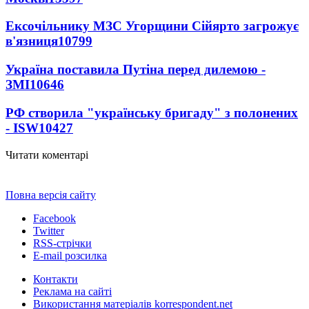
Ексочільнику МЗС Угорщини Сійярто загрожує
в'язниця
10799
Україна поставила Путіна перед дилемою -
ЗМІ
10646
РФ створила "українську бригаду" з полонених
- ISW
10427
Читати коментарі
Повна версія сайту
Facebook
Twitter
RSS-стрічки
E-mail розсилка
Контакти
Реклама на сайті
Використання матеріалів korrespondent.net