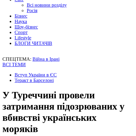
Всі новини розділу
Росія
Бізнес
Наука
Шоу-бізнес
Спорт
Lifestyle
БЛОГИ ЧИТАЧІВ
СПЕЦТЕМА:
Війна в Ірані
ВСІ ТЕМИ
Вступ України в ЄС
Теракт в Барселоні
У Туреччині провели
затримання підозрюваних у
вбивстві українських
моряків