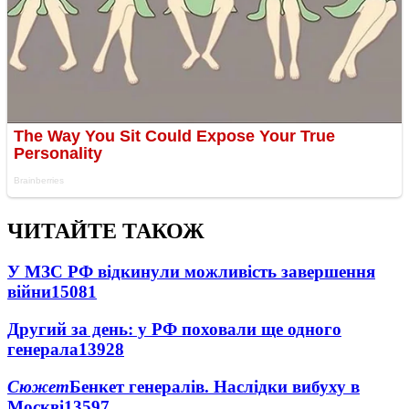
ЧИТАЙТЕ ТАКОЖ
У МЗС РФ відкинули можливість завершення
війни
15081
Другий за день: у РФ поховали ще одного
генерала
13928
Сюжет
Бенкет генералів. Наслідки вибуху в
Москві
13597