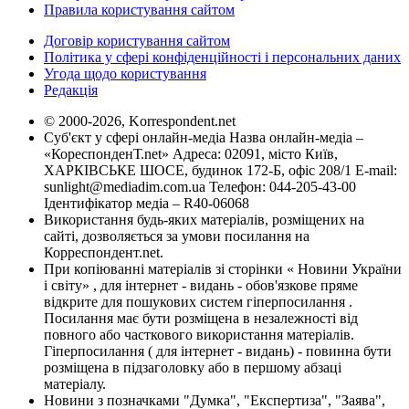
Правила користування сайтом
Договір користування сайтом
Політика у сфері конфіденційності і персональних даних
Угода щодо користування
Редакція
© 2000-2026, Korrespondent.net
Суб'єкт у сфері онлайн-медіа Назва онлайн-медіа –
«КореспонденТ.net» Адреса: 02091, місто Київ,
ХАРКІВСЬКЕ ШОСЕ, будинок 172-Б, офіс 208/1 E-mail:
sunlight@mediadim.com.ua
Телефон: 044-205-43-00
Ідентифікатор медіа – R40-06068
Використання будь-яких матеріалів, розміщених на
сайті, дозволяється за умови посилання на
Корреспондент.net.
При копіюванні матеріалів зі сторінки « Новини України
і світу» , для інтернет - видань - обов'язкове пряме
відкрите для пошукових систем гіперпосилання .
Посилання має бути розміщена в незалежності від
повного або часткового використання матеріалів.
Гіперпосилання ( для інтернет - видань) - повинна бути
розміщена в підзаголовку або в першому абзаці
матеріалу.
Новини з позначками "Думка", "Експертиза", "Заява",