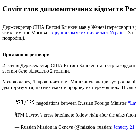
Саміт глав дипломатичних відомств Росі
Держсекретар США Ентоні Блінкен мав у Женеві переговори з р
яких вимагає Москва і
заручником яких виявилася Україна
. З 
подробиці.
Проміжні переговори
21 січня Держсекретар США Ентоні Блінкен і міністр закордонн
зустріч було відведено 2 години.
У свою чергу, Лавров пояснив: "Ми планували цю зустріч на п
дали зрозуміти, що не чекають прориву на перемовинах. Після 
🇷🇺/🇺🇸 negotiations between Russian Foreign Minister
#La
🎙FM Lavrov’s press briefing to follow right after the talks (ar
— Russian Mission in Geneva (@mission_russian)
January 21