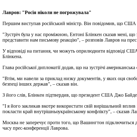
Лавров: "Росія ніколи не погрожувала"
Першим виступав російський міністр. Він повідомив, що США по
"Зустріч була у нас проміжною, Ентоні Блінкен сказав мені, що
представити нам письмову реакцію", – розповів Лавров на прес
У відповіді на питання, чи можуть оприлюднити відповіді США 
Блінкена.
Глава російської дипломатії додав, що на зустрічі американсь
"Втім, ми навели за приклад низку документів, у яких оця своб
безпеці інших держав", – сказав він.
З його слів, Блінкен підтвердив, що президент США Джо Байден
"І я його закликав вкотре використати свій вирішальний впли
покласти край внутрішньоукраїнському конфлікту", – сказав Ла
Москва не заперечує проти того, що Вашингтон підключиться до
часу прес-конференції Лаврова.