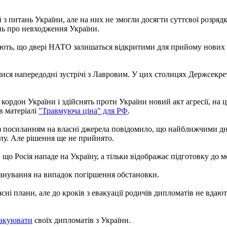
й з питань України, але на них не змогли досягти суттєвої розряд
нь про невходження України.
ють, що двері НАТО залишаться відкритими для прийому нових ч
дбулися напередодні зустрічі з Лавровим. У цих столицях Держсекр
ь кордон України і здійснять проти України новий акт агресії, на
 в матеріалі
"Травмуюча ціна" для РФ
.
 із посиланням на власні джерела повідомило, що найближчими 
алу. Але рішення ще не прийнято.
о Росія нападе на Україну, а тільки відображає підготовку до м
ланування на випадок погіршення обстановки.
сні плани, але до кроків з евакуації родичів дипломатів не вда
вакуювати
своїх дипломатів з України.