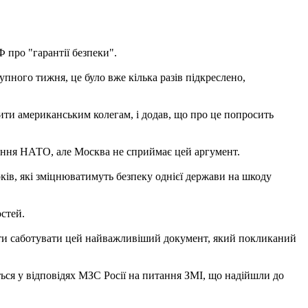
 про "гарантії безпеки".
пного тижня, це було вже кілька разів підкреслено,
вити американським колегам, і додав, що про це попросить
ирення НАТО, але Москва не сприймає цей аргумент.
оків, які зміцнюватимуть безпеку однієї держави на шкоду
стей.
ити саботувати цей найважливіший документ, який покликаний
ься у відповідях МЗС Росії на питання ЗМІ, що надійшли до