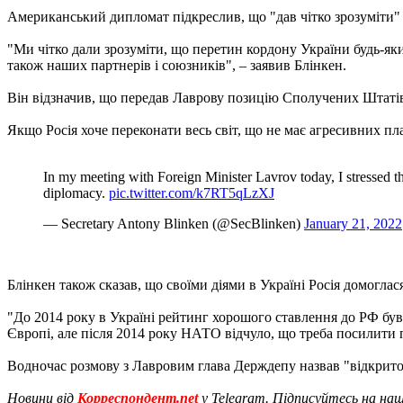
Американський дипломат підкреслив, що "дав чітко зрозуміти"
"Ми чітко дали зрозуміти, що перетин кордону України будь-як
також наших партнерів і союзників", – заявив Блінкен.
Він відзначив, що передав Лаврову позицію Сполучених Штатів і 
Якщо Росія хоче переконати весь світ, що не має агресивних план
In my meeting with Foreign Minister Lavrov today, I stressed th
diplomacy.
pic.twitter.com/k7RT5qLzXJ
— Secretary Antony Blinken (@SecBlinken)
January 21, 2022
Блінкен також сказав, що своїми діями в Україні Росія домоглас
"До 2014 року в Україні рейтинг хорошого ставлення до РФ був
Європі, але після 2014 року НАТО відчуло, що треба посилити пр
Водночас розмову з Лавровим глава Держдепу назвав "відкрит
Новини від
Корреспондент.net
у Telegram. Підписуйтесь на на