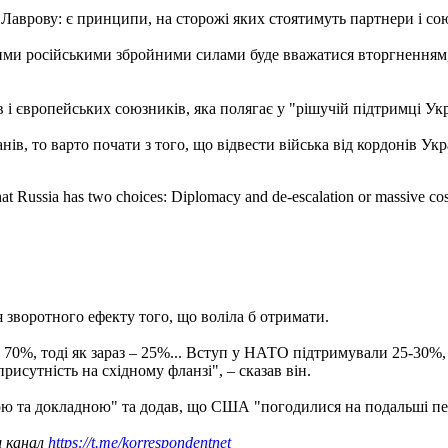
 Лаврову: є принципи, на сторожі яких стоятимуть партнери і 
ими російськими збройними силами буде вважатися вторгненням, і
європейських союзників, яка полягає у "рішучій підтримці Україн
ів, то варто почати з того, що відвести війська від кордонів Укр
at Russia has two choices: Diplomacy and de-escalation or massive costs
я зворотного ефекту того, що воліла б отримати.
 70%, тоді як зараз – 25%... Вступ у НАТО підтримували 25-30%,
исутність на східному фланзі", – сказав він.
ою та докладною" та додав, що США "погодилися на подальші пе
ш канал
https://t.me/korrespondentnet