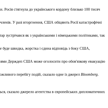
ки. Росія стягнула до українського кордону близько 100 тисяч
ленів. У разі вторгнення, США обіцяють Росії катастрофічні
етар зустрічався як з українськими і німецькими політиками, так
 це буде швидка, жорстка і єдина відповідь з боку США,
днями Держдеп США може оголосити про обов'язкову евакуацію
ожливого перебігу подій, сказало одне із джерел
Bloomberg
.
ються, сказало джерело агентства в європейських дипломатичних