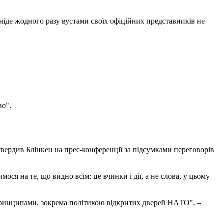
и ніде жодного разу вустами своїх офіційних представників не
во".
дтвердив Блінкен на прес-конференції за підсумками переговорів
ося на те, що видно всім: це вчинки і дії, а не слова, у цьому
принципами, зокрема політикою відкритих дверей НАТО", –