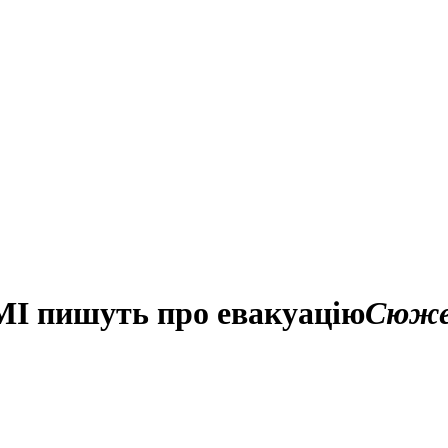
ЗМІ пишуть про евакуацію
Сюж