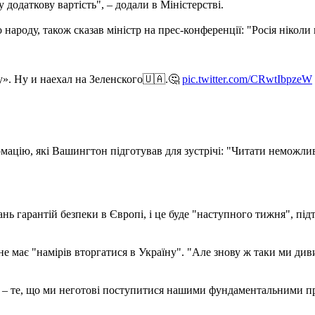
 додаткову вартість", – додали в Міністерстві.
о народу, також сказав міністр на прес-конференції: "Росія нікол
». Ну и наехал на Зеленского🇺🇦.🤔
pic.twitter.com/CRwtIbpzeW
мацію, які Вашингтон підготував для зустрічі: "Читати неможли
ань гарантій безпеки в Європі, і це буде "наступного тижня", пі
е має "намірів вторгатися в Україну". "Але знову ж таки ми дивим
го – те, що ми неготові поступитися нашими фундаментальними 