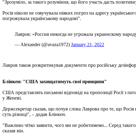
"Зрозуміло, за такого розуміння, що його участь дасть позитивну
Росія ніколи не озвучувала ніяких погроз на адресу українськог
погрожувала українському народові".
Лавров: «Россия никогда не угрожала украинскому народу
— Alexander (@avaza1972)
January 21, 2022
Лавров також розкритикував документи про російську дезінфор
Блінкен: "США захищатимуть свої принципи"
США представлять письмові відповіді на пропозиції Росії з пит
у Женеві.
Держсекретар сказав, що почув слова Лаврова про те, що Росія н
суть різниці", – додав Блінкен.
"Важливо чітко заявити, чого ми не робитимемо... Серед тако
сказав він.