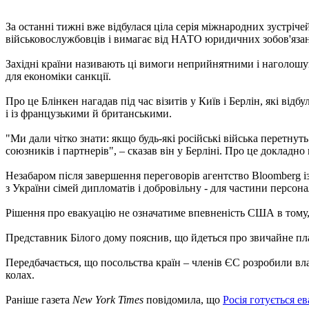
За останні тижні вже відбулася ціла серія міжнародних зустріче
військовослужбовців і вимагає від НАТО юридичних зобов'яза
Західні країни називають ці вимоги неприйнятними і наголошу
для економіки санкції.
Про це Блінкен нагадав під час візитів у Київ і Берлін, які ві
і із французькими й британськими.
"Ми дали чітко знати: якщо будь-які російські війська перетнут
союзників і партнерів", – сказав він у Берліні. Про це докладно
Незабаром після завершення переговорів агентство Bloomberg
з України сімей дипломатів і добровільну - для частини персон
Рішення про евакуацію не означатиме впевненість США в тому, щ
Представник Білого дому пояснив, що йдеться про звичайне п
Передбачається, що посольства країн – членів ЄС розробили вла
колах.
Раніше газета
New York Times
повідомила, що
Росія готується е