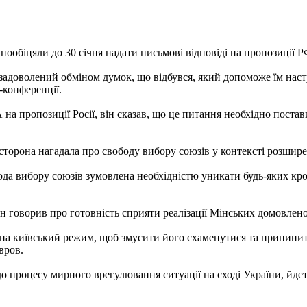
обіцяли до 30 січня надати письмові відповіді на пропозиції РФ
 задоволений обміном думок, що відбувся, який допоможе їм насту
-конференції.
на пропозиції Росії, він сказав, що це питання необхідно поста
ка сторона нагадала про свободу вибору союзів у контексті розш
ода вибору союзів зумовлена ​​необхідністю уникати будь-яких кр
 говорив про готовність сприяти реалізації Мінських домовлено
в на київський режим, щоб змусити його схаменутися та припин
вров.
 процесу мирного врегулювання ситуації на сході України, йдет