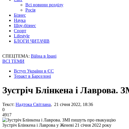
Всі новини розділу
Росія
Бізнес
Наука
Шоу-бізнес
Спорт
Lifestyle
БЛОГИ ЧИТАЧІВ
СПЕЦТЕМА:
Війна в Ірані
ВСІ ТЕМИ
Вступ України в ЄС
Теракт в Барселоні
Зустріч Блінкена і Лаврова. 
Текст:
Надтока Світлана
, 21 січня 2022, 18:36
0
4917
Зустріч Блінкена і Лаврова у Женеві 21 січня 2022 року