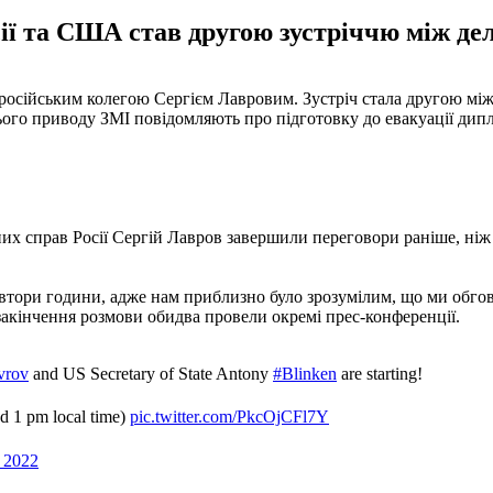
ї та США став другою зустріччю між дел
осійським колегою Сергієм Лавровим. Зустріч стала другою між 
цього приводу ЗМІ повідомляють про підготовку до евакуації ди
их справ Росії Сергій Лавров завершили переговори раніше, ніж 
івтори години, адже нам приблизно було зрозумілим, що ми обго
закінчення розмови обидва провели окремі прес-конференції.
vrov
and US Secretary of State Antony
#Blinken
are starting!
ond 1 pm local time)
pic.twitter.com/PkcOjCFl7Y
, 2022