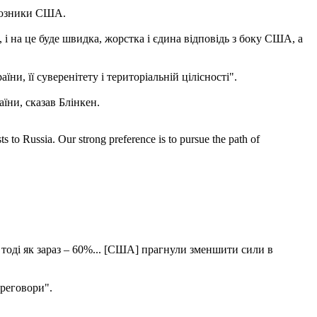
союзники США.
 на це буде швидка, жорстка і єдина відповідь з боку США, а
и, її суверенітету і територіальній цілісності".
аїни, сказав Блінкен.
 to Russia. Our strong preference is to pursue the path of
 тоді як зараз – 60%... [США] прагнули зменшити сили в
реговори".