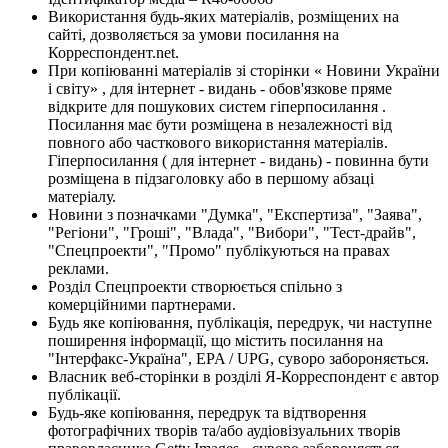
Використання будь-яких матеріалів, розміщених на
сайті, дозволяється за умови посилання на
Корреспондент.net.
При копіюванні матеріалів зі сторінки « Новини України
і світу» , для інтернет - видань - обов'язкове пряме
відкрите для пошукових систем гіперпосилання .
Посилання має бути розміщена в незалежності від
повного або часткового використання матеріалів.
Гіперпосилання ( для інтернет - видань) - повинна бути
розміщена в підзаголовку або в першому абзаці
матеріалу.
Новини з позначками "Думка", "Експертиза", "Заява",
"Регіони", "Гроші", "Влада", "Вибори", "Тест-драйв",
"Спецпроекти", "Промо" публікуються на правах
реклами.
Розділ Спецпроекти створюється спільно з
комерційними партнерами.
Будь яке копіювання, публікація, передрук, чи наступне
поширення інформації, що містить посилання на
"Інтерфакс-Україна", EPA / UPG, суворо забороняється.
Власник веб-сторінки в розділі Я-Корреспондент є автор
публікації.
Будь-яке копіювання, передрук та відтворення
фотографічних творів та/або аудіовізуальних творів