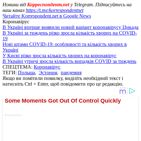
Новини від
Корреспондент.net
у Telegram. Підписуйтесь на
наш канал
https://t.me/korrespondentnet
Читайте Korrespondent.net в Google News
Коронавірус
В Україні вперше виявили новий варіант коронавірусу Цикада
В Україні за тиждень різко зросла кількість хворих на COVID-
19
Нові штами COVID-19: особливості та кількість хворих в
Україні
У Києві різко зросла кількість хворих на коронавірус
В Україні утричі зросла кількість випадків COVID за тиждень
СПЕЦТЕМА:
Коронавірус
ТЕГИ:
Польша
,
Эстония
,
пандемия
Якщо ви помітили помилку, виділіть необхідний текст і
натисніть Ctrl + Enter, щоб повідомити про це редакцію.