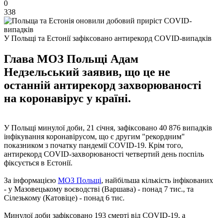
0
338
У Польщі та Естонії зафіксовано антирекорд COVID-випадків
Глава МОЗ Польщі Адам
Недзельський заявив, що це не
останній антирекорд захворюваності
на коронавірус у країні.
У Польщі минулої доби, 21 січня, зафіксовано 40 876 випадків
інфікування коронавірусом, що є другим "рекордним"
показником з початку пандемії COVID-19. Крім того,
антирекорд COVID-захворюваності четвертий день поспіль
фіксується в Естонії.
За інформацією
МОЗ Польщі
, найбільша кількість інфікованих
- у Мазовецькому воєводстві (Варшава) - понад 7 тис., та
Сілезькому (Катовіце) - понад 6 тис.
Минулої доби зафіксовано 193 смерті від COVID-19, а