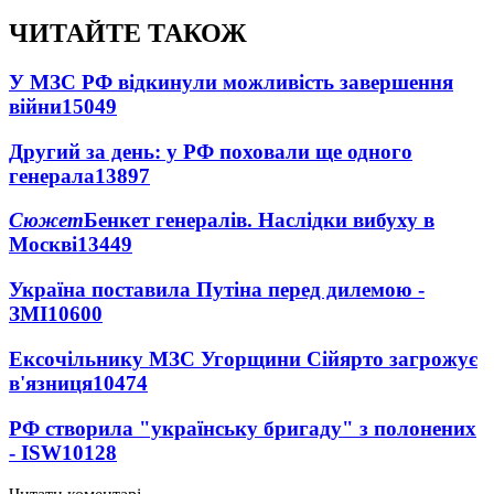
ЧИТАЙТЕ ТАКОЖ
У МЗС РФ відкинули можливість завершення
війни
15049
Другий за день: у РФ поховали ще одного
генерала
13897
Сюжет
Бенкет генералів. Наслідки вибуху в
Москві
13449
Україна поставила Путіна перед дилемою -
ЗМІ
10600
Ексочільнику МЗС Угорщини Сійярто загрожує
в'язниця
10474
РФ створила "українську бригаду" з полонених
- ISW
10128