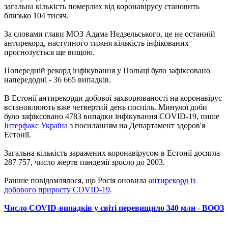
загальна кількість померлих від коронавірусу становить
близько 104 тисяч.
За словами глави МОЗ Адама Недзельського, це не останній
антирекорд, наступного тижня кількість інфікованих
прогнозується ще вищою.
Попередній рекорд інфікування у Польщі було зафіксовано
напередодні - 36 665 випадків.
В Естонії антирекорди добової захворюваності на коронавірус
встановлюють вже четвертий день поспіль. Минулої доби
було зафіксовано 4783 випадки інфікування COVID-19, пише
Інтерфакс Україна
з посиланням на Департамент здоров'я
Естонії.
Загальна кількість заражених коронавірусом в Естонії досягла
287 757, число жертв пандемії зросло до 2003.
Раніше повідомлялося, що Росія оновила
антирекорд із
добового приросту COVID-19
.
Число COVID-випадків у світі перевищило 340 млн - ВООЗ