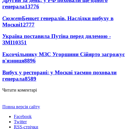
Другий за день: у РФ поховали ще одного
генерала
13776
Сюжет
Бенкет генералів. Наслідки вибуху в
Москві
12777
Україна поставила Путіна перед дилемою -
ЗМІ
10351
Ексочільнику МЗС Угорщини Сійярто загрожує
в'язниця
8896
Вибух у ресторані: у Москві таємно поховали
генерала
8589
Читати коментарі
Повна версія сайту
Facebook
Twitter
RSS-стрічки