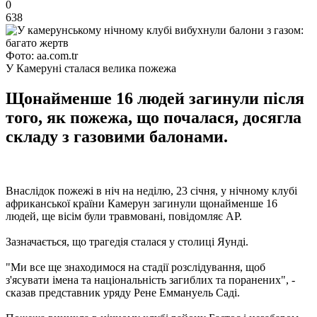
0
638
Фото: aa.com.tr
У Камеруні сталася велика пожежа
Щонайменше 16 людей загинули після
того, як пожежа, що почалася, досягла
складу з газовими балонами.
Внаслідок пожежі в ніч на неділю, 23 січня, у нічному клубі
африканської країни Камерун загинули щонайменше 16
людей, ще вісім були травмовані, повідомляє AP.
Зазначається, що трагедія сталася у столиці Яунді.
"Ми все ще знаходимося на стадії розслідування, щоб
з'ясувати імена та національність загиблих та поранених", -
сказав представник уряду Рене Еммануель Саді.