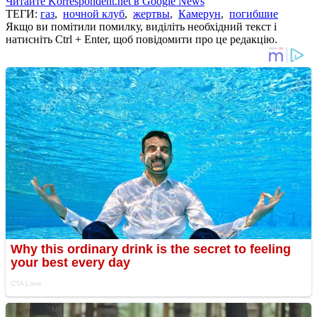
Читайте Korrespondent.net в Google News
ТЕГИ:
газ
,
ночной клуб
,
жертвы
,
Камерун
,
погибшие
Якщо ви помітили помилку, виділіть необхідний текст і
натисніть Ctrl + Enter, щоб повідомити про це редакцію.