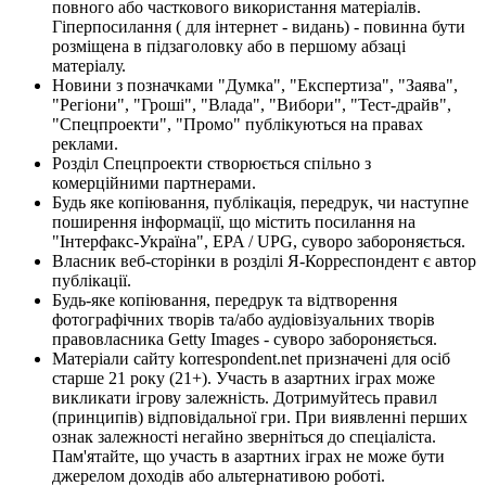
повного або часткового використання матеріалів.
Гіперпосилання ( для інтернет - видань) - повинна бути
розміщена в підзаголовку або в першому абзаці
матеріалу.
Новини з позначками "Думка", "Експертиза", "Заява",
"Регіони", "Гроші", "Влада", "Вибори", "Тест-драйв",
"Спецпроекти", "Промо" публікуються на правах
реклами.
Розділ Спецпроекти створюється спільно з
комерційними партнерами.
Будь яке копіювання, публікація, передрук, чи наступне
поширення інформації, що містить посилання на
"Інтерфакс-Україна", EPA / UPG, суворо забороняється.
Власник веб-сторінки в розділі Я-Корреспондент є автор
публікації.
Будь-яке копіювання, передрук та відтворення
фотографічних творів та/або аудіовізуальних творів
правовласника Getty Images - суворо забороняється.
Матеріали сайту korrespondent.net призначені для осіб
старше 21 року (21+). Участь в азартних іграх може
викликати ігрову залежність. Дотримуйтесь правил
(принципів) відповідальної гри. При виявленні перших
ознак залежності негайно зверніться до спеціаліста.
Пам'ятайте, що участь в азартних іграх не може бути
джерелом доходів або альтернативою роботі.