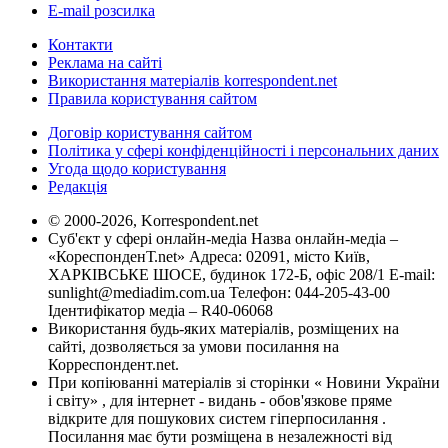
E-mail розсилка
Контакти
Реклама на сайті
Використання матеріалів korrespondent.net
Правила користування сайтом
Договір користування сайтом
Політика у сфері конфіденційності і персональних даних
Угода щодо користування
Редакція
© 2000-2026, Korrespondent.net
Суб'єкт у сфері онлайн-медіа Назва онлайн-медіа –
«КореспонденТ.net» Адреса: 02091, місто Київ,
ХАРКІВСЬКЕ ШОСЕ, будинок 172-Б, офіс 208/1 E-mail:
sunlight@mediadim.com.ua
Телефон: 044-205-43-00
Ідентифікатор медіа – R40-06068
Використання будь-яких матеріалів, розміщених на
сайті, дозволяється за умови посилання на
Корреспондент.net.
При копіюванні матеріалів зі сторінки « Новини України
і світу» , для інтернет - видань - обов'язкове пряме
відкрите для пошукових систем гіперпосилання .
Посилання має бути розміщена в незалежності від