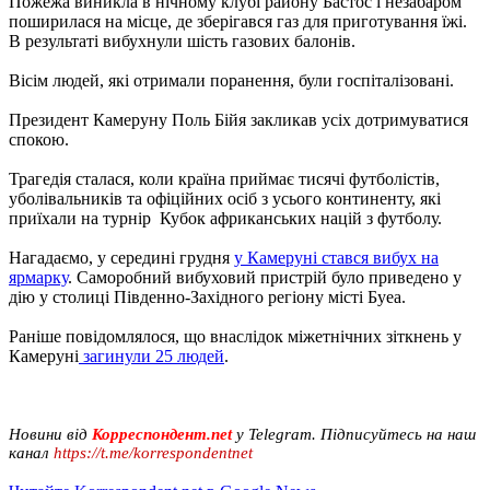
Пожежа виникла в нічному клубі району Бастос і незабаром
поширилася на місце, де зберігався газ для приготування їжі.
В результаті вибухнули шість газових балонів.
Вісім людей, які отримали поранення, були госпіталізовані.
Президент Камеруну Поль Бійя закликав усіх дотримуватися
спокою.
Трагедія сталася, коли країна приймає тисячі футболістів,
уболівальників та офіційних осіб з усього континенту, які
приїхали на турнір Кубок африканських націй з футболу.
Нагадаємо, у середині грудня
у Камеруні стався вибух на
ярмарку
. Саморобний вибуховий пристрій було приведено у
дію у столиці Південно-Західного регіону місті Буеа.
Раніше повідомлялося, що внаслідок міжетнічних зіткнень у
Камеруні
загинули 25 людей
.
Новини від
Корреспондент.net
у Telegram. Підписуйтесь на наш
канал
https://t.me/korrespondentnet