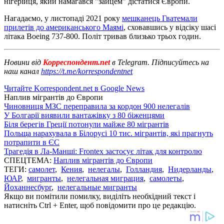
нігерійця, який намагався "зайцем" дістатися Європи.
Нагадаємо, у листопаді 2021 року
мешканець Гватемали
прилетів до американського Маямі
, сховавшись у відсіку шасі
літака Boeing 737-800. Політ тривав близько трьох годин.
Новини від
Корреспондент.net
в Telegram. Підписуйтесь на
наш канал
https://t.me/korrespondentnet
Читайте Korrespondent.net в Google News
Наплив мігрантів до Європи
Чиновниця МЗС переправила за кордон 900 нелегалів
У Болгарії виявили вантажівку з 80 біженцями
Біля берегів Греції потонули майже 80 мігрантів
Польща нарахувала в Білорусі 10 тис. мігрантів, які прагнуть
потрапити в ЄС
Трагедія в Ла-Манші: Frontex застосує літак для контролю
СПЕЦТЕМА:
Наплив мігрантів до Європи
ТЕГИ:
самолет
,
Кения
,
нелегалы
,
Голландия
,
Нидерланды
,
ЮАР
,
мигранты
,
нелегальная миграция
,
самолеты
,
Йоханнесбург
,
нелегальные мигранты
Якщо ви помітили помилку, виділіть необхідний текст і
натисніть Ctrl + Enter, щоб повідомити про це редакцію.