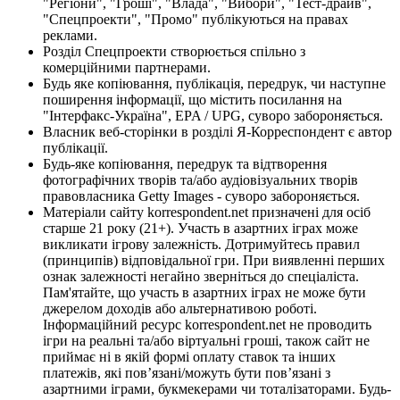
"Регіони", "Гроші", "Влада", "Вибори", "Тест-драйв",
"Спецпроекти", "Промо" публікуються на правах
реклами.
Розділ Спецпроекти створюється спільно з
комерційними партнерами.
Будь яке копіювання, публікація, передрук, чи наступне
поширення інформації, що містить посилання на
"Інтерфакс-Україна", EPA / UPG, суворо забороняється.
Власник веб-сторінки в розділі Я-Корреспондент є автор
публікації.
Будь-яке копіювання, передрук та відтворення
фотографічних творів та/або аудіовізуальних творів
правовласника Getty Images - суворо забороняється.
Матеріали сайту korrespondent.net призначені для осіб
старше 21 року (21+). Участь в азартних іграх може
викликати ігрову залежність. Дотримуйтесь правил
(принципів) відповідальної гри. При виявленні перших
ознак залежності негайно зверніться до спеціаліста.
Пам'ятайте, що участь в азартних іграх не може бути
джерелом доходів або альтернативою роботі.
Інформаційний ресурс korrespondent.net не проводить
ігри на реальні та/або віртуальні гроші, також сайт не
приймає ні в якій формі оплату ставок та інших
платежів, які пов’язані/можуть бути пов’язані з
азартними іграми, букмекерами чи тоталізаторами. Будь-