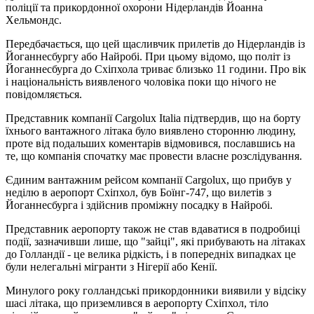
поліції та прикордонної охорони Нідерландів Йоанна
Хельмондс.
Передбачається, що цей щасливчик прилетів до Нідерландів із
Йоганнесбургу або Найробі. При цьому відомо, що політ із
Йоганнесбурга до Схіпхола триває близько 11 години. Про вік
і національність виявленого чоловіка поки що нічого не
повідомляється.
Представник компанії Cargolux Italia підтвердив, що на борту
їхнього вантажного літака було виявлено сторонню людину,
проте від подальших коментарів відмовився, пославшись на
те, що компанія спочатку має провести власне розслідування.
Єдиним вантажним рейсом компанії Cargolux, що прибув у
неділю в аеропорт Схіпхол, був Боїнг-747, що вилетів з
Йоганнесбурга і здійснив проміжну посадку в Найробі.
Представник аеропорту також не став вдаватися в подробиці
події, зазначивши лише, що "зайці", які прибувають на літаках
до Голландії - це велика рідкість, і в попередніх випадках це
були нелегальні мігранти з Нігерії або Кенії.
Минулого року голландські прикордонники виявили у відсіку
шасі літака, що приземлився в аеропорту Схіпхол, тіло