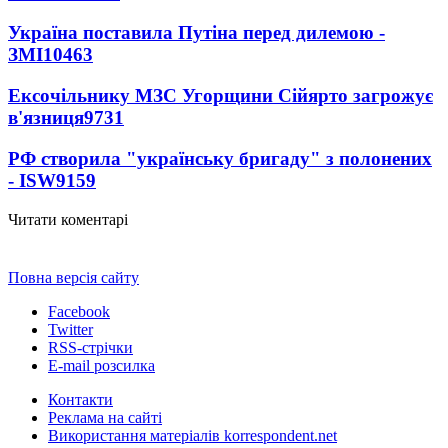
Україна поставила Путіна перед дилемою -
ЗМІ
10463
Ексочільнику МЗС Угорщини Сійярто загрожує
в'язниця
9731
РФ створила "українську бригаду" з полонених
- ISW
9159
Читати коментарі
Повна версія сайту
Facebook
Twitter
RSS-стрічки
E-mail розсилка
Контакти
Реклама на сайті
Використання матеріалів korrespondent.net