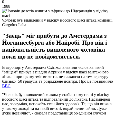
0
1988
Чоловік був виявлений у відсіку носового шасі літака компанії
Cargolux Italia
"Заєць" міг прибути до Амстердама з
Йоганнесбурга або Найробі. Про вік і
національність виявленого чоловіка
поки що не повідомляється.
В аеропорту Амстердама Схіпхол виявили чоловіка, який
"зайцем" прибув з півдня Африки у відсіку шасі вантажного
літака і при цьому зміг вижити, незважаючи на температуру
близько -50 градусів та розріджене повітря. Про це повідомило
ВВС
.
"Чоловік був виявлений живим у стабільному стані у відсіку
носового шасі літака та відправлений до лікарні. Насамперед
нас, зрозуміло, непокоїть стан його здоров'я. Те, що він вижив
у такому холоді та на такій висоті, вкрай незвичайно. Дуже,
дуже незвично", - сказала представниця об'єднаної служби