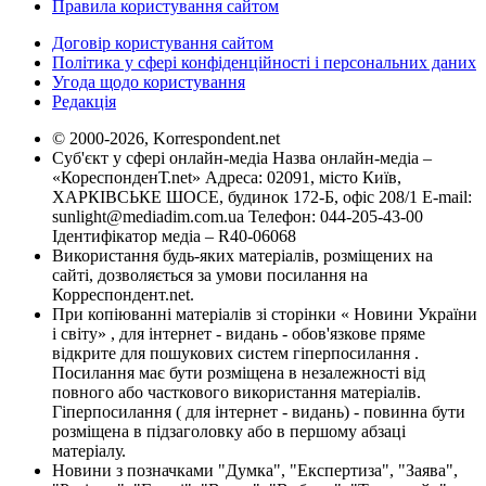
Правила користування сайтом
Договір користування сайтом
Політика у сфері конфіденційності і персональних даних
Угода щодо користування
Редакція
© 2000-2026, Korrespondent.net
Суб'єкт у сфері онлайн-медіа Назва онлайн-медіа –
«КореспонденТ.net» Адреса: 02091, місто Київ,
ХАРКІВСЬКЕ ШОСЕ, будинок 172-Б, офіс 208/1 E-mail:
sunlight@mediadim.com.ua
Телефон: 044-205-43-00
Ідентифікатор медіа – R40-06068
Використання будь-яких матеріалів, розміщених на
сайті, дозволяється за умови посилання на
Корреспондент.net.
При копіюванні матеріалів зі сторінки « Новини України
і світу» , для інтернет - видань - обов'язкове пряме
відкрите для пошукових систем гіперпосилання .
Посилання має бути розміщена в незалежності від
повного або часткового використання матеріалів.
Гіперпосилання ( для інтернет - видань) - повинна бути
розміщена в підзаголовку або в першому абзаці
матеріалу.
Новини з позначками "Думка", "Експертиза", "Заява",