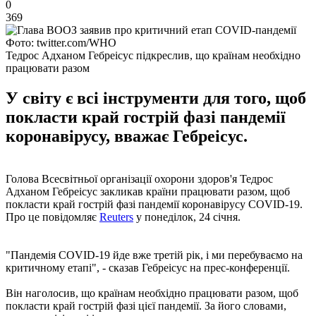
0
369
Фото: twitter.com/WHO
Тедрос Адханом Гебреісус підкреслив, що країнам необхідно
працювати разом
У світу є всі інструменти для того, щоб
покласти край гострій фазі пандемії
коронавірусу, вважає Гебреісус.
Голова Всесвітньої організації охорони здоров'я Тедрос
Адханом Гебреісус закликав країни працювати разом, щоб
покласти край гострій фазі пандемії коронавірусу COVID-19.
Про це повідомляє
Reuters
у понеділок, 24 січня.
"Пандемія COVID-19 йде вже третій рік, і ми перебуваємо на
критичному етапі", - сказав Гебреісус на прес-конференції.
Він наголосив, що країнам необхідно працювати разом, щоб
покласти край гострій фазі цієї пандемії. За його словами,