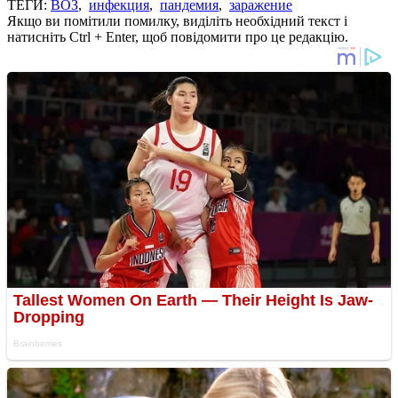
ТЕГИ:
ВОЗ
,
инфекция
,
пандемия
,
заражение
Якщо ви помітили помилку, виділіть необхідний текст і
натисніть Ctrl + Enter, щоб повідомити про це редакцію.