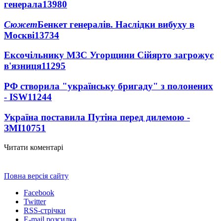
генерала
13980
Сюжет
Бенкет генералів. Наслідки вибуху в
Москві
13734
Ексочільнику МЗС Угорщини Сійярто загрожує
в'язниця
11295
РФ створила "українську бригаду" з полонених
- ISW
11244
Україна поставила Путіна перед дилемою -
ЗМІ
10751
Читати коментарі
Повна версія сайту
Facebook
Twitter
RSS-стрічки
E-mail розсилка