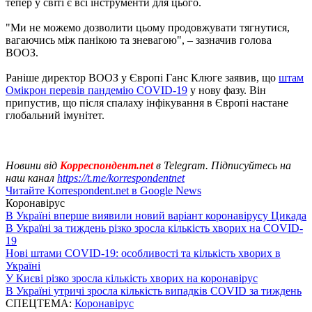
тепер у світі є всі інструменти для цього.
"Ми не можемо дозволити цьому продовжувати тягнутися,
вагаючись між панікою та зневагою", – зазначив голова
ВООЗ.
Раніше директор ВООЗ у Європі Ганс Клюге заявив, що
штам
Омікрон перевів пандемію COVID-19
у нову фазу. Він
припустив, що після спалаху інфікування в Європі настане
глобальний імунітет.
Новини від
Корреспондент.net
в Telegram. Підписуйтесь на
наш канал
https://t.me/korrespondentnet
Читайте Korrespondent.net в Google News
Коронавірус
В Україні вперше виявили новий варіант коронавірусу Цикада
В Україні за тиждень різко зросла кількість хворих на COVID-
19
Нові штами COVID-19: особливості та кількість хворих в
Україні
У Києві різко зросла кількість хворих на коронавірус
В Україні утричі зросла кількість випадків COVID за тиждень
СПЕЦТЕМА:
Коронавірус