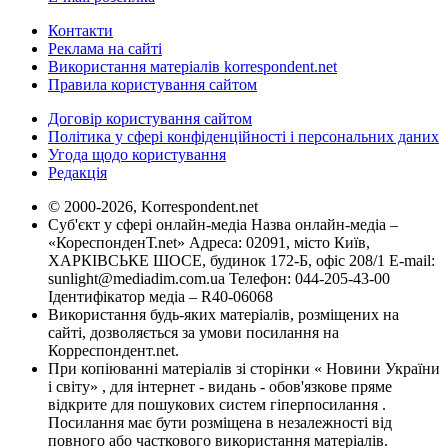
Контакти
Реклама на сайті
Використання матеріалів korrespondent.net
Правила користування сайтом
Договір користування сайтом
Політика у сфері конфіденційності і персональних даних
Угода щодо користування
Редакція
© 2000-2026, Korrespondent.net
Суб'єкт у сфері онлайн-медіа Назва онлайн-медіа –
«КореспонденТ.net» Адреса: 02091, місто Київ,
ХАРКІВСЬКЕ ШОСЕ, будинок 172-Б, офіс 208/1 E-mail:
sunlight@mediadim.com.ua
Телефон: 044-205-43-00
Ідентифікатор медіа – R40-06068
Використання будь-яких матеріалів, розміщених на
сайті, дозволяється за умови посилання на
Корреспондент.net.
При копіюванні матеріалів зі сторінки « Новини України
і світу» , для інтернет - видань - обов'язкове пряме
відкрите для пошукових систем гіперпосилання .
Посилання має бути розміщена в незалежності від
повного або часткового використання матеріалів.