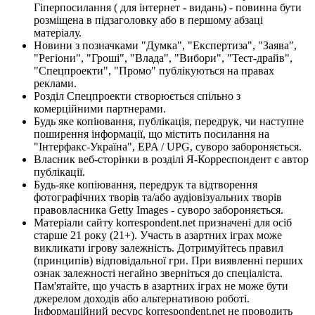
Гіперпосилання ( для інтернет - видань) - повинна бути
розміщена в підзаголовку або в першому абзаці
матеріалу.
Новини з позначками "Думка", "Експертиза", "Заява",
"Регіони", "Гроші", "Влада", "Вибори", "Тест-драйв",
"Спецпроекти", "Промо" публікуються на правах
реклами.
Розділ Спецпроекти створюється спільно з
комерційними партнерами.
Будь яке копіювання, публікація, передрук, чи наступне
поширення інформації, що містить посилання на
"Інтерфакс-Україна", EPA / UPG, суворо забороняється.
Власник веб-сторінки в розділі Я-Корреспондент є автор
публікації.
Будь-яке копіювання, передрук та відтворення
фотографічних творів та/або аудіовізуальних творів
правовласника Getty Images - суворо забороняється.
Матеріали сайту korrespondent.net призначені для осіб
старше 21 року (21+). Участь в азартних іграх може
викликати ігрову залежність. Дотримуйтесь правил
(принципів) відповідальної гри. При виявленні перших
ознак залежності негайно зверніться до спеціаліста.
Пам'ятайте, що участь в азартних іграх не може бути
джерелом доходів або альтернативою роботі.
Інформаційний ресурс korrespondent.net не проводить