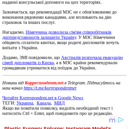
наданні консульської допомоги на цих територіях.
Зазначається, що рекомендації МЗС не є обов'язковими до
виконання рядовими канадцями, але впливають на дію
страховок та інших послуг.
Нагадаємо,
Німеччина дозволила сім'ям співробітників
диппредставництв залишити Україну
. У МЗС Німеччини
обіцяють сплатити квитки, якщо родичі дипломатів хочуть
виїхати з України.
Додамо, ЗМІ повідомили, що
Австралія розпочала евакуацію
сімей дипломатів із Києва,
а в МЗС країни рекомендували
громадянам утриматися від поїздок до України.
Новини від
Корреспондент.net
в Telegram. Підписуйтесь на
наш канал
https://t.me/korrespondentnet
Читайте Korrespondent.net в Google News
ТЕГИ:
Украина
,
Канада
,
МИД
Якщо ви помітили помилку, виділіть необхідний текст і
натисніть Ctrl + Enter, щоб повідомити про це редакцію.