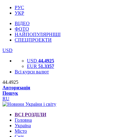
РУС
УКР
ВІДЕО
ФОТО
НАЙПОПУЛЯРНІШІ
СПЕЦПРОЕКТИ
USD
USD
44.4925
EUR
51.3357
Всі курси валют
44.4925
Авторизація
Пошук
RU
ВСІ РОЗДІЛИ
Головна
Україна
Місто
Світ