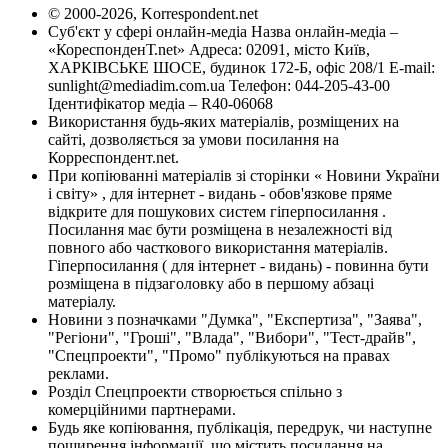
© 2000-2026, Korrespondent.net
Суб'єкт у сфері онлайн-медіа Назва онлайн-медіа –
«КореспонденТ.net» Адреса: 02091, місто Київ,
ХАРКІВСЬКЕ ШОСЕ, будинок 172-Б, офіс 208/1 E-mail:
sunlight@mediadim.com.ua
Телефон: 044-205-43-00
Ідентифікатор медіа – R40-06068
Використання будь-яких матеріалів, розміщених на
сайті, дозволяється за умови посилання на
Корреспондент.net.
При копіюванні матеріалів зі сторінки « Новини України
і світу» , для інтернет - видань - обов'язкове пряме
відкрите для пошукових систем гіперпосилання .
Посилання має бути розміщена в незалежності від
повного або часткового використання матеріалів.
Гіперпосилання ( для інтернет - видань) - повинна бути
розміщена в підзаголовку або в першому абзаці
матеріалу.
Новини з позначками "Думка", "Експертиза", "Заява",
"Регіони", "Гроші", "Влада", "Вибори", "Тест-драйв",
"Спецпроекти", "Промо" публікуються на правах
реклами.
Розділ Спецпроекти створюється спільно з
комерційними партнерами.
Будь яке копіювання, публікація, передрук, чи наступне
поширення інформації, що містить посилання на