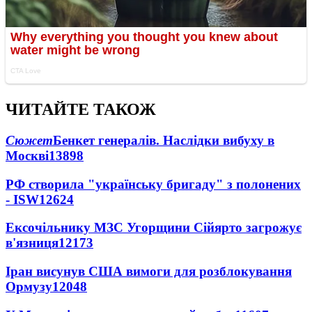
ЧИТАЙТЕ ТАКОЖ
Сюжет
Бенкет генералів. Наслідки вибуху в
Москві
13898
РФ створила "українську бригаду" з полонених
- ISW
12624
Ексочільнику МЗС Угорщини Сійярто загрожує
в'язниця
12173
Іран висунув США вимоги для розблокування
Ормузу
12048