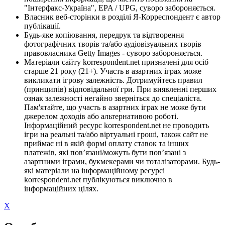
"Інтерфакс-Україна", EPA / UPG, суворо забороняється.
Власник веб-сторінки в розділі Я-Корреспондент є автор
публікації.
Будь-яке копіювання, передрук та відтворення
фотографічних творів та/або аудіовізуальних творів
правовласника Getty Images - суворо забороняється.
Матеріали сайту korrespondent.net призначені для осіб
старше 21 року (21+). Участь в азартних іграх може
викликати ігрову залежність. Дотримуйтесь правил
(принципів) відповідальної гри. При виявленні перших
ознак залежності негайно зверніться до спеціаліста.
Пам'ятайте, що участь в азартних іграх не може бути
джерелом доходів або альтернативою роботі.
Інформаційний ресурс korrespondent.net не проводить
ігри на реальні та/або віртуальні гроші, також сайт не
приймає ні в якій формі оплату ставок та інших
платежів, які пов’язані/можуть бути пов’язані з
азартними іграми, букмекерами чи тоталізаторами. Будь-
які матеріали на інформаційному ресурсі
korrespondent.net публікуються виключно в
інформаційних цілях.
X