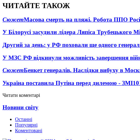
ЧИТАЙТЕ ТАКОЖ
Сюжет
Масова смерть на пляжі. Робота ППО Росі
У Білорусі засудили лідера Ляпіса Трубецького М
Другий за день: у РФ поховали ще одного генерал
У МЗС РФ відкинули можливість завершення вій
Сюжет
Бенкет генералів. Наслідки вибуху в Моск
Україна поставила Путіна перед дилемою - ЗМІ
10
Читати коментарі
Новини світу
Останні
Популярні
Коментовані