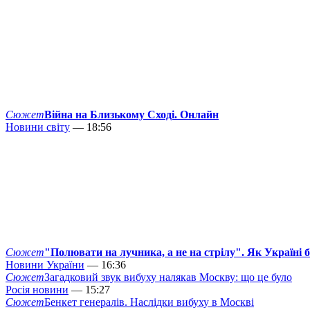
Сюжет
Війна на Близькому Сході. Онлайн
Новини світу
— 18:56
Сюжет
"Полювати на лучника, а не на стрілу". Як Україні 
Новини України
— 16:36
Сюжет
Загадковий звук вибуху налякав Москву: що це було
Росія новини
— 15:27
Сюжет
Бенкет генералів. Наслідки вибуху в Москві