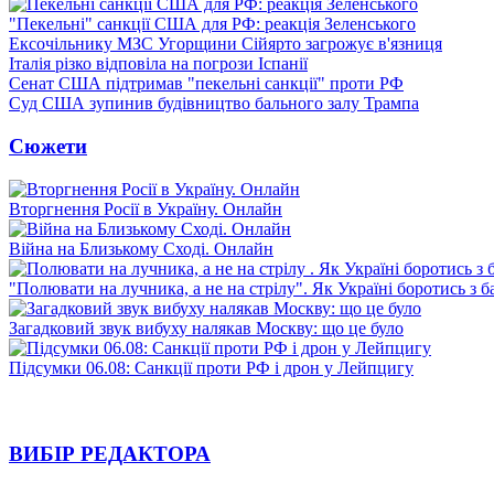
"Пекельні" санкції США для РФ: реакція Зеленського
Ексочільнику МЗС Угорщини Сійярто загрожує в'язниця
Італія різко відповіла на погрози Іспанії
Сенат США підтримав "пекельні санкції" проти РФ
Суд США зупинив будівництво бального залу Трампа
Сюжети
Вторгнення Росії в Україну. Онлайн
Війна на Близькому Сході. Онлайн
"Полювати на лучника, а не на стрілу". Як Україні боротись з 
Загадковий звук вибуху налякав Москву: що це було
Підсумки 06.08: Санкції проти РФ і дрон у Лейпцигу
ВИБІР РЕДАКТОРА