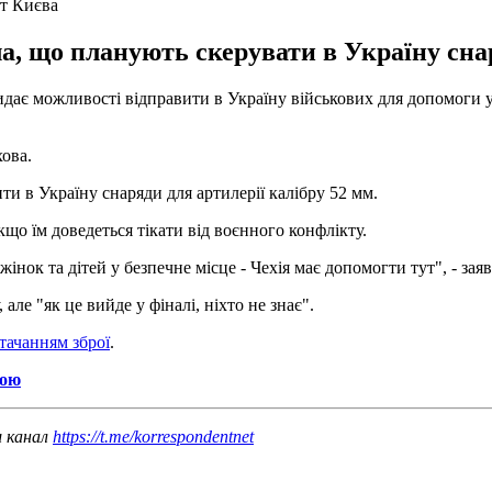
ит Києва
а, що планують скерувати в Україну снар
идає можливості відправити в Україну військових для допомоги у
хова.
и в Україну снаряди для артилерії калібру 52 мм.
якщо їм доведеться тікати від воєнного конфлікту.
інок та дітей у безпечне місце - Чехія має допомогти тут", - заяв
 але "як це вийде у фіналі, ніхто не знає".
стачанням зброї
.
ною
ш канал
https://t.me/korrespondentnet