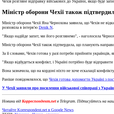
Чехія розгляне відправку військових до України, якщо буде зап
Міністр оборони Чехії також підтвердил
Міністр оборони Чехії Яна Чернохова заявила, що Чехія не відк
розповіла в інтерв'ю
Denik N
.
"Якщо надійде запит, ми його розглянемо", - наголосила Черно
Міністр оборони Чехії також підтвердила, що планують направит
За її словами, Чехія готова у разі потреби прийняти українців, 
"Якщо відбудеться конфлікт, і Україні потрібно буде відправити ж
Вона зазначила, що на кордоні ніхто не хоче ескалації конфлікту,
Раніше повідомлялося, що
Чехія готова допомогти Україні з по
У Чехії заявили про посилення військової співпраці з Украї
Новини від
Корреспондент.net
в Telegram. Підписуйтесь на на
Читайте Korrespondent.net в Google News