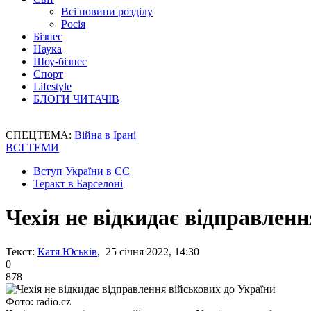
Всі новини розділу
Росія
Бізнес
Наука
Шоу-бізнес
Спорт
Lifestyle
БЛОГИ ЧИТАЧІВ
СПЕЦТЕМА:
Війна в Ірані
ВСІ ТЕМИ
Вступ України в ЄС
Теракт в Барселоні
Чехія не відкидає відправленн
Текст:
Катя Юськів
, 25 січня 2022, 14:30
0
878
Фото: radio.cz