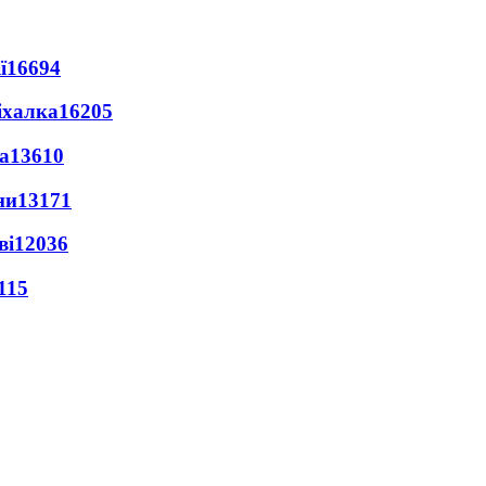
ї
16694
іхалка
16205
а
13610
ни
13171
ві
12036
115