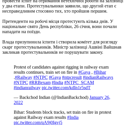
провести іспит на отримання нетехнічної роботи на залізниці
у два етапи. Протестувальники заявили, що другий етап є
несправедливим стосовно тих, хто пройшов першим.
Претенденти на робочі місця протестують кілька днів. У
національне свято День республіки, 26 січня, вони почали
нападати на поїзди.
Влада призупинила іспити і створила комітет для розгляду
скарг протестувальників. Міністр залізниці Ашвіні Вайшнав
закликав протестувальників не порушувати закону.
Protest of candidates against rigging in railway exam
results continues, train set on fire in
#Gaya
,
#Bihar
.
#Railway
#NTPC
#Gaya
#ntpcresult
#indianRailways
#NTPC
#RRBexam
#India
#NTPC_SCAM
#indianrailway
pic.twitter.com/kdIn1r5sdT
— Backchod Indian (@IndianBackchod)
January 26,
2022
Bihar: Students block tracks, set train on fire in protest
against Railway exam results
#India
pic.twitter.com/qA9j0Igvj5