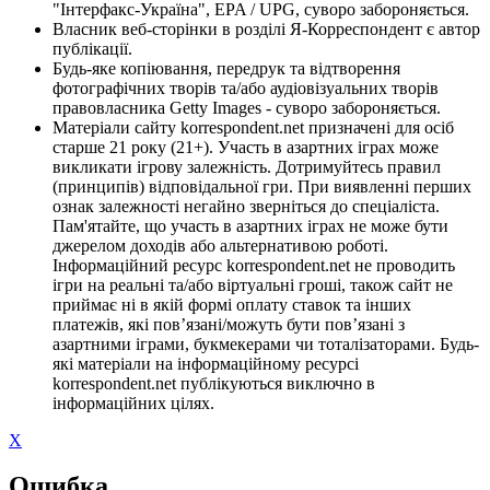
"Інтерфакс-Україна", EPA / UPG, суворо забороняється.
Власник веб-сторінки в розділі Я-Корреспондент є автор
публікації.
Будь-яке копіювання, передрук та відтворення
фотографічних творів та/або аудіовізуальних творів
правовласника Getty Images - суворо забороняється.
Матеріали сайту korrespondent.net призначені для осіб
старше 21 року (21+). Участь в азартних іграх може
викликати ігрову залежність. Дотримуйтесь правил
(принципів) відповідальної гри. При виявленні перших
ознак залежності негайно зверніться до спеціаліста.
Пам'ятайте, що участь в азартних іграх не може бути
джерелом доходів або альтернативою роботі.
Інформаційний ресурс korrespondent.net не проводить
ігри на реальні та/або віртуальні гроші, також сайт не
приймає ні в якій формі оплату ставок та інших
платежів, які пов’язані/можуть бути пов’язані з
азартними іграми, букмекерами чи тоталізаторами. Будь-
які матеріали на інформаційному ресурсі
korrespondent.net публікуються виключно в
інформаційних цілях.
X
Ошибка