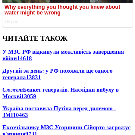
ЧИТАЙТЕ ТАКОЖ
У МЗС РФ відкинули можливість завершення
війни
14618
Другий за день: у РФ поховали ще одного
генерала
13831
Сюжет
Бенкет генералів. Наслідки вибуху в
Москві
13059
Україна поставила Путіна перед дилемою -
ЗМІ
10463
Ексочільнику МЗС Угорщини Сійярто загрожує
в'язниця
9731