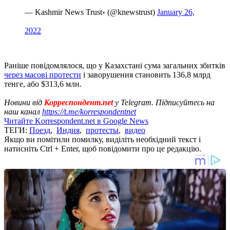
— Kashmir News Trust༝ (@knewstrust)
January 26,
2022
Раніше повідомлялося, що у Казахстані сума загальних збитків
через масові протести
і заворушення становить 136,8 млрд
тенге, або $313,6 млн.
Новини від
Корреспондент.net
у Telegram. Підписуйтесь на
наш канал
https://t.me/korrespondentnet
Читайте Korrespondent.net в Google News
ТЕГИ:
Поезд
,
Индия
,
протесты
,
видео
Якщо ви помітили помилку, виділіть необхідний текст і
натисніть Ctrl + Enter, щоб повідомити про це редакцію.