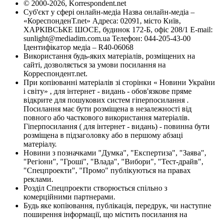
© 2000-2026, Korrespondent.net
Суб'єкт у сфері онлайн-медіа Назва онлайн-медіа –
«КореспонденТ.net» Адреса: 02091, місто Київ,
ХАРКІВСЬКЕ ШОСЕ, будинок 172-Б, офіс 208/1 E-mail:
sunlight@mediadim.com.ua
Телефон: 044-205-43-00
Ідентифікатор медіа – R40-06068
Використання будь-яких матеріалів, розміщених на
сайті, дозволяється за умови посилання на
Корреспондент.net.
При копіюванні матеріалів зі сторінки « Новини України
і світу» , для інтернет - видань - обов'язкове пряме
відкрите для пошукових систем гіперпосилання .
Посилання має бути розміщена в незалежності від
повного або часткового використання матеріалів.
Гіперпосилання ( для інтернет - видань) - повинна бути
розміщена в підзаголовку або в першому абзаці
матеріалу.
Новини з позначками "Думка", "Експертиза", "Заява",
"Регіони", "Гроші", "Влада", "Вибори", "Тест-драйв",
"Спецпроекти", "Промо" публікуються на правах
реклами.
Розділ Спецпроекти створюється спільно з
комерційними партнерами.
Будь яке копіювання, публікація, передрук, чи наступне
поширення інформації, що містить посилання на