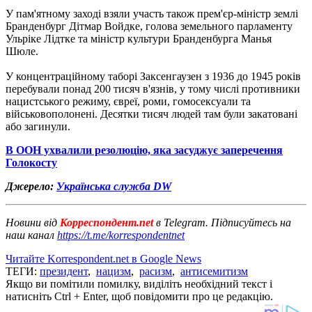
У пам'ятному заході взяли участь також прем'єр-міністр землі
Бранденбург Дітмар Войдке, голова земельного парламенту ​​
Ульріке Лідтке та міністр культури Бранденбурга Манья
Шюле.
У концентраційному таборі Заксенгаузен з 1936 до 1945 років
перебували понад 200 тисяч в'язнів, у тому числі противники
нацистського режиму, євреї, роми, гомосексуали та
військовополонені. Десятки тисяч людей там були закатовані
або загинули.
В ООН ухвалили резолюцію, яка засуджує заперечення
Голокосту
Джерело:
Українська служба DW
Новини від
Корреспондент.net
в Telegram. Підписуйтесь на
наш канал
https://t.me/korrespondentnet
Читайте Korrespondent.net в Google News
ТЕГИ:
президент
,
нацизм
,
расизм
,
антисемитизм
Якщо ви помітили помилку, виділіть необхідний текст і
натисніть Ctrl + Enter, щоб повідомити про це редакцію.