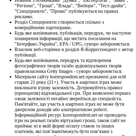
Новини з позначками "Думка", "Експертиза", "Заява",
"Регіони", "Гроші", "Влада", "Вибори", "Тест-драйв",
"Спецпроекти", "Промо" публікуються на правах
реклами.
Розділ Спецпроекти створюється спільно з
комерційними партнерами.
Будь яке копіювання, публікація, передрук, чи наступне
поширення інформації, що містить посилання на
"Інтерфакс-Україна", EPA / UPG, суворо забороняється.
Власник веб-сторінки в розділі Я-Корреспондент є автор
публікації.
Будь-яке копіювання, передрук та відтворення
фотографічних творів та/або аудіовізуальних творів
правовласника Getty Images - суворо забороняється.
Матеріали сайту korrespondent.net призначені для осіб
старше 21 року (21+). Участь в азартних іграх може
викликати ігрову залежність. Дотримуйтесь правил
(принципів) відповідальної гри. При виявленні перших
ознак залежності негайно зверніться до спеціаліста.
Пам'ятайте, що участь в азартних іграх не може бути
джерелом доходів або альтернативою роботі.
Інформаційний ресурс korrespondent.net не проводить
ігри на реальні та/або віртуальні гроші, також сайт не
приймає ні в якій формі оплату ставок та інших
платежів, які пов’язані/можуть бути пов’язані з