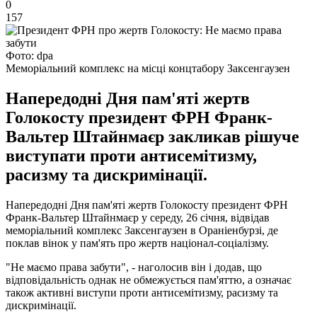
0
157
Фото: dpa
Меморіальний комплекс на місці концтабору Заксенгаузен
Напередодні Дня пам'яті жертв
Голокосту президент ФРН Франк-
Вальтер Штайнмаєр закликав рішуче
виступати проти антисемітизму,
расизму та дискримінації.
Напередодні Дня пам'яті жертв Голокосту президент ФРН
Франк-Вальтер Штайнмаєр у середу, 26 січня, відвідав
меморіальний комплекс Заксенгаузен в Ораніенбурзі, де
поклав вінок у пам'ять про жертв націонал-соціалізму.
"Не маємо права забути", - наголосив він і додав, що
відповідальність однак не обмежується пам'яттю, а означає
також активні виступи проти антисемітизму, расизму та
дискримінації.