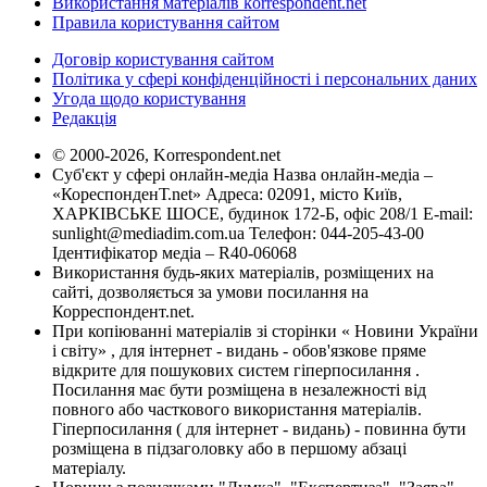
Використання матеріалів korrespondent.net
Правила користування сайтом
Договір користування сайтом
Політика у сфері конфіденційності і персональних даних
Угода щодо користування
Редакція
© 2000-2026, Korrespondent.net
Суб'єкт у сфері онлайн-медіа Назва онлайн-медіа –
«КореспонденТ.net» Адреса: 02091, місто Київ,
ХАРКІВСЬКЕ ШОСЕ, будинок 172-Б, офіс 208/1 E-mail:
sunlight@mediadim.com.ua
Телефон: 044-205-43-00
Ідентифікатор медіа – R40-06068
Використання будь-яких матеріалів, розміщених на
сайті, дозволяється за умови посилання на
Корреспондент.net.
При копіюванні матеріалів зі сторінки « Новини України
і світу» , для інтернет - видань - обов'язкове пряме
відкрите для пошукових систем гіперпосилання .
Посилання має бути розміщена в незалежності від
повного або часткового використання матеріалів.
Гіперпосилання ( для інтернет - видань) - повинна бути
розміщена в підзаголовку або в першому абзаці
матеріалу.