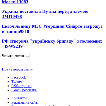
Москві
13083
Україна поставила Путіна перед дилемою -
ЗМІ
10478
Ексочільнику МЗС Угорщини Сійярто загрожує
в'язниця
9818
РФ створила "українську бригаду" з полонених
- ISW
9239
Читати коментарі
Повна версія сайту
Facebook
Twitter
RSS-стрічки
E-mail розсилка
Контакти
Реклама на сайті