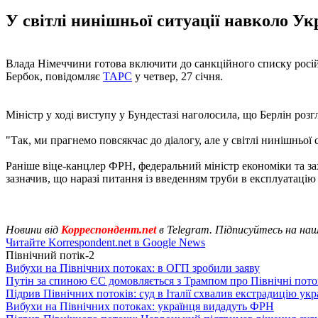
У світлі нинішньої ситуації навколо Ук
Влада Німеччини готова включити до санкційного списку росі
Бербок, повідомляє
ТАРС
у четвер, 27 січня.
Міністр у ході виступу у Бундестазі наголосила, що Берлін розг
"Так, ми прагнемо повсякчас до діалогу, але у світлі нинішньої
Раніше віце-канцлер ФРН, федеральний міністр економіки та з
зазначив, що наразі питання із введенням труби в експлуатацію
Новини від
Корреспондент.net
в Telegram. Підписуйтесь на на
Читайте Korrespondent.net в Google News
Північний потік-2
Вибухи на Північних потоках: в ОГП зробили заяву
Путін за спиною ЄС домовляється з Трампом про Північні пото
Підрив Північних потоків: суд в Італії схвалив екстрадицію укр
Вибухи на Північних потоках: українця видадуть ФРН