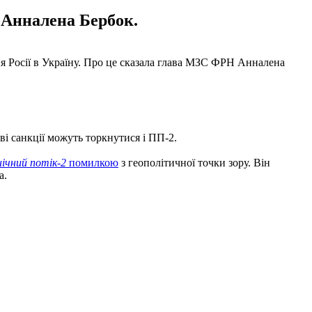
а Анналена Бербок.
ня Росії в Україну. Про це сказала глава МЗС ФРН Анналена
ові санкції можуть торкнутися і ПП-2.
нічний потік-2
помилкою
з геополітичної точки зору. Він
а.