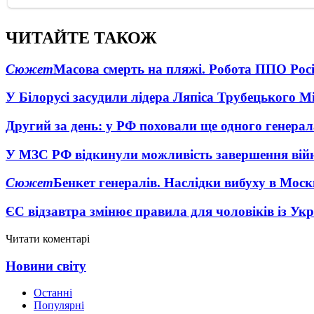
ЧИТАЙТЕ ТАКОЖ
Сюжет
Масова смерть на пляжі. Робота ППО Росі
У Білорусі засудили лідера Ляпіса Трубецького М
Другий за день: у РФ поховали ще одного генерал
У МЗС РФ відкинули можливість завершення вій
Сюжет
Бенкет генералів. Наслідки вибуху в Моск
ЄС відзавтра змінює правила для чоловіків із Ук
Читати коментарі
Новини світу
Останні
Популярні