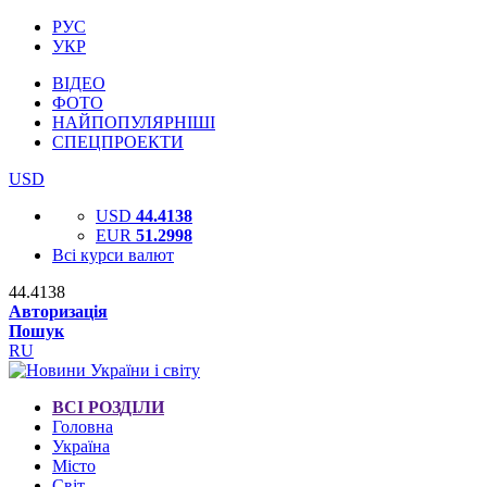
РУС
УКР
ВІДЕО
ФОТО
НАЙПОПУЛЯРНІШІ
СПЕЦПРОЕКТИ
USD
USD
44.4138
EUR
51.2998
Всі курси валют
44.4138
Авторизація
Пошук
RU
ВСІ РОЗДІЛИ
Головна
Україна
Місто
Світ