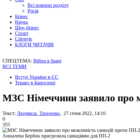
Всі новини розділу
Росія
Бізнес
Наука
Шоу-бізнес
Спорт
Lifestyle
БЛОГИ ЧИТАЧІВ
СПЕЦТЕМА:
Війна в Ірані
ВСІ ТЕМИ
Вступ України в ЄС
Теракт в Барселоні
МЗС Німеччини заявило про м
Текст:
Людмила Троценко
, 27 січня 2022, 14:10
0
355
Анналена Бербок пригрозила санкціями для ПП-2