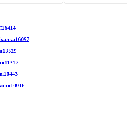
ї
16414
іхалка
16097
а
13329
ни
11317
ві
10443
раїни
10016