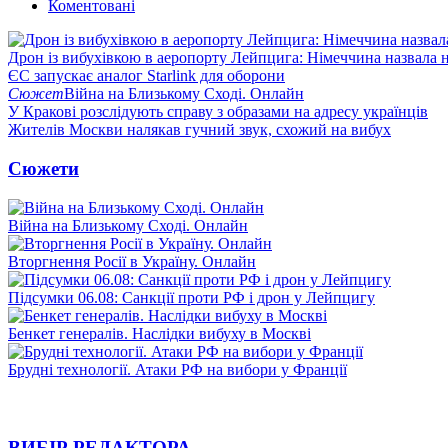
Коментовані
Дрон із вибухівкою в аеропорту Лейпцига: Німеччина назвала н
ЄС запускає аналог Starlink для оборони
Сюжет
Війна на Близькому Сході. Онлайн
У Кракові розслідують справу з образами на адресу українців
Жителів Москви налякав гучний звук, схожий на вибух
Сюжети
Війна на Близькому Сході. Онлайн
Вторгнення Росії в Україну. Онлайн
Підсумки 06.08: Санкції проти РФ і дрон у Лейпцигу
Бенкет генералів. Наслідки вибуху в Москві
Брудні технології. Атаки РФ на вибори у Франції
ВИБІР РЕДАКТОРА