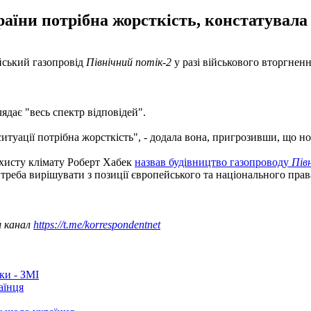
раїни потрібна жорсткість, констатувал
йський газопровід
Північний потік-2
у разі військового вторгнен
лядає "весь спектр відповідей".
 ситуації потрібна жорсткість", - додала вона, пригрозивши, що н
ахисту клімату Роберт Хабек
назвав будівництво газопроводу
Пів
 треба вирішувати з позиції європейського та національного прав
ш канал
https://t.me/korrespondentnet
ки - ЗМІ
аїнця