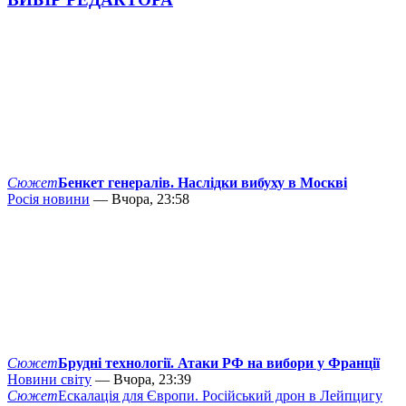
Сюжет
Бенкет генералів. Наслідки вибуху в Москві
Росія новини
— Вчора, 23:58
Сюжет
Брудні технології. Атаки РФ на вибори у Франції
Новини світу
— Вчора, 23:39
Сюжет
Ескалація для Європи. Російський дрон в Лейпцигу