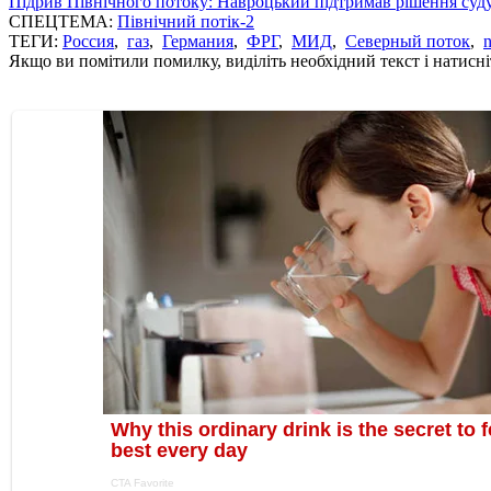
Підрив Північного потоку: Навроцький підтримав рішення суд
СПЕЦТЕМА:
Північний потік-2
ТЕГИ:
Россия
,
газ
,
Германия
,
ФРГ
,
МИД
,
Северный поток
,
n
Якщо ви помітили помилку, виділіть необхідний текст і натисніт