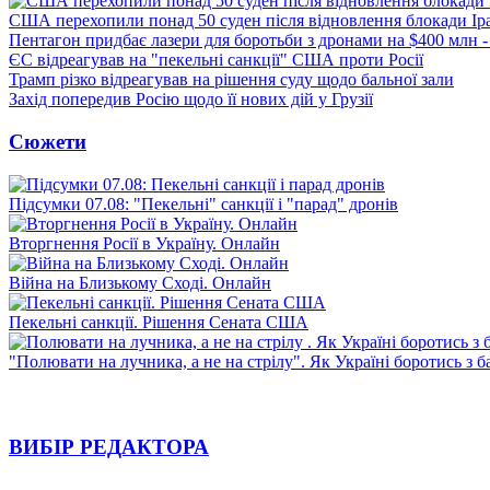
США перехопили понад 50 суден після відновлення блокади Ір
Пентагон придбає лазери для боротьби з дронами на $400 млн -
ЄС відреагував на "пекельні санкції" США проти Росії
Трамп різко відреагував на рішення суду щодо бальної зали
Захід попередив Росію щодо її нових дій у Грузії
Сюжети
Підсумки 07.08: "Пекельні" санкції і "парад" дронів
Вторгнення Росії в Україну. Онлайн
Війна на Близькому Сході. Онлайн
Пекельні санкції. Рішення Сената США
"Полювати на лучника, а не на стрілу". Як Україні боротись з 
ВИБІР РЕДАКТОРА