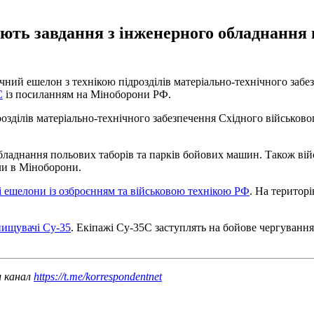
юють завдання з інженерного обладнання 
ичний ешелон з технікою підрозділів матеріально-технічного забе
С
із посиланням на Міноборони РФ.
озділів матеріально-технічного забезпечення Східного військовог
обладнання польових таборів та парків бойових машин. Також в
али в Міноборони.
і ешелони із озброєнням та військовою технікою РФ
. На територ
нищувачі Су-35
. Екіпажі Су-35С заступлять на бойове чергуван
ш канал
https://t.me/korrespondentnet