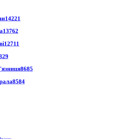
ни
14221
а
13762
ві
12711
329
'язниця
8685
ерала
8584