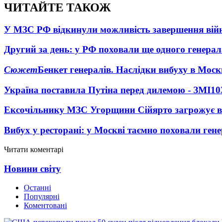
ЧИТАЙТЕ ТАКОЖ
У МЗС РФ відкинули можливість завершення вій
Другий за день: у РФ поховали ще одного генерал
Сюжет
Бенкет генералів. Наслідки вибуху в Моск
Україна поставила Путіна перед дилемою - ЗМІ
10
Ексочільнику МЗС Угорщини Сійярто загрожує в
Вибух у ресторані: у Москві таємно поховали ген
Читати коментарі
Новини світу
Останні
Популярні
Коментовані