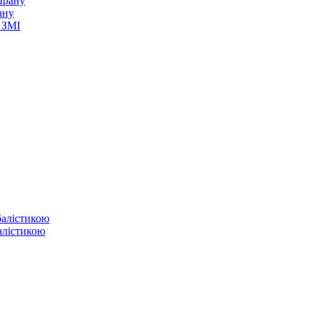
ану
 ЗМІ
балістикою