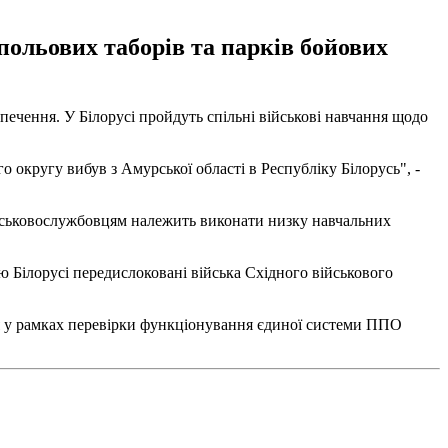
польових таборів та парків бойових
зпечення. У Білорусі пройдуть спільні військові навчання щодо
о округу вибув з Амурської області в Республіку Білорусь", -
ійськовослужбовцям належить виконати низку навчальних
ію Білорусі передислоковані війська Східного військового
ня у рамках перевірки функціонування єдиної системи ППО