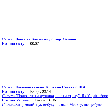
Сюжет
Війна на Близькому Сході. Онлайн
Новини світу
— 00:07
Сюжет
Пекельні санкції. Рішення Сената США
Новини світу
— Вчора, 23:14
Сюжет
"Полювати на лучника, а не на стрілу". Як Україні бор
Новини України
— Вчора, 16:36
Сюжет
Загадковий звук вибуху налякав Москву: що це було