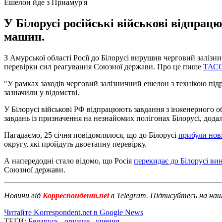
Ешелон йде з Приамур'я
У Білорусі російські військові відпрац
машин.
З Амурської області Росії до Білорусі вирушив черговий залізн
перевірки сил реагування Союзної держави. Про це пише
ТАС
"У рамках заходів черговий залізничний ешелон з технікою підр
зазначили у відомстві.
У Білорусі військові РФ відпрацюють завдання з інженерного 
завдань із призначення на незнайомих полігонах Білорусі, дод
Нагадаємо, 25 січня повідомлялося, що до Білорусі
прибули нов
округу, які пройдуть двоетапну перевірку.
А напередодні стало відомо, що Росія
перекидає до Білорусі ви
Союзної держави.
Новини від
Корреспондент.net
в Telegram. Підписуйтесь на на
Читайте Korrespondent.net в Google News
ТЕГИ:
Беларусь
,
оружие
,
учения