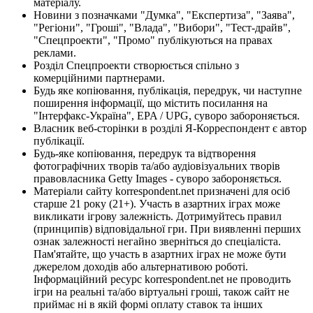
матеріалу.
Новини з позначками "Думка", "Експертиза", "Заява",
"Регіони", "Гроші", "Влада", "Вибори", "Тест-драйв",
"Спецпроекти", "Промо" публікуються на правах
реклами.
Розділ Спецпроекти створюється спільно з
комерційними партнерами.
Будь яке копіювання, публікація, передрук, чи наступне
поширення інформації, що містить посилання на
"Інтерфакс-Україна", EPA / UPG, суворо забороняється.
Власник веб-сторінки в розділі Я-Корреспондент є автор
публікації.
Будь-яке копіювання, передрук та відтворення
фотографічних творів та/або аудіовізуальних творів
правовласника Getty Images - суворо забороняється.
Матеріали сайту korrespondent.net призначені для осіб
старше 21 року (21+). Участь в азартних іграх може
викликати ігрову залежність. Дотримуйтесь правил
(принципів) відповідальної гри. При виявленні перших
ознак залежності негайно зверніться до спеціаліста.
Пам'ятайте, що участь в азартних іграх не може бути
джерелом доходів або альтернативою роботі.
Інформаційний ресурс korrespondent.net не проводить
ігри на реальні та/або віртуальні гроші, також сайт не
приймає ні в якій формі оплату ставок та інших