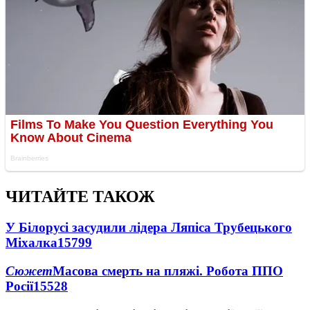
ЧИТАЙТЕ ТАКОЖ
У Білорусі засудили лідера Ляпіса Трубецького
Міхалка
15799
Сюжет
Масова смерть на пляжі. Робота ППО
Росії
15528