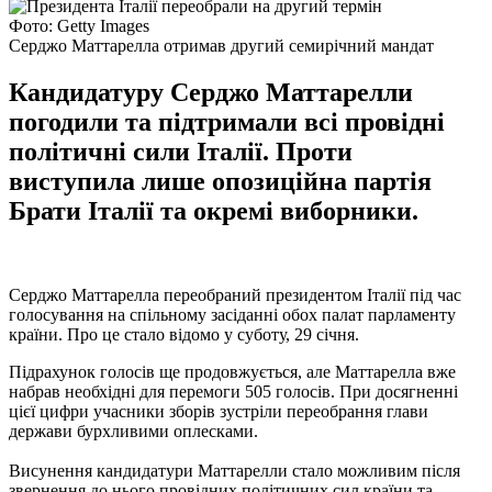
Фото: Getty Images
Серджо Маттарелла отримав другий семирічний мандат
Кандидатуру Серджо Маттарелли
погодили та підтримали всі провідні
політичні сили Італії. Проти
виступила лише опозиційна партія
Брати Італії та окремі виборники.
Серджо Маттарелла переобраний президентом Італії під час
голосування на спільному засіданні обох палат парламенту
країни. Про це стало відомо у суботу, 29 січня.
Підрахунок голосів ще продовжується, але Маттарелла вже
набрав необхідні для перемоги 505 голосів. При досягненні
цієї цифри учасники зборів зустріли переобрання глави
держави бурхливими оплесками.
Висунення кандидатури Маттарелли стало можливим після
звернення до нього провідних політичних сил країни та