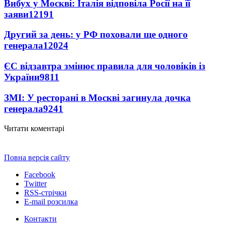
Вибух у Москві: Італія відповіла Росії на її
заяви
12191
Другий за день: у РФ поховали ще одного
генерала
12024
ЄС відзавтра змінює правила для чоловіків із
України
9811
ЗМІ: У ресторані в Москві загинула дочка
генерала
9241
Читати коментарі
Повна версія сайту
Facebook
Twitter
RSS-стрічки
E-mail розсилка
Контакти