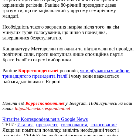
керівників регіонів. Раніше 80-річний президент давав
зрозуміти, що не зацікавлений у другому семирічному
мандаті.
Необхідність такого звернення назріла після того, як сім
минулих турів голосування, що йшло з понеділка,
завершилися безрезультатно.
Кандидатуру Маттарелли погодили та підтримали всі провідні
політичні сили, проти виступила лише опозиційна партія
Брати Італії та окремі виборники.
Раніше
Корреспондент.net
розповів,
як відбуваються вибори
тринадцятого президента Італії
і чому вони вважаються
найзагадковішими в Європі.
Новини від
Корреспондент.net
у Telegram. Підписуйтесь на наш
канал
https://t.me/korrespondentnet
Читайте Korrespondent.net в Google News
ТЕГИ:
Италия
,
президент
,
голосования
,
голосование
Якщо ви помітили помилку, виділіть необхідний текст і
натисніть Ctrl + Enter, щоб повідомити про це редакцію.