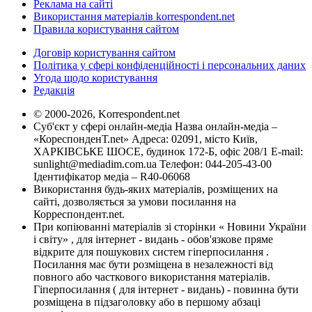
Реклама на сайті
Використання матеріалів korrespondent.net
Правила користування сайтом
Договір користування сайтом
Політика у сфері конфіденційності і персональних даних
Угода щодо користування
Редакція
© 2000-2026, Korrespondent.net
Суб'єкт у сфері онлайн-медіа Назва онлайн-медіа –
«КореспонденТ.net» Адреса: 02091, місто Київ,
ХАРКІВСЬКЕ ШОСЕ, будинок 172-Б, офіс 208/1 E-mail:
sunlight@mediadim.com.ua
Телефон: 044-205-43-00
Ідентифікатор медіа – R40-06068
Використання будь-яких матеріалів, розміщених на
сайті, дозволяється за умови посилання на
Корреспондент.net.
При копіюванні матеріалів зі сторінки « Новини України
і світу» , для інтернет - видань - обов'язкове пряме
відкрите для пошукових систем гіперпосилання .
Посилання має бути розміщена в незалежності від
повного або часткового використання матеріалів.
Гіперпосилання ( для інтернет - видань) - повинна бути
розміщена в підзаголовку або в першому абзаці