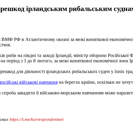
ерешкод ірландським рибальським суднам
 ВМФ РФ в Атлантичному океані за межі виняткової економічної 
січня.
ків риби на півдні та заході Ірландії, міністр оборони Російсько
 період з 3 до 8 лютого, за межі виняткової економічної зони Ірл
решкод для діяльності ірландських рибальських суден у їхніх т
російські військові навчання
на берегах країни, оскільки не хочу
 спроба завадити її військово-морським навчанням може наразити
канал
https://t.me/korrespondentnet