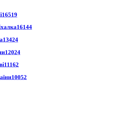
ї
16519
іхалка
16144
а
13424
ни
12024
ві
11162
раїни
10052