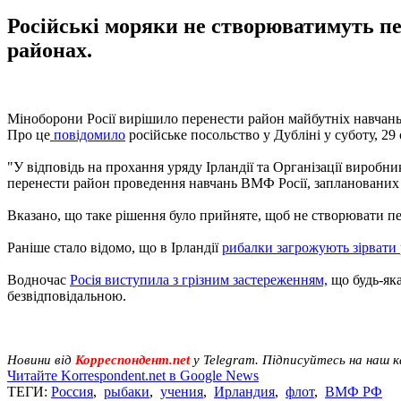
Російські моряки не створюватимуть п
районах.
Міноборони Росії вирішило перенести район майбутніх навчань
Про це
повідомило
російське посольство у Дубліні у суботу, 29 
"У відповідь на прохання уряду Ірландії та Організації виробни
перенести район проведення навчань ВМФ Росії, запланованих на
Вказано, що таке рішення було прийняте, щоб не створювати пе
Раніше стало відомо, що в Ірландії
рибалки загрожують зірвати 
Водночас
Росія виступила з грізним застереженням,
що будь-яка
безвідповідальною.
Новини від
Корреспондент.net
у Telegram. Підписуйтесь на наш 
Читайте Korrespondent.net в Google News
ТЕГИ:
Россия
,
рыбаки
,
учения
,
Ирландия
,
флот
,
ВМФ РФ