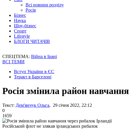
Всі новини розділу
Росія
Бізнес
Наука
Шоу-бізнес
Спорт
Lifestyle
БЛОГИ ЧИТАЧІВ
СПЕЦТЕМА:
Війна в Ірані
ВСІ ТЕМИ
Вступ України в ЄС
Теракт в Барселоні
Росія змінила район навчання 
Текст:
Дем'янчук Ольга
, 29 січня 2022, 22:12
0
1659
Російський флот не злякав ірландських рибалок