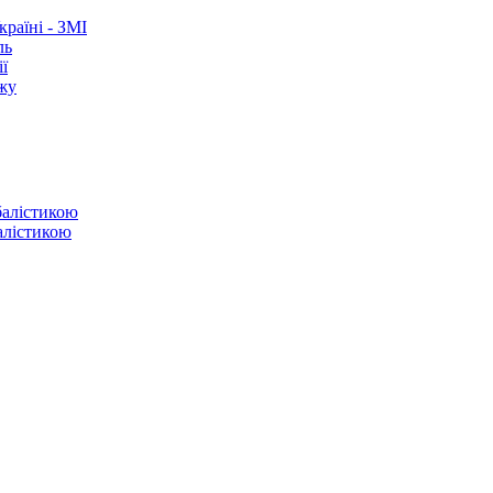
раїні - ЗМІ
ль
ї
ежу
балістикою