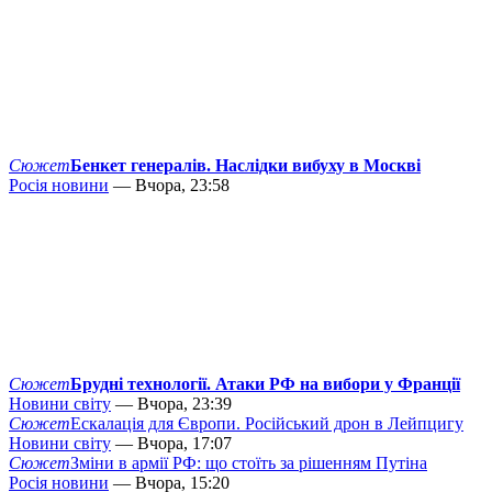
Сюжет
Бенкет генералів. Наслідки вибуху в Москві
Росія новини
— Вчора, 23:58
Сюжет
Брудні технології. Атаки РФ на вибори у Франції
Новини світу
— Вчора, 23:39
Сюжет
Ескалація для Європи. Російський дрон в Лейпцигу
Новини світу
— Вчора, 17:07
Сюжет
Зміни в армії РФ: що стоїть за рішенням Путіна
Росія новини
— Вчора, 15:20