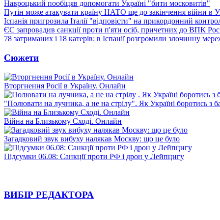
Навроцький пообіцяв допомогати Україні "бити московитів"
Путін може атакувати країну НАТО ще до закінчення війни в Ук
Іспанія пригрозила Італії "відповісти" на прикордонний контро
ЄС запровадив санкції проти п'яти осіб, причетних до ВПК Росі
78 затриманих і 18 катерів: в Іспанії розгромили злочинну мер
Сюжети
Вторгнення Росії в Україну. Онлайн
"Полювати на лучника, а не на стрілу". Як Україні боротись з 
Війна на Близькому Сході. Онлайн
Загадковий звук вибуху налякав Москву: що це було
Підсумки 06.08: Санкції проти РФ і дрон у Лейпцигу
ВИБІР РЕДАКТОРА