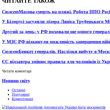
ЧИТАЙТЕ ТАКОЖ
Сюжет
Масова смерть на пляжі. Робота ППО Росі
У Білорусі засудили лідера Ляпіса Трубецького М
Другий за день: у РФ поховали ще одного генерал
У МЗС РФ відкинули можливість завершення вій
Сюжет
Бенкет генералів. Наслідки вибуху в Моск
ЄС відзавтра змінює правила для чоловіків із Ук
Читати коментарі
Новини світу
Останні
Популярні
Коментовані