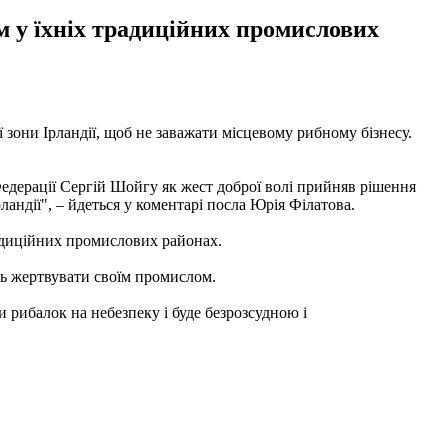
 у їхніх традиційних промислових
зони Ірландії, щоб не заважати місцевому рибному бізнесу.
ї Федерації Сергій Шойгу як жест доброї волі прийняв рішення
андії", – йдеться у коментарі посла Юрія Філатова.
радиційних промислових районах.
ть жертвувати своїм промислом.
 рибалок на небезпеку і буде безрозсудною і