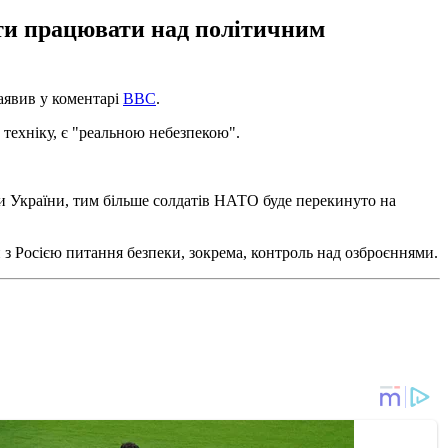
ати працювати над політичним
аявив у коментарі
ВВС
.
 техніку, є "реальною небезпекою".
ти України, тим більше солдатів НАТО буде перекинуто на
 Росією питання безпеки, зокрема, контроль над озброєннями.