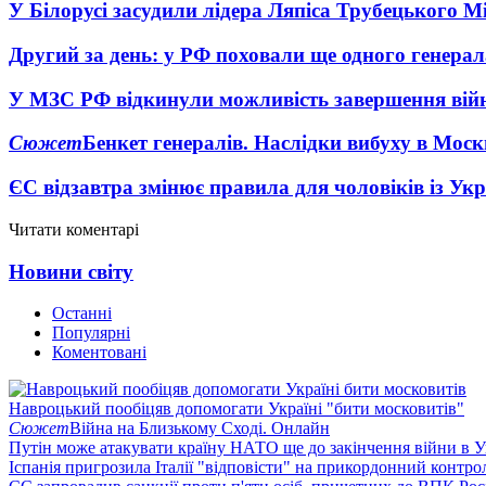
У Білорусі засудили лідера Ляпіса Трубецького М
Другий за день: у РФ поховали ще одного генерал
У МЗС РФ відкинули можливість завершення вій
Сюжет
Бенкет генералів. Наслідки вибуху в Моск
ЄС відзавтра змінює правила для чоловіків із Ук
Читати коментарі
Новини світу
Останні
Популярні
Коментовані
Навроцький пообіцяв допомогати Україні "бити московитів"
Сюжет
Війна на Близькому Сході. Онлайн
Путін може атакувати країну НАТО ще до закінчення війни в Ук
Іспанія пригрозила Італії "відповісти" на прикордонний контро