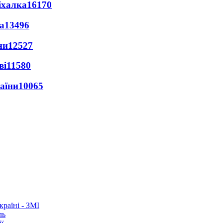
іхалка
16170
а
13496
ни
12527
ві
11580
раїни
10065
раїні - ЗМІ
ль