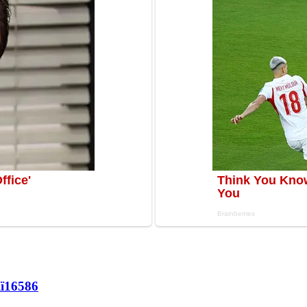
ї
16586