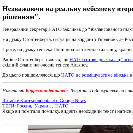
Незважаючи на реальну небезпеку вторг
рішенням".
Генеральний секретар НАТО закликав до "збалансованого підхо
На думку Столтенберга, ситуація на кордоні з Україною, де Росі
Проте, на думку генсека Північноатлантичного альянсу, країн
Раніше Столтенберг заявляв, що
НАТО готове до ескалації агре
східний фланг, наголосив генсек Альянсу.
До цього повідомлялося, що
НАТО не розміщуватиме війська в 
Новини від
Корреспондент.net
в Telegram. Підписуйтесь на на
Читайте Korrespondent.net в Google News
ТЕГИ:
Россия
,
Украина
,
НАТО
Якщо ви помітили помилку, виділіть необхідний текст і натисніт