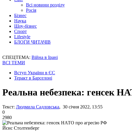
Всі новини розділу
Росія
Бізнес
Наука
Шоу-бізнес
Спорт
Lifestyle
БЛОГИ ЧИТАЧІВ
СПЕЦТЕМА:
Війна в Ірані
ВСІ ТЕМИ
Вступ України в ЄС
Теракт в Барселоні
Реальна небезпека: генсек Н
Текст:
Людмила Садловська
, 30 січня 2022, 13:55
0
2980
Йєнс Столтенберг