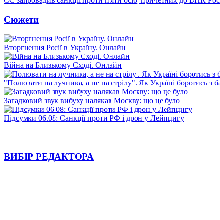
ЄС запровадив санкції проти п'яти осіб, причетних до ВПК Росі
Сюжети
Вторгнення Росії в Україну. Онлайн
Війна на Близькому Сході. Онлайн
"Полювати на лучника, а не на стрілу". Як Україні боротись з 
Загадковий звук вибуху налякав Москву: що це було
Підсумки 06.08: Санкції проти РФ і дрон у Лейпцигу
ВИБІР РЕДАКТОРА