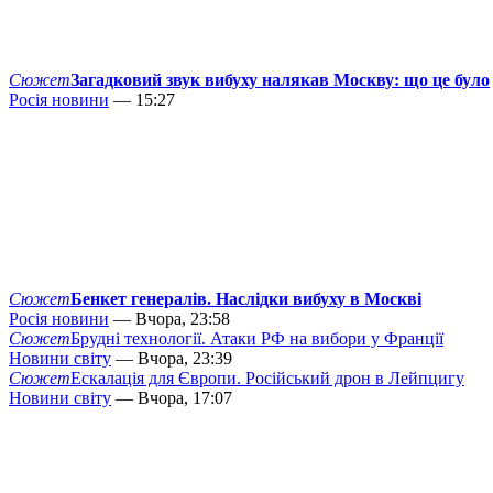
Сюжет
Загадковий звук вибуху налякав Москву: що це було
Росія новини
— 15:27
Сюжет
Бенкет генералів. Наслідки вибуху в Москві
Росія новини
— Вчора, 23:58
Сюжет
Брудні технології. Атаки РФ на вибори у Франції
Новини світу
— Вчора, 23:39
Сюжет
Ескалація для Європи. Російський дрон в Лейпцигу
Новини світу
— Вчора, 17:07