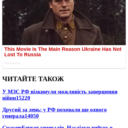
ЧИТАЙТЕ ТАКОЖ
У МЗС РФ відкинули можливість завершення
війни
15220
Другий за день: у РФ поховали ще одного
генерала
14050
Сюжет
Бенкет генералів. Наслідки вибуху в