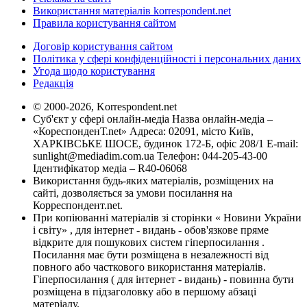
Використання матеріалів korrespondent.net
Правила користування сайтом
Договір користування сайтом
Політика у сфері конфіденційності і персональних даних
Угода щодо користування
Редакція
© 2000-2026, Korrespondent.net
Суб'єкт у сфері онлайн-медіа Назва онлайн-медіа –
«КореспонденТ.net» Адреса: 02091, місто Київ,
ХАРКІВСЬКЕ ШОСЕ, будинок 172-Б, офіс 208/1 E-mail:
sunlight@mediadim.com.ua
Телефон: 044-205-43-00
Ідентифікатор медіа – R40-06068
Використання будь-яких матеріалів, розміщених на
сайті, дозволяється за умови посилання на
Корреспондент.net.
При копіюванні матеріалів зі сторінки « Новини України
і світу» , для інтернет - видань - обов'язкове пряме
відкрите для пошукових систем гіперпосилання .
Посилання має бути розміщена в незалежності від
повного або часткового використання матеріалів.
Гіперпосилання ( для інтернет - видань) - повинна бути
розміщена в підзаголовку або в першому абзаці
матеріалу.