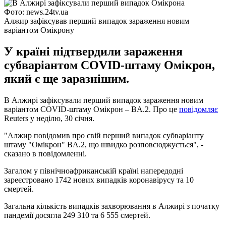
Фото: news.24tv.ua
Алжир зафіксував перший випадок зараження новим
варіантом Омікрону
У країні підтвердили зараження
субваріантом COVID-штаму Омікрон,
який є ще заразнішим.
В Алжирі зафіксували перший випадок зараження новим
варіантом COVID-штаму Омікрон – BA.2. Про це
повідомляє
Reuters у неділю, 30 січня.
"Алжир повідомив про свій перший випадок субваріанту
штаму "Омікрон" BA.2, що швидко розповсюджується", -
сказано в повідомленні.
Загалом у північноафриканській країні напередодні
зареєстровано 1742 нових випадків коронавірусу та 10
смертей.
Загальна кількість випадків захворювання в Алжирі з початку
пандемії досягла 249 310 та 6 555 смертей.