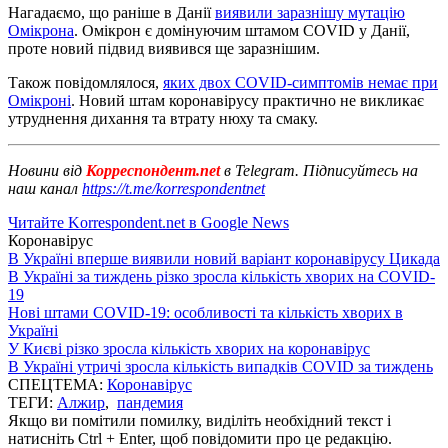
Нагадаємо, що раніше в Данії
виявили заразнішу мутацію
Омікрона
. Омікрон є домінуючим штамом COVID у Данії,
проте новий підвид виявився ще заразнішим.
Також повідомлялося,
яких двох COVID-симптомів немає при
Омікроні
. Новий штам коронавірусу практично не викликає
утруднення дихання та втрату нюху та смаку.
Новини від
Корреспондент.net
в Telegram. Підписуйтесь на
наш канал
https://t.me/korrespondentnet
Читайте Korrespondent.net в Google News
Коронавірус
В Україні вперше виявили новий варіант коронавірусу Цикада
В Україні за тиждень різко зросла кількість хворих на COVID-
19
Нові штами COVID-19: особливості та кількість хворих в
Україні
У Києві різко зросла кількість хворих на коронавірус
В Україні утричі зросла кількість випадків COVID за тиждень
СПЕЦТЕМА:
Коронавірус
ТЕГИ:
Алжир
,
пандемия
Якщо ви помітили помилку, виділіть необхідний текст і
натисніть Ctrl + Enter, щоб повідомити про це редакцію.