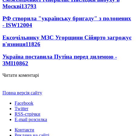
Москві
13793
РФ створила "українську бригаду" з полонених
- ISW
12004
Ексочільнику МЗС Угорщини Сійярто загрожує
в'язниця
11826
Україна поставила Путіна перед дилемою -
ЗМІ
10862
Читати коментарі
Повна версія сайту
Facebook
Twitter
RSS-стрічки
E-mail розсилка
Контакти
Реклама на сайті