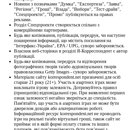
Новини з позначками "Думка", "Експертиза", "Заява",
"Регіони", "Гроші", "Влада", "Вибори", "Тест-драйв",
"Спецпроекти", "Промо" публікуються на правах
реклами.
Розділ Спецпроекти створюється спільно з
комерційними партнерами.
Будь яке копіювання, публікація, передрук, чи наступне
поширення інформації, що містить посилання на
"Інтерфакс-Україна", EPA / UPG, суворо забороняється.
Власник веб-сторінки в розділі Я-Корреспондент є автор
публікації.
Будь-яке копіювання, передрук та відтворення
фотографічних творів та/або аудіовізуальних творів
правовласника Getty Images - суворо забороняється.
Матеріали сайту korrespondent.net призначені для осіб
старше 21 року (21+). Участь в азартних іграх може
викликати ігрову залежність. Дотримуйтесь правил
(принципів) відповідальної гри. При виявленні перших
ознак залежності негайно зверніться до спеціаліста.
Пам'ятайте, що участь в азартних іграх не може бути
джерелом доходів або альтернативою роботі.
Інформаційний ресурс korrespondent.net не проводить
ігри на реальні та/або віртуальні гроші, також сайт не
приймає ні в якій формі оплату ставок та інших
платежів, які пов’язані/можуть бути пов’язані з