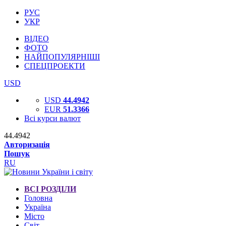
РУС
УКР
ВІДЕО
ФОТО
НАЙПОПУЛЯРНІШІ
СПЕЦПРОЕКТИ
USD
USD
44.4942
EUR
51.3366
Всі курси валют
44.4942
Авторизація
Пошук
RU
ВСІ РОЗДІЛИ
Головна
Україна
Місто
Світ