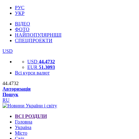
РУС
УКР
ВІДЕО
ФОТО
НАЙПОПУЛЯРНІШІ
СПЕЦПРОЕКТИ
USD
USD
44.4732
EUR
51.3093
Всі курси валют
44.4732
Авторизація
Пошук
RU
ВСІ РОЗДІЛИ
Головна
Україна
Місто
Світ