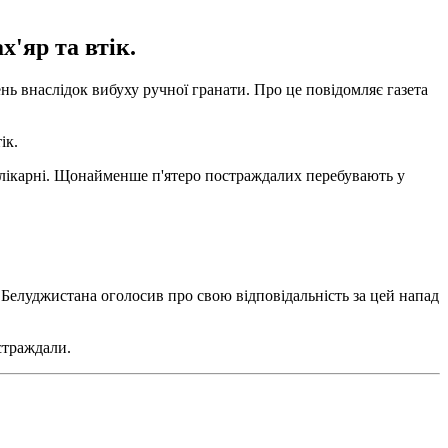
'яр та втік.
ь внаслідок вибуху ручної гранати. Про це повідомляє газета
ік.
ї лікарні. Щонайменше п'ятеро постраждалих перебувають у
 Белуджистана оголосив про свою відповідальність за цей напад
страждали.