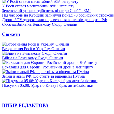
У Росії стався масштабний збій інтернету
Зеленський уперше здійснить візит до Сербії - ЗМІ
Під час боїв на Курщині загинули понад 70 російських строкови
Дрони ЗСУ здорожчили перевезення вантажів до портів РФ
Сюжет
Війна на Близькому Сході. Онлайн
Сюжети
Вторгнення Росії в Україну. Онлайн
Війна на Близькому Сході. Онлайн
Ескалація для Європи. Російський дрон в Лейпцигу
Зміни в армії РФ: що стоїть за рішенням Путіна
Підсумки 05.08: Удар по Києву і брак антибалістики
ВИБІР РЕДАКТОРА