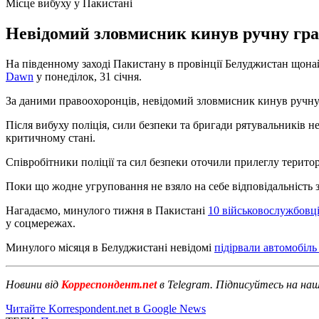
Місце вибуху у Пакистані
Невідомий зловмисник кинув ручну гран
На південному заході Пакистану в провінції Белуджистан щона
Dawn
у понеділок, 31 січня.
За даними правоохоронців, невідомий зловмисник кинув ручну г
Після вибуху поліція, сили безпеки та бригади рятувальників
критичному стані.
Співробітники поліції та сил безпеки оточили прилеглу терито
Поки що жодне угруповання не взяло на себе відповідальність з
Нагадаємо, минулого тижня в Пакистані
10 військовослужбовц
у соцмережах.
Минулого місяця в Белуджистані невідомі
підірвали автомобіль 
Новини від
Корреспондент.net
в Telegram. Підписуйтесь на на
Читайте Korrespondent.net в Google News