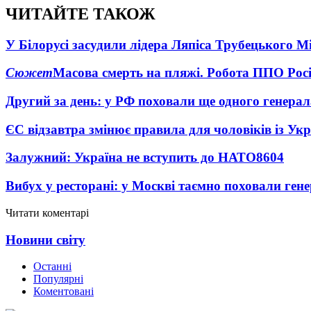
ЧИТАЙТЕ ТАКОЖ
У Білорусі засудили лідера Ляпіса Трубецького М
Сюжет
Масова смерть на пляжі. Робота ППО Росі
Другий за день: у РФ поховали ще одного генерал
ЄС відзавтра змінює правила для чоловіків із Ук
Залужний: Україна не вступить до НАТО
8604
Вибух у ресторані: у Москві таємно поховали ген
Читати коментарі
Новини світу
Останні
Популярні
Коментовані