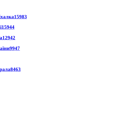
іхалка
15983
ї
15944
а
12942
раїни
9947
ерала
8463