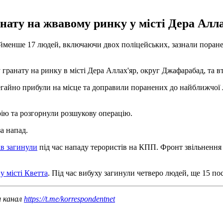
ату на жвавому ринку у місті Дера Аллах
йменше 17 людей, включаючи двох поліцейських, зазнали поранен
ранату на ринку в місті Дера Аллах'яр, округ Джафарабад, та вт
 негайно прибули на місце та доправили поранених до найближчо
рію та розгорнули розшукову операцію.
а напад.
ів загинули
під час нападу терористів на КПП. Фронт звільнення
у місті Кветта
. Під час вибуху загинули четверо людей, ще 15 по
ш канал
https://t.me/korrespondentnet