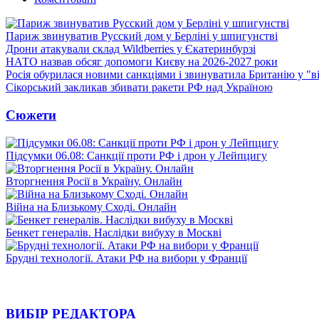
Париж звинуватив Русский дом у Берліні у шпигунстві
Дрони атакували склад Wildberries у Єкатеринбурзі
НАТО назвав обсяг допомоги Києву на 2026-2027 роки
Росія обурилася новими санкціями і звинуватила Британію у "в
Сікорський закликав збивати ракети РФ над Україною
Сюжети
Підсумки 06.08: Санкції проти РФ і дрон у Лейпцигу
Вторгнення Росії в Україну. Онлайн
Війна на Близькому Сході. Онлайн
Бенкет генералів. Наслідки вибуху в Москві
Брудні технології. Атаки РФ на вибори у Франції
ВИБІР РЕДАКТОРА