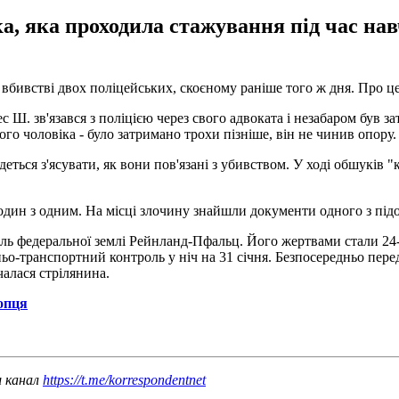
 яка проходила стажування під час навча
вбивстві двох поліцейських, скоєному раніше того ж дня. Про це 
 Ш. зв'язався з поліцією через свого адвоката і незабаром був 
го чоловіка - було затримано трохи пізніше, він не чинив опору.
ться з'ясувати, як вони пов'язані з убивством. У ході обшуків "
 один з одним. На місці злочину знайшли документи одного з пі
ель федеральної землі Рейнланд-Пфальц. Його жертвами стали 24-
жньо-транспортний контроль у ніч на 31 січня. Безпосередньо пер
чалася стрілянина.
лопця
ш канал
https://t.me/korrespondentnet