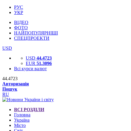
РУС
УКР
ВІДЕО
ФОТО
НАЙПОПУЛЯРНІШІ
СПЕЦПРОЕКТИ
USD
USD
44.4723
EUR
51.3096
Всі курси валют
44.4723
Авторизація
Пошук
RU
ВСІ РОЗДІЛИ
Головна
Україна
Місто
Світ