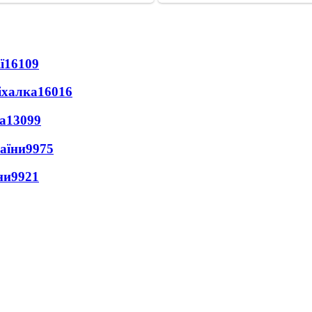
ї
16109
іхалка
16016
а
13099
раїни
9975
ни
9921