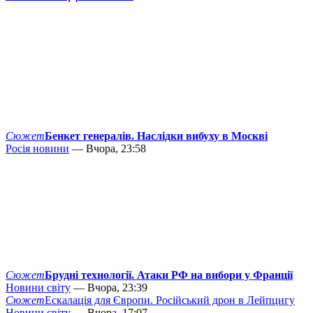
Сюжет
Бенкет генералів. Наслідки вибуху в Москві
Росія новини
— Вчора, 23:58
Сюжет
Брудні технології. Атаки РФ на вибори у Франції
Новини світу
— Вчора, 23:39
Сюжет
Ескалація для Європи. Російський дрон в Лейпцигу
Новини світу
— Вчора, 17:07