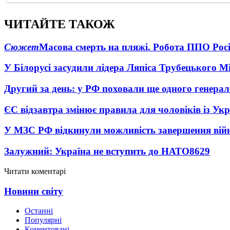
ЧИТАЙТЕ ТАКОЖ
Сюжет
Масова смерть на пляжі. Робота ППО Росі
У Білорусі засудили лідера Ляпіса Трубецького М
Другий за день: у РФ поховали ще одного генерал
ЄС відзавтра змінює правила для чоловіків із Ук
У МЗС РФ відкинули можливість завершення вій
Залужний: Україна не вступить до НАТО
8629
Читати коментарі
Новини світу
Останні
Популярні
Коментовані