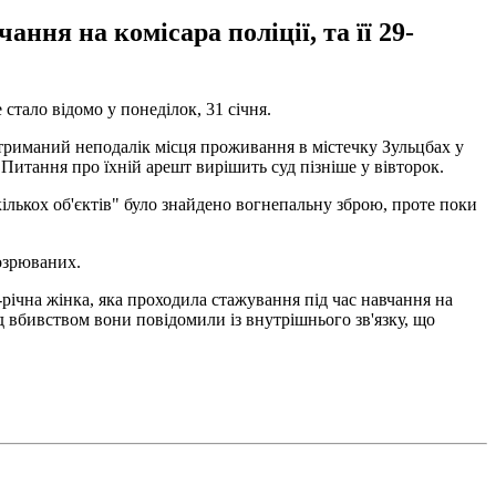
ння на комісара поліції, та її 29-
стало відомо у понеділок, 31 січня.
затриманий неподалік місця проживання в містечку Зульцбах у
 Питання про їхній арешт вирішить суд пізніше у вівторок.
кількох об'єктів" було знайдено вогнепальну зброю, проте поки
дозрюваних.
річна жінка, яка проходила стажування під час навчання на
ед вбивством вони повідомили із внутрішнього зв'язку, що