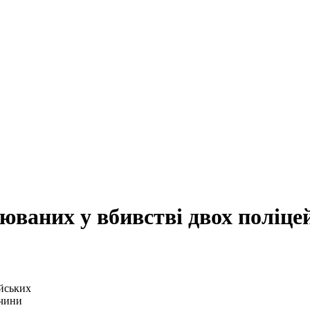
юваних у вбивстві двох поліце
ччини