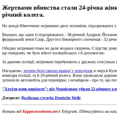
Жертвами вбивства стали 24-річна жінка,
річний колега.
На заході Німеччини затримано двох чоловіків, підозрюваних у 
Вказано, що один із підозрюваних - 38-річний Андреас Йоханнес
федеральній землі Саар. Другого ймовірного злочинця - 32-річно
Обидва затримані поки не дали жодних свідчень. Слідству доведе
що невідомо, чи було вбито поліцейських з її допомогою.
За даними поліції, затримані перебувають у дружніх стосунках
Нагадаємо,
злочин було скоєно вранці у понеділок
в окрузі Куз
комісара поліції, та її 29-річний колега. Вони проводили доро
зупинили автомобіль для перевірки, і незабаром - про те, що по
"Хотіли язик вирізати": під Черніговом убили 22-річного х
Джерело:
Російська служба Deutsche Welle
Новини від
Корреспондент.net
в Telegram. Підписуйтесь на на