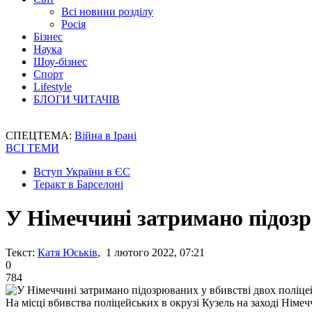
Всі новини розділу
Росія
Бізнес
Наука
Шоу-бізнес
Спорт
Lifestyle
БЛОГИ ЧИТАЧІВ
СПЕЦТЕМА:
Війна в Ірані
ВСІ ТЕМИ
Вступ України в ЄС
Теракт в Барселоні
У Німеччині затримано підозр
Текст:
Катя Юськів
, 1 лютого 2022, 07:21
0
784
На місці вбивства поліцейських в окрузі Кузель на заході Німе