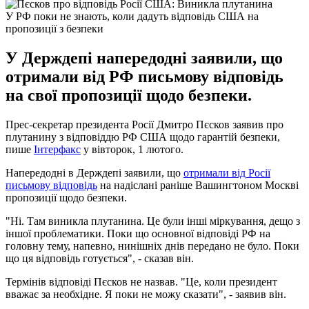
У РФ поки не знають, коли дадуть відповідь США на
пропозиції з безпеки
У Держдепі напередодні заявили, що
отримали від РФ письмову відповідь
на свої пропозиції щодо безпеки.
Прес-секретар президента Росії Дмитро Пєсков заявив про
плутанину з відповіддю РФ США щодо гарантій безпеки,
пише
Інтерфакс
у вівторок, 1 лютого.
Напередодні в Держдепі заявили, що
отримали від Росії
письмову відповідь
на надіслані раніше Вашингтоном Москві
пропозиції щодо безпеки.
"Ні. Там виникла плутанина. Це були інші міркування, дещо з
іншої проблематики. Поки що основної відповіді РФ на
головну тему, напевно, нинішніх днів передано не було. Поки
що ця відповідь готується", - сказав він.
Термінів відповіді Пєсков не назвав. "Це, коли президент
вважає за необхідне. Я поки не можу сказати", - заявив він.