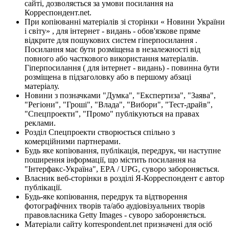
сайті, дозволяється за умови посилання на
Корреспондент.net.
При копіюванні матеріалів зі сторінки « Новини України
і світу» , для інтернет - видань - обов'язкове пряме
відкрите для пошукових систем гіперпосилання .
Посилання має бути розміщена в незалежності від
повного або часткового використання матеріалів.
Гіперпосилання ( для інтернет - видань) - повинна бути
розміщена в підзаголовку або в першому абзаці
матеріалу.
Новини з позначками "Думка", "Експертиза", "Заява",
"Регіони", "Гроші", "Влада", "Вибори", "Тест-драйв",
"Спецпроекти", "Промо" публікуються на правах
реклами.
Розділ Спецпроекти створюється спільно з
комерційними партнерами.
Будь яке копіювання, публікація, передрук, чи наступне
поширення інформації, що містить посилання на
"Інтерфакс-Україна", EPA / UPG, суворо забороняється.
Власник веб-сторінки в розділі Я-Корреспондент є автор
публікації.
Будь-яке копіювання, передрук та відтворення
фотографічних творів та/або аудіовізуальних творів
правовласника Getty Images - суворо забороняється.
Матеріали сайту korrespondent.net призначені для осіб