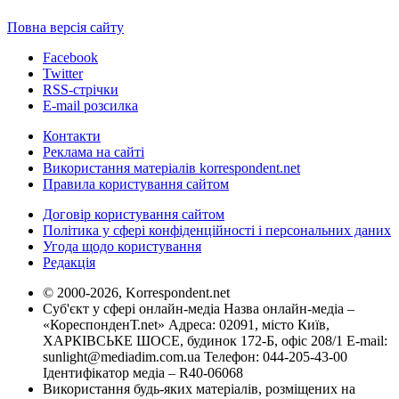
Повна версія сайту
Facebook
Twitter
RSS-стрічки
E-mail розсилка
Контакти
Реклама на сайті
Використання матеріалів korrespondent.net
Правила користування сайтом
Договір користування сайтом
Політика у сфері конфіденційності і персональних даних
Угода щодо користування
Редакція
© 2000-2026, Korrespondent.net
Суб'єкт у сфері онлайн-медіа Назва онлайн-медіа –
«КореспонденТ.net» Адреса: 02091, місто Київ,
ХАРКІВСЬКЕ ШОСЕ, будинок 172-Б, офіс 208/1 E-mail:
sunlight@mediadim.com.ua
Телефон: 044-205-43-00
Ідентифікатор медіа – R40-06068
Використання будь-яких матеріалів, розміщених на