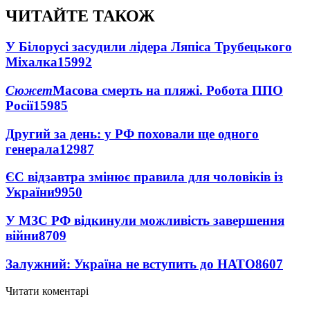
ЧИТАЙТЕ ТАКОЖ
У Білорусі засудили лідера Ляпіса Трубецького
Міхалка
15992
Сюжет
Масова смерть на пляжі. Робота ППО
Росії
15985
Другий за день: у РФ поховали ще одного
генерала
12987
ЄС відзавтра змінює правила для чоловіків із
України
9950
У МЗС РФ відкинули можливість завершення
війни
8709
Залужний: Україна не вступить до НАТО
8607
Читати коментарі