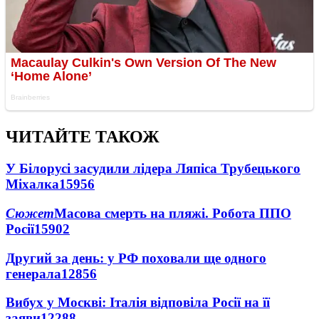
ЧИТАЙТЕ ТАКОЖ
У Білорусі засудили лідера Ляпіса Трубецького
Міхалка
15956
Сюжет
Масова смерть на пляжі. Робота ППО
Росії
15902
Другий за день: у РФ поховали ще одного
генерала
12856
Вибух у Москві: Італія відповіла Росії на її
заяви
12288