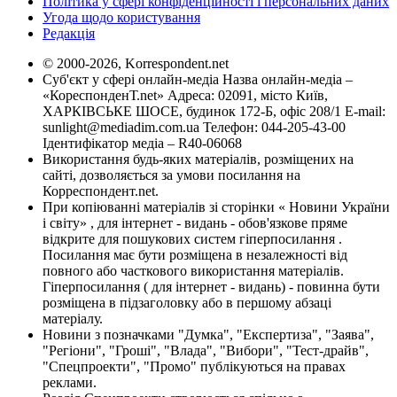
Політика у сфері конфіденційності і персональних даних
Угода щодо користування
Редакція
© 2000-2026, Korrespondent.net
Суб'єкт у сфері онлайн-медіа Назва онлайн-медіа –
«КореспонденТ.net» Адреса: 02091, місто Київ,
ХАРКІВСЬКЕ ШОСЕ, будинок 172-Б, офіс 208/1 E-mail:
sunlight@mediadim.com.ua
Телефон: 044-205-43-00
Ідентифікатор медіа – R40-06068
Використання будь-яких матеріалів, розміщених на
сайті, дозволяється за умови посилання на
Корреспондент.net.
При копіюванні матеріалів зі сторінки « Новини України
і світу» , для інтернет - видань - обов'язкове пряме
відкрите для пошукових систем гіперпосилання .
Посилання має бути розміщена в незалежності від
повного або часткового використання матеріалів.
Гіперпосилання ( для інтернет - видань) - повинна бути
розміщена в підзаголовку або в першому абзаці
матеріалу.
Новини з позначками "Думка", "Експертиза", "Заява",
"Регіони", "Гроші", "Влада", "Вибори", "Тест-драйв",
"Спецпроекти", "Промо" публікуються на правах
реклами.