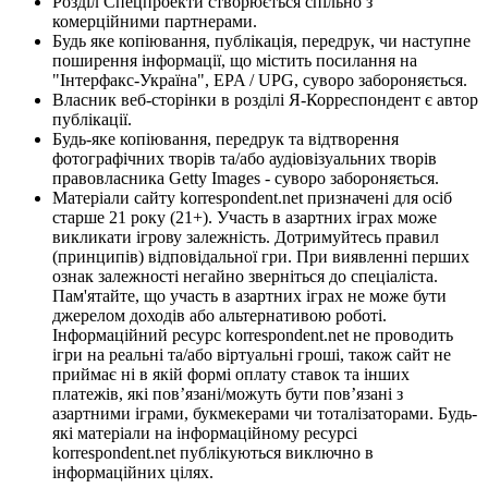
Розділ Спецпроекти створюється спільно з
комерційними партнерами.
Будь яке копіювання, публікація, передрук, чи наступне
поширення інформації, що містить посилання на
"Інтерфакс-Україна", EPA / UPG, суворо забороняється.
Власник веб-сторінки в розділі Я-Корреспондент є автор
публікації.
Будь-яке копіювання, передрук та відтворення
фотографічних творів та/або аудіовізуальних творів
правовласника Getty Images - суворо забороняється.
Матеріали сайту korrespondent.net призначені для осіб
старше 21 року (21+). Участь в азартних іграх може
викликати ігрову залежність. Дотримуйтесь правил
(принципів) відповідальної гри. При виявленні перших
ознак залежності негайно зверніться до спеціаліста.
Пам'ятайте, що участь в азартних іграх не може бути
джерелом доходів або альтернативою роботі.
Інформаційний ресурс korrespondent.net не проводить
ігри на реальні та/або віртуальні гроші, також сайт не
приймає ні в якій формі оплату ставок та інших
платежів, які пов’язані/можуть бути пов’язані з
азартними іграми, букмекерами чи тоталізаторами. Будь-
які матеріали на інформаційному ресурсі
korrespondent.net публікуються виключно в
інформаційних цілях.