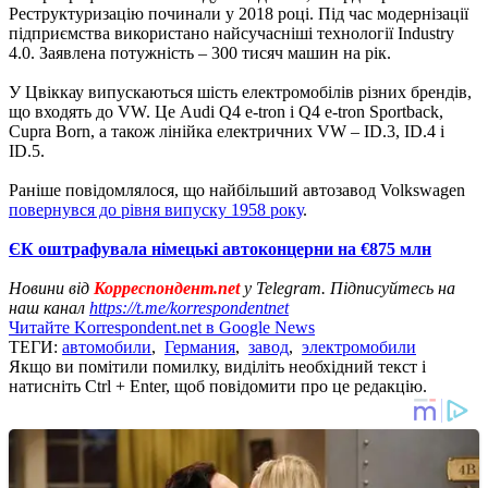
Реструктуризацію починали у 2018 році. Під час модернізації
підприємства використано найсучасніші технології Industry
4.0. Заявлена ​​потужність – 300 тисяч машин на рік.
У Цвіккау випускаються шість електромобілів різних брендів,
що входять до VW. Це Audi Q4 e-tron і Q4 e-tron Sportback,
Cupra Born, а також лінійка електричних VW – ID.3, ID.4 і
ID.5.
Раніше повідомлялося, що найбільший автозавод Volkswagen
повернувся до рівня випуску 1958 року
.
ЄК оштрафувала німецькі автоконцерни на €875 млн
Новини від
Корреспондент.net
у Telegram. Підписуйтесь на
наш канал
https://t.me/korrespondentnet
Читайте Korrespondent.net в Google News
ТЕГИ:
автомобили
,
Германия
,
завод
,
электромобили
Якщо ви помітили помилку, виділіть необхідний текст і
натисніть Ctrl + Enter, щоб повідомити про це редакцію.