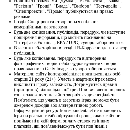
Новини з позначками "Думка", "Експертиза", "Заява",
"Регіони", "Гроші", "Влада", "Вибори", "Тест-драйв",
"Спецпроекти", "Промо" публікуються на правах
реклами.
Розділ Спецпроекти створюється спільно з
комерційними партнерами.
Будь яке копіювання, публікація, передрук, чи наступне
поширення інформації, що містить посилання на
"Інтерфакс-Україна", EPA / UPG, суворо забороняється.
Власник веб-сторінки в розділі Я-Корреспондент є автор
публікації.
Будь-яке копіювання, передрук та відтворення
фотографічних творів та/або аудіовізуальних творів
правовласника Getty Images - суворо забороняється.
Матеріали сайту korrespondent.net призначені для осіб
старше 21 року (21+). Участь в азартних іграх може
викликати ігрову залежність. Дотримуйтесь правил
(принципів) відповідальної гри. При виявленні перших
ознак залежності негайно зверніться до спеціаліста.
Пам'ятайте, що участь в азартних іграх не може бути
джерелом доходів або альтернативою роботі.
Інформаційний ресурс korrespondent.net не проводить
ігри на реальні та/або віртуальні гроші, також сайт не
приймає ні в якій формі оплату ставок та інших
платежів, які пов’язані/можуть бути пов’язані з