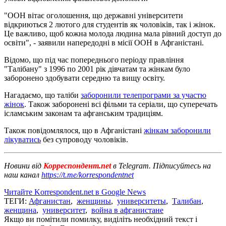
"ООН вітає оголошення, що державні університети
відкриються 2 лютого для студентів як чоловіків, так і жінок.
Це важливо, щоб кожна молода людина мала рівний доступ до
освіти", - заявили напередодні в місії ООН в Афганістані.
Відомо, що під час попереднього періоду правління
"Талібану" з 1996 по 2001 рік дівчатам та жінкам було
заборонено здобувати середню та вищу освіту.
Нагадаємо, що таліби
заборонили телепрограми за участю
жінок
. Також заборонені всі фільми та серіали, що суперечать
ісламським законам та афганським традиціям.
Також повідомлялося, що в Афганістані
жінкам заборонили
лікуватись
без супроводу чоловіків.
Новини від
Корреспондент.net
в Telegram. Підписуйтесь на
наш канал
https://t.me/korrespondentnet
Читайте Korrespondent.net в Google News
ТЕГИ:
Афганистан
,
женщины
,
университеты
,
Талибан
,
женщина
,
университет
,
война в афганистане
Якщо ви помітили помилку, виділіть необхідний текст і