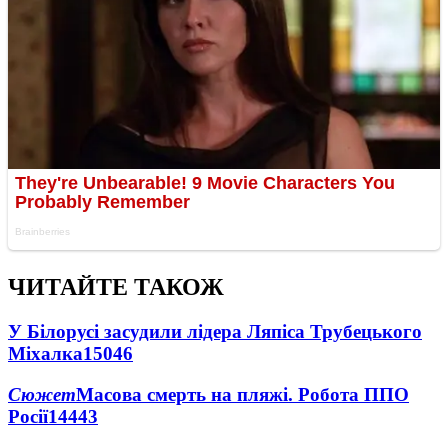
ЧИТАЙТЕ ТАКОЖ
У Білорусі засудили лідера Ляпіса Трубецького
Міхалка
15046
Сюжет
Масова смерть на пляжі. Робота ППО
Росії
14443