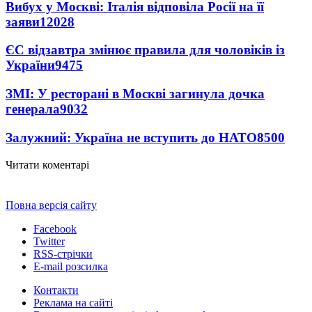
Вибух у Москві: Італія відповіла Росії на її
заяви
12028
ЄС відзавтра змінює правила для чоловіків із
України
9475
ЗМІ: У ресторані в Москві загинула дочка
генерала
9032
Залужний: Україна не вступить до НАТО
8500
Читати коментарі
Повна версія сайту
Facebook
Twitter
RSS-стрічки
E-mail розсилка
Контакти
Реклама на сайті