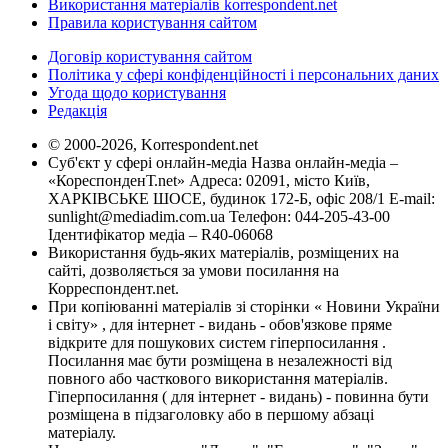
Використання матеріалів korrespondent.net
Правила користування сайтом
Договір користування сайтом
Політика у сфері конфіденційності і персональних даних
Угода щодо користування
Редакція
© 2000-2026, Korrespondent.net
Суб'єкт у сфері онлайн-медіа Назва онлайн-медіа –
«КореспонденТ.net» Адреса: 02091, місто Київ,
ХАРКІВСЬКЕ ШОСЕ, будинок 172-Б, офіс 208/1 E-mail:
sunlight@mediadim.com.ua
Телефон: 044-205-43-00
Ідентифікатор медіа – R40-06068
Використання будь-яких матеріалів, розміщених на
сайті, дозволяється за умови посилання на
Корреспондент.net.
При копіюванні матеріалів зі сторінки « Новини України
і світу» , для інтернет - видань - обов'язкове пряме
відкрите для пошукових систем гіперпосилання .
Посилання має бути розміщена в незалежності від
повного або часткового використання матеріалів.
Гіперпосилання ( для інтернет - видань) - повинна бути
розміщена в підзаголовку або в першому абзаці
матеріалу.