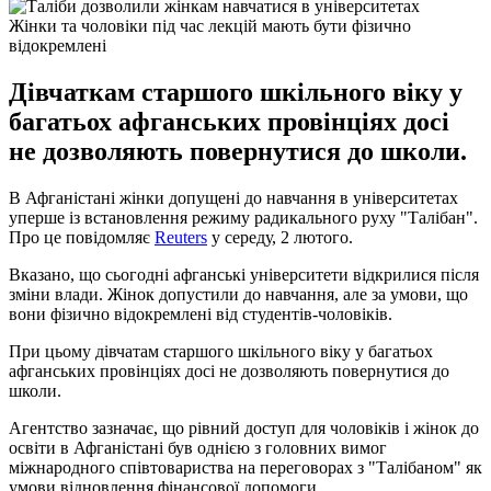
Жінки та чоловіки під час лекцій мають бути фізично
відокремлені
Дівчаткам старшого шкільного віку у
багатьох афганських провінціях досі
не дозволяють повернутися до школи.
В Афганістані жінки допущені до навчання в університетах
уперше із встановлення режиму радикального руху "Талібан".
Про це повідомляє
Reuters
у середу, 2 лютого.
Вказано, що сьогодні афганські університети відкрилися після
зміни влади. Жінок допустили до навчання, але за умови, що
вони фізично відокремлені від студентів-чоловіків.
При цьому дівчатам старшого шкільного віку у багатьох
афганських провінціях досі не дозволяють повернутися до
школи.
Агентство зазначає, що рівний доступ для чоловіків і жінок до
освіти в Афганістані був однією з головних вимог
міжнародного співтовариства на переговорах з "Талібаном" як
умови відновлення фінансової допомоги.