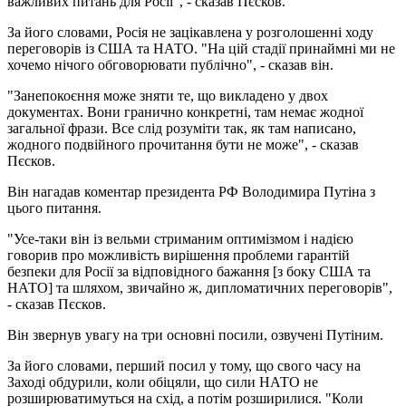
важливих питань для Росії", - сказав Пєсков.
За його словами, Росія не зацікавлена ​​у розголошенні ходу
переговорів із США та НАТО. "На цій стадії принаймні ми не
хочемо нічого обговорювати публічно", - сказав він.
"Занепокоєння може зняти те, що викладено у двох
документах. Вони гранично конкретні, там немає жодної
загальної фрази. Все слід розуміти так, як там написано,
жодного подвійного прочитання бути не може", - сказав
Пєсков.
Він нагадав коментар президента РФ Володимира Путіна з
цього питання.
"Усе-таки він із вельми стриманим оптимізмом і надією
говорив про можливість вирішення проблеми гарантій
безпеки для Росії за відповідного бажання [з боку США та
НАТО] та шляхом, звичайно ж, дипломатичних переговорів",
- сказав Пєсков.
Він звернув увагу на три основні посили, озвучені Путіним.
За його словами, перший посил у тому, що свого часу на
Заході обдурили, коли обіцяли, що сили НАТО не
розширюватимуться на схід, а потім розширилися. "Коли