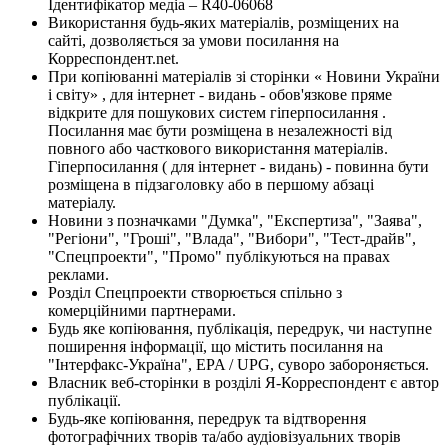
Ідентифікатор медіа – R40-06068
Використання будь-яких матеріалів, розміщених на
сайті, дозволяється за умови посилання на
Корреспондент.net.
При копіюванні матеріалів зі сторінки « Новини України
і світу» , для інтернет - видань - обов'язкове пряме
відкрите для пошукових систем гіперпосилання .
Посилання має бути розміщена в незалежності від
повного або часткового використання матеріалів.
Гіперпосилання ( для інтернет - видань) - повинна бути
розміщена в підзаголовку або в першому абзаці
матеріалу.
Новини з позначками "Думка", "Експертиза", "Заява",
"Регіони", "Гроші", "Влада", "Вибори", "Тест-драйв",
"Спецпроекти", "Промо" публікуються на правах
реклами.
Розділ Спецпроекти створюється спільно з
комерційними партнерами.
Будь яке копіювання, публікація, передрук, чи наступне
поширення інформації, що містить посилання на
"Інтерфакс-Україна", EPA / UPG, суворо забороняється.
Власник веб-сторінки в розділі Я-Корреспондент є автор
публікації.
Будь-яке копіювання, передрук та відтворення
фотографічних творів та/або аудіовізуальних творів