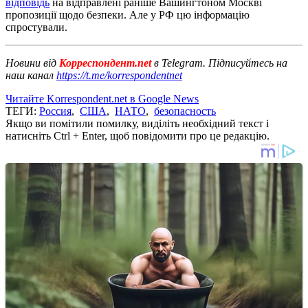
відповідь
на відправлені раніше Вашингтоном Москві
пропозиції щодо безпеки. Але у РФ цю інформацію
спростували.
Новини від
Корреспондент.net
в Telegram. Підписуйтесь на
наш канал
https://t.me/korrespondentnet
Читайте Korrespondent.net в Google News
ТЕГИ:
Россия
,
США
,
НАТО
,
безопасность
Якщо ви помітили помилку, виділіть необхідний текст і
натисніть Ctrl + Enter, щоб повідомити про це редакцію.