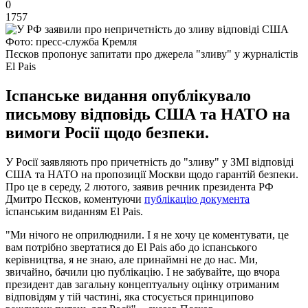
0
1757
Фото: пресс-служба Кремля
Пєсков пропонує запитати про джерела "зливу" у журналістів
El Pais
Іспанське видання опублікувало
письмову відповідь США та НАТО на
вимоги Росії щодо безпеки.
У Росії заявляють про причетність до "зливу" у ЗМІ відповіді
США та НАТО на пропозиції Москви щодо гарантій безпеки.
Про це в середу, 2 лютого, заявив речник президента РФ
Дмитро Пєсков, коментуючи
публікацію документа
іспанським виданням El Pais.
"Ми нічого не оприлюднили. І я не хочу це коментувати, це
вам потрібно звертатися до El Pais або до іспанського
керівництва, я не знаю, але принаймні не до нас. Ми,
звичайно, бачили цю публікацію. І не забувайте, що вчора
президент дав загальну концептуальну оцінку отриманим
відповідям у тій частині, яка стосується принципово