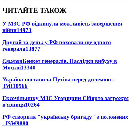
ЧИТАЙТЕ ТАКОЖ
У МЗС РФ відкинули можливість завершення
війни
14973
Другий за день: у РФ поховали ще одного
генерала
13877
Сюжет
Бенкет генералів. Наслідки вибуху в
Москві
13340
Україна поставила Путіна перед дилемою -
ЗМІ
10566
Ексочільнику МЗС Угорщини Сійярто загрожує
в'язниця
10264
РФ створила "українську бригаду" з полонених
- ISW
9880