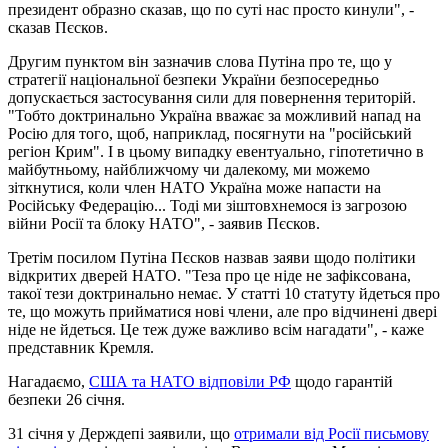
президент образно сказав, що по суті нас просто кинули", -
сказав Пєсков.
Другим пунктом він зазначив слова Путіна про те, що у
стратегії національної безпеки України безпосередньо
допускається застосування сили для повернення територій.
"Тобто доктринально Україна вважає за можливий напад на
Росію для того, щоб, наприклад, посягнути на "російський
регіон Крим". І в цьому випадку евентуально, гіпотетично в
майбутньому, найближчому чи далекому, ми можемо
зіткнутися, коли член НАТО Україна може напасти на
Російську Федерацію... Тоді ми зіштовхнемося із загрозою
війни Росії та блоку НАТО", - заявив Пєсков.
Третім посилом Путіна Пєсков назвав заяви щодо політики
відкритих дверей НАТО. "Теза про це ніде не зафіксована,
такої тези доктринально немає. У статті 10 статуту йдеться про
те, що можуть прийматися нові члени, але про відчинені двері
ніде не йдеться. Це теж дуже важливо всім нагадати", - каже
представник Кремля.
Нагадаємо,
США та НАТО відповіли РФ
щодо гарантій
безпеки 26 січня.
31 січня у Держдепі заявили, що
отримали від Росії письмову