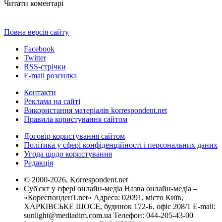
Читати коментарі
Повна версія сайту
Facebook
Twitter
RSS-стрічки
E-mail розсилка
Контакти
Реклама на сайті
Використання матеріалів korrespondent.net
Правила користування сайтом
Договір користування сайтом
Політика у сфері конфіденційності і персональних даних
Угода щодо користування
Редакція
© 2000-2026, Korrespondent.net
Суб'єкт у сфері онлайн-медіа Назва онлайн-медіа –
«КореспонденТ.net» Адреса: 02091, місто Київ,
ХАРКІВСЬКЕ ШОСЕ, будинок 172-Б, офіс 208/1 E-mail:
sunlight@mediadim.com.ua
Телефон: 044-205-43-00